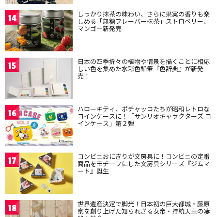
しっかり抹茶の味わい、さらに果実の香りも楽
14
しめる「無糖フレーバー抹茶」ストロベリー、
マンゴー新発売
日本の四季折々の植物や情景を描くことに相応
15
しい色を集めた水彩色鉛筆『色辞典』が新発
売！
ハローキティ、ポチャッコたちが昭和レトロな
16
コインケースに！「サンリオキャラクターズ コ
インケース」第２弾
コンビニおにぎりが文房具に！コンビニの定番
17
商品をモチーフにした文房具シリーズ『ジムマ
ート』誕生
世界遺産決定で脚光！日本初の巨大都城・藤原
18
京を創り上げた知られざる女帝・持統天皇の凄