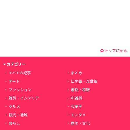
トップに戻る
カテゴリー
すべての記事
まとめ
アート
日本画・浮世絵
ファッション
着物・和服
雑貨・インテリア
和雑貨
グルメ
和菓子
観光・地域
エンタメ
暮らし
歴史・文化