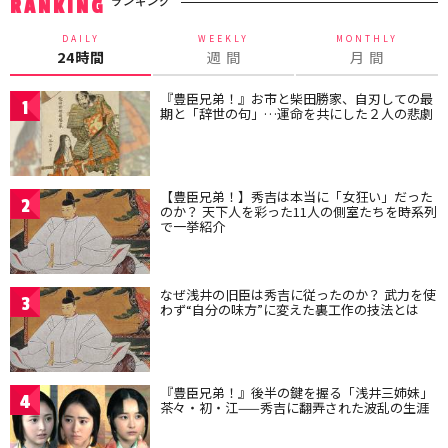
ランキング
RANKING
DAILY
WEEKLY
MONTHLY
24時間
週 間
月 間
『豊臣兄弟！』お市と柴田勝家、自刃しての最
1
期と「辞世の句」…運命を共にした２人の悲劇
【豊臣兄弟！】秀吉は本当に「女狂い」だった
2
のか？ 天下人を彩った11人の側室たちを時系列
で一挙紹介
なぜ浅井の旧臣は秀吉に従ったのか？ 武力を使
3
わず“自分の味方”に変えた裏工作の技法とは
『豊臣兄弟！』後半の鍵を握る「浅井三姉妹」
4
茶々・初・江——秀吉に翻弄された波乱の生涯