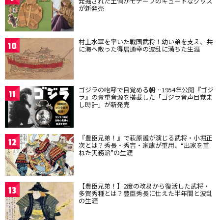
発掘された土偶がモチーフのキュートなグッズ
が新発売
村上水軍を率いた戦国武将！幼い弟を支え、共
10
に海へ散った得居通幸の波乱に満ちた生涯
ゴジラの咆哮で目覚める朝…1954年公開『ゴジ
11
ラ』の貴重音源を搭載した「ゴジラ音声目覚ま
し時計」が新発売
『豊臣兄弟！』で萩原護が演じる武将・小堀正
12
次とは？秀長・秀吉・家康が重用、“出家を重
ねた実務派”の生涯
【豊臣兄弟！】2度の改易から復活した武将・
13
多賀秀種とは？豊臣秀長に仕えた半年間と波乱
の生涯