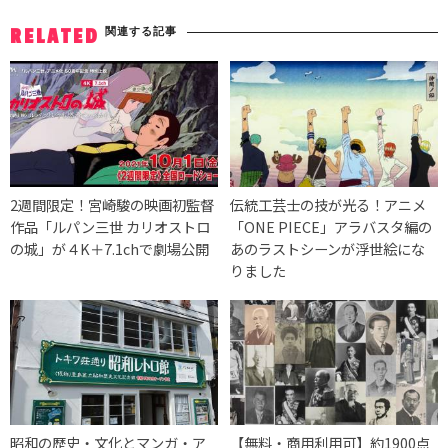
関連する記事
RELATED
2週間限定！宮崎駿の映画初監督
伝統工芸士の技が光る！アニメ
作品「ルパン三世 カリオストロ
「ONE PIECE」アラバスタ編の
の城」が４K＋7.1chで劇場公開
あのラストシーンが浮世絵にな
りました
昭和の歴史・文化とマンガ・ア
【無料・商用利用可】約1900点