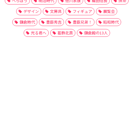
べらぼう
明治時代
徳川家康
織田信長
抹茶
デザイン
文房具
フィギュア
展覧会
鎌倉時代
豊臣秀吉
豊臣兄弟！
昭和時代
光る君へ
葛飾北斎
鎌倉殿の13人