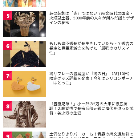
あの装飾は「炎」ではない？縄文時代の国宝・
5
火焔型土器、5000年前の人々が刻んだ謎とデザ
インの秘密
もしも豊臣秀長が長生きしていたら…？秀吉の
6
暴走と豊臣家滅亡を防げた「最強のカリスマ
性」
鳩サブレーの豊島屋が『鳩の日』（8月10日）
7
限定グッズ詳細を発表！今年はシリコンポーチ
「はとっこ」
『豊臣兄弟！』小一郎の5万の大軍に徹底抗
8
戦！切腹覚悟で長宗我部元親に降伏を迫った武
将・谷忠澄の生涯
土偶なりきりパーカーも！青森の縄文遺跡群で
9