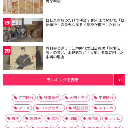
絶な執念
自転車を持つだけで税金？ 昭和まで続いた「自
19
転車税」の意外な歴史と脱税が横行した理由
教科書と違う！江戸時代の田沼意次「賄賂伝
20
説」の嘘と、水野忠邦が「大奥」を敵に回した
本当の理由
ランキングを表示
江戸時代
戦国時代
大河ドラマ
平安時代
アニメ
ロングセラー
戦国武将
スイーツ
雑学
お菓子
幕末
漫画
時代劇
テレビ