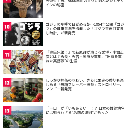
火焔型土器、5000年前の人々が刻んだ謎とデザ
インの秘密
ゴジラの咆哮で目覚める朝…1954年公開『ゴジ
10
ラ』の貴重音源を搭載した「ゴジラ音声目覚ま
し時計」が新発売
『豊臣兄弟！』で萩原護が演じる武将・小堀正
11
次とは？秀長・秀吉・家康が重用、“出家を重
ねた実務派”の生涯
しっかり抹茶の味わい、さらに果実の香りも楽
12
しめる「無糖フレーバー抹茶」ストロベリー、
マンゴー新発売
「一口」が「いもあらい」！？ 日本の難読地名
13
には知られざる“名前の法則”があった