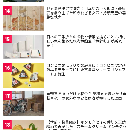
世界遺産決定で脚光！日本初の巨大都城・藤原
14
京を創り上げた知られざる女帝・持統天皇の凄
絶な執念
日本の四季折々の植物や情景を描くことに相応
15
しい色を集めた水彩色鉛筆『色辞典』が新発
売！
コンビニおにぎりが文房具に！コンビニの定番
16
商品をモチーフにした文房具シリーズ『ジムマ
ート』誕生
自転車を持つだけで税金？ 昭和まで続いた「自
17
転車税」の意外な歴史と脱税が横行した理由
【季節・数量限定】キンモクセイの香りを天然
18
精油で再現した「スチームクリーム キンモクセ