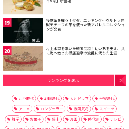
イ&茶」新登場
怪獣革を纏う！ダダ、エレキング…ウルトラ怪
19
獣モチーフの革を使った新アパレルコレクショ
ンが発表
村上水軍を率いた戦国武将！幼い弟を支え、共
20
に海へ散った得居通幸の波乱に満ちた生涯
ランキングを表示
江戸時代
戦国時代
大河ドラマ
平安時代
アニメ
ロングセラー
戦国武将
スイーツ
雑学
お菓子
幕末
漫画
時代劇
テレビ