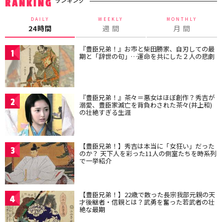
ランキング
RANKING
DAILY
WEEKLY
MONTHLY
24時間
週 間
月 間
『豊臣兄弟！』お市と柴田勝家、自刃しての最
1
期と「辞世の句」…運命を共にした２人の悲劇
『豊臣兄弟！』茶々＝悪女はほぼ創作？秀吉が
2
溺愛、豊臣家滅亡を背負わされた茶々(井上和)
の壮絶すぎる生涯
【豊臣兄弟！】秀吉は本当に「女狂い」だった
3
のか？ 天下人を彩った11人の側室たちを時系列
で一挙紹介
【豊臣兄弟！】22歳で散った長宗我部元親の天
4
才後継者・信親とは？武勇を奮った若武者の壮
絶な最期