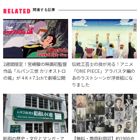
関連する記事
RELATED
2週間限定！宮崎駿の映画初監督
伝統工芸士の技が光る！アニメ
作品「ルパン三世 カリオストロ
「ONE PIECE」アラバスタ編の
の城」が４K＋7.1chで劇場公開
あのラストシーンが浮世絵にな
りました
昭和の歴史・文化とマンガ・ア
【無料・商用利用可】約1900点