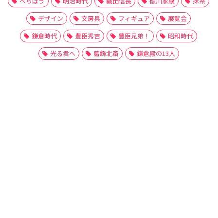
べらぼう
明治時代
織田信長
徳川家康
抹茶
デザイン
文房具
フィギュア
展覧会
鎌倉時代
豊臣秀吉
豊臣兄弟！
昭和時代
光る君へ
葛飾北斎
鎌倉殿の13人