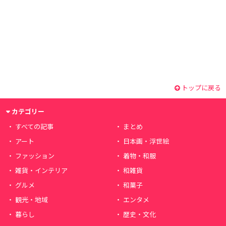
トップに戻る
カテゴリー
すべての記事
まとめ
アート
日本画・浮世絵
ファッション
着物・和服
雑貨・インテリア
和雑貨
グルメ
和菓子
観光・地域
エンタメ
暮らし
歴史・文化