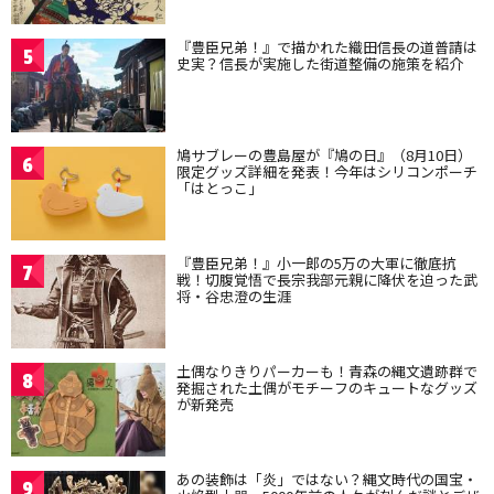
『豊臣兄弟！』で描かれた織田信長の道普請は
5
史実？信長が実施した街道整備の施策を紹介
鳩サブレーの豊島屋が『鳩の日』（8月10日）
6
限定グッズ詳細を発表！今年はシリコンポーチ
「はとっこ」
『豊臣兄弟！』小一郎の5万の大軍に徹底抗
7
戦！切腹覚悟で長宗我部元親に降伏を迫った武
将・谷忠澄の生涯
土偶なりきりパーカーも！青森の縄文遺跡群で
8
発掘された土偶がモチーフのキュートなグッズ
が新発売
あの装飾は「炎」ではない？縄文時代の国宝・
9