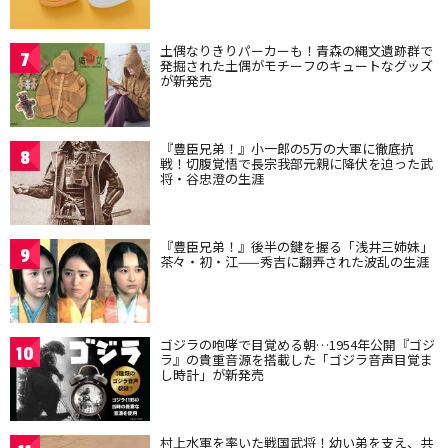
土偶なりきりパーカーも！青森の縄文遺跡群で
7
発掘された土偶がモチーフのキュートなグッズ
が新発売
『豊臣兄弟！』小一郎の5万の大軍に徹底抗
8
戦！切腹覚悟で長宗我部元親に降伏を迫った武
将・谷忠澄の生涯
『豊臣兄弟！』後半の鍵を握る「浅井三姉妹」
9
茶々・初・江——秀吉に翻弄された波乱の生涯
ゴジラの咆哮で目覚める朝…1954年公開『ゴジ
10
ラ』の貴重音源を搭載した「ゴジラ音声目覚ま
し時計」が新発売
村上水軍を率いた戦国武将！幼い弟を支え、共