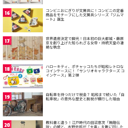
コンビニおにぎりが文房具に！コンビニの定番
16
商品をモチーフにした文房具シリーズ『ジムマ
ート』誕生
世界遺産決定で脚光！日本初の巨大都城・藤原
17
京を創り上げた知られざる女帝・持統天皇の凄
絶な執念
ハローキティ、ポチャッコたちが昭和レトロな
18
コインケースに！「サンリオキャラクターズ コ
インケース」第２弾
自転車を持つだけで税金？ 昭和まで続いた「自
19
転車税」の意外な歴史と脱税が横行した理由
教科書と違う！江戸時代の田沼意次「賄賂伝
20
説」の嘘と、水野忠邦が「大奥」を敵に回した