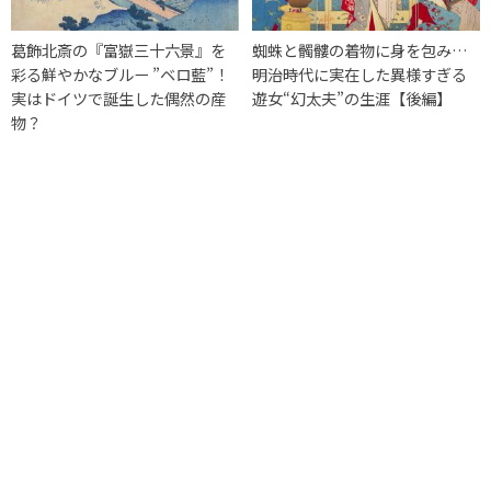
葛飾北斎の『富嶽三十六景』を
蜘蛛と髑髏の着物に身を包み…
彩る鮮やかなブルー ”ベロ藍”！
明治時代に実在した異様すぎる
実はドイツで誕生した偶然の産
遊女“幻太夫”の生涯【後編】
物？