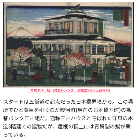
「東京名所 駿河町三井ハウス」歌川広重(浮世絵検索)
スタートは五街道の起点だった日本橋界隈から。この場
所でひと際目を引くのが駿河町(現在の日本橋室町)の為
替バンク三井組だ。通称三井ハウスと呼ばれた洋風の木
造3階建ての建物だが、屋根の頂上には青銅製の鯱が乗
っている。