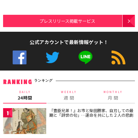
プレスリリース掲載サービス
公式アカウントで最新情報ゲット！
ランキング
RANKING
DAILY
WEEKLY
MONTHLY
24時間
週 間
月 間
『豊臣兄弟！』お市と柴田勝家、自刃しての最
1
期と「辞世の句」…運命を共にした２人の悲劇