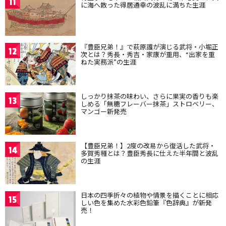
11
に海へ散った得居通幸の波乱に満ちた生涯
『豊臣兄弟！』で萩原護が演じる武将・小堀正
12
次とは？秀長・秀吉・家康が重用、“出家を重
ねた実務派”の生涯
しっかり抹茶の味わい、さらに果実の香りも楽
13
しめる「無糖フレーバー抹茶」ストロベリー、
マンゴー新発売
【豊臣兄弟！】2度の改易から復活した武将・
14
多賀秀種とは？豊臣秀長に仕えた半年間と波乱
の生涯
日本の四季折々の植物や情景を描くことに相応
15
しい色を集めた水彩色鉛筆『色辞典』が新発
売！