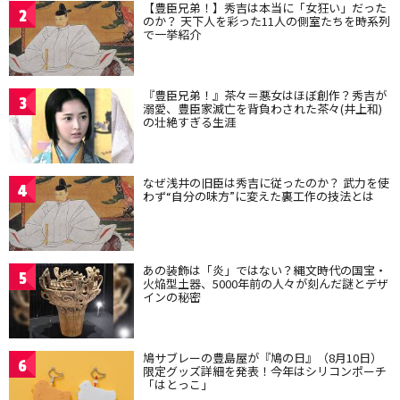
【豊臣兄弟！】秀吉は本当に「女狂い」だった
2
のか？ 天下人を彩った11人の側室たちを時系列
で一挙紹介
『豊臣兄弟！』茶々＝悪女はほぼ創作？秀吉が
3
溺愛、豊臣家滅亡を背負わされた茶々(井上和)
の壮絶すぎる生涯
なぜ浅井の旧臣は秀吉に従ったのか？ 武力を使
4
わず“自分の味方”に変えた裏工作の技法とは
あの装飾は「炎」ではない？縄文時代の国宝・
5
火焔型土器、5000年前の人々が刻んだ謎とデザ
インの秘密
鳩サブレーの豊島屋が『鳩の日』（8月10日）
6
限定グッズ詳細を発表！今年はシリコンポーチ
「はとっこ」