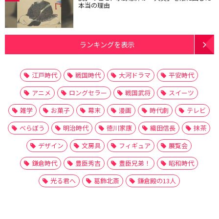
本当の理由
ランキングを表示
江戸時代
戦国時代
大河ドラマ
平安時代
アニメ
ロングセラー
戦国武将
スイーツ
雑学
お菓子
幕末
漫画
時代劇
テレビ
べらぼう
明治時代
徳川家康
織田信長
抹茶
デザイン
文房具
フィギュア
展覧会
鎌倉時代
豊臣秀吉
豊臣兄弟！
昭和時代
光る君へ
葛飾北斎
鎌倉殿の13人