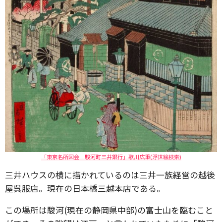
「東京名所図会 駿河町三井銀行」歌川広重(浮世絵検索)
三井ハウスの横に描かれているのは三井一族経営の越後
屋呉服店。現在の日本橋三越本店である。
この場所は駿河(現在の静岡県中部)の富士山を臨むこと