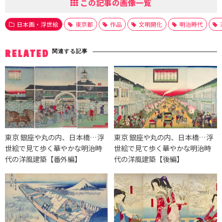
この記事の画像一覧
日本画・浮世絵
東京都
作品
文明開化
明治時代
関連する記事
RELATED
東京 銀座や丸の内、日本橋…浮
東京 銀座や丸の内、日本橋…浮
世絵で見て歩く華やかな明治時
世絵で見て歩く華やかな明治時
代の洋風建築【番外編】
代の洋風建築【後編】