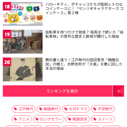
ハローキティ、ポチャッコたちが昭和レトロな
18
コインケースに！「サンリオキャラクターズ コ
インケース」第２弾
自転車を持つだけで税金？ 昭和まで続いた「自
19
転車税」の意外な歴史と脱税が横行した理由
教科書と違う！江戸時代の田沼意次「賄賂伝
20
説」の嘘と、水野忠邦が「大奥」を敵に回した
本当の理由
ランキングを表示
江戸時代
戦国時代
大河ドラマ
平安時代
アニメ
ロングセラー
戦国武将
スイーツ