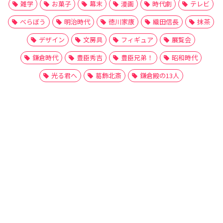
雑学
お菓子
幕末
漫画
時代劇
テレビ
べらぼう
明治時代
徳川家康
織田信長
抹茶
デザイン
文房具
フィギュア
展覧会
鎌倉時代
豊臣秀吉
豊臣兄弟！
昭和時代
光る君へ
葛飾北斎
鎌倉殿の13人