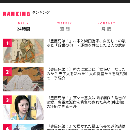
ランキング
RANKING
DAILY
WEEKLY
MONTHLY
24時間
週 間
月 間
『豊臣兄弟！』お市と柴田勝家、自刃しての最
1
期と「辞世の句」…運命を共にした２人の悲劇
【豊臣兄弟！】秀吉は本当に「女狂い」だった
2
のか？ 天下人を彩った11人の側室たちを時系列
で一挙紹介
『豊臣兄弟！』茶々＝悪女はほぼ創作？秀吉が
3
溺愛、豊臣家滅亡を背負わされた茶々(井上和)
の壮絶すぎる生涯
『豊臣兄弟！』で描かれた織田信長の道普請は
4