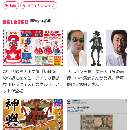
動画
東京オリンピック
関連する記事
RELATED
親世代歓喜！小学館『幼稚園』
「ルパン三世」次元大介役の声
の付録になんと「アメリカ横断
優・小林清志さんが勇退。新声
ウルトラクイズ」のウルトラハ
優に大塚明夫さん
ットが登場