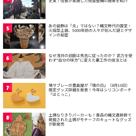
史実？信長が実施した街道整備の施策を紹介
あの装飾は「炎」ではない？縄文時代の国宝・
5
火焔型土器、5000年前の人々が刻んだ謎とデザ
インの秘密
なぜ浅井の旧臣は秀吉に従ったのか？ 武力を使
6
わず“自分の味方”に変えた裏工作の技法とは
鳩サブレーの豊島屋が『鳩の日』（8月10日）
7
限定グッズ詳細を発表！今年はシリコンポーチ
「はとっこ」
土偶なりきりパーカーも！青森の縄文遺跡群で
8
発掘された土偶がモチーフのキュートなグッズ
が新発売