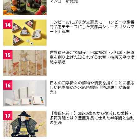
マンゴー新発売
コンビニおにぎりが文房具に！コンビニの定番
14
商品をモチーフにした文房具シリーズ『ジムマ
ート』誕生
世界遺産決定で脚光！日本初の巨大都城・藤原
15
京を創り上げた知られざる女帝・持統天皇の凄
絶な執念
日本の四季折々の植物や情景を描くことに相応
16
しい色を集めた水彩色鉛筆『色辞典』が新発
売！
【豊臣兄弟！】2度の改易から復活した武将・
17
多賀秀種とは？豊臣秀長に仕えた半年間と波乱
の生涯