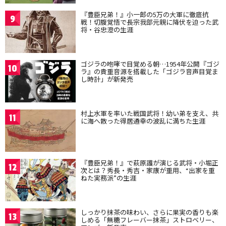
『豊臣兄弟！』小一郎の5万の大軍に徹底抗
9
戦！切腹覚悟で長宗我部元親に降伏を迫った武
将・谷忠澄の生涯
ゴジラの咆哮で目覚める朝…1954年公開『ゴジ
10
ラ』の貴重音源を搭載した「ゴジラ音声目覚ま
し時計」が新発売
村上水軍を率いた戦国武将！幼い弟を支え、共
11
に海へ散った得居通幸の波乱に満ちた生涯
『豊臣兄弟！』で萩原護が演じる武将・小堀正
12
次とは？秀長・秀吉・家康が重用、“出家を重
ねた実務派”の生涯
しっかり抹茶の味わい、さらに果実の香りも楽
13
しめる「無糖フレーバー抹茶」ストロベリー、