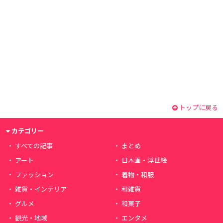
トップに戻る
カテゴリー
すべての記事
まとめ
アート
日本画・浮世絵
ファッション
着物・和服
雑貨・インテリア
和雑貨
グルメ
和菓子
観光・地域
エンタメ