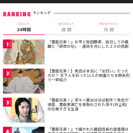
ランキング
RANKING
DAILY
WEEKLY
MONTHLY
24時間
週 間
月 間
『豊臣兄弟！』お市と柴田勝家、自刃しての最
1
期と「辞世の句」…運命を共にした２人の悲劇
【豊臣兄弟！】秀吉は本当に「女狂い」だった
2
のか？ 天下人を彩った11人の側室たちを時系列
で一挙紹介
『豊臣兄弟！』茶々＝悪女はほぼ創作？秀吉が
3
溺愛、豊臣家滅亡を背負わされた茶々(井上和)
の壮絶すぎる生涯
『豊臣兄弟！』で描かれた織田信長の道普請は
4