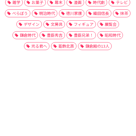
雑学
お菓子
幕末
漫画
時代劇
テレビ
べらぼう
明治時代
徳川家康
織田信長
抹茶
デザイン
文房具
フィギュア
展覧会
鎌倉時代
豊臣秀吉
豊臣兄弟！
昭和時代
光る君へ
葛飾北斎
鎌倉殿の13人