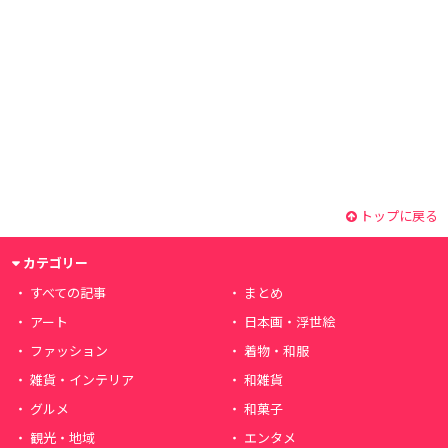
トップに戻る
カテゴリー
すべての記事
まとめ
アート
日本画・浮世絵
ファッション
着物・和服
雑貨・インテリア
和雑貨
グルメ
和菓子
観光・地域
エンタメ