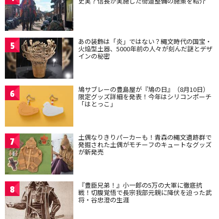
史実？信長が実施した街道整備の施策を紹介
あの装飾は「炎」ではない？縄文時代の国宝・
5
火焔型土器、5000年前の人々が刻んだ謎とデザ
インの秘密
鳩サブレーの豊島屋が『鳩の日』（8月10日）
6
限定グッズ詳細を発表！今年はシリコンポーチ
「はとっこ」
土偶なりきりパーカーも！青森の縄文遺跡群で
7
発掘された土偶がモチーフのキュートなグッズ
が新発売
『豊臣兄弟！』小一郎の5万の大軍に徹底抗
8
戦！切腹覚悟で長宗我部元親に降伏を迫った武
将・谷忠澄の生涯