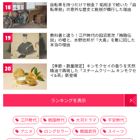
自転車を持つだけで税金？ 昭和まで続いた「自
18
転車税」の意外な歴史と脱税が横行した理由
教科書と違う！江戸時代の田沼意次「賄賂伝
19
説」の嘘と、水野忠邦が「大奥」を敵に回した
本当の理由
【季節・数量限定】キンモクセイの香りを天然
20
精油で再現した「スチームクリーム キンモクセ
イ&茶」新登場
ランキングを表示
江戸時代
戦国時代
大河ドラマ
平安時代
アニメ
ロングセラー
戦国武将
スイーツ