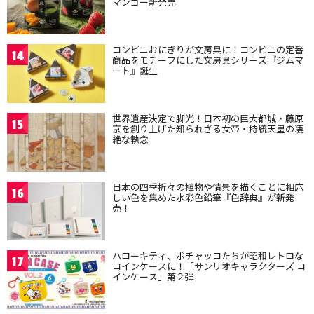
マンゴー新発売
コンビニおにぎりが文房具に！コンビニの定番
14
商品をモチーフにした文房具シリーズ『ジムマ
ート』誕生
世界遺産決定で脚光！日本初の巨大都城・藤原
15
京を創り上げた知られざる女帝・持統天皇の凄
絶な執念
日本の四季折々の植物や情景を描くことに相応
16
しい色を集めた水彩色鉛筆『色辞典』が新発
売！
ハローキティ、ポチャッコたちが昭和レトロな
17
コインケースに！「サンリオキャラクターズ コ
インケース」第２弾