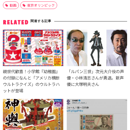
動画
東京オリンピック
関連する記事
RELATED
親世代歓喜！小学館『幼稚園』
「ルパン三世」次元大介役の声
の付録になんと「アメリカ横断
優・小林清志さんが勇退。新声
ウルトラクイズ」のウルトラハ
優に大塚明夫さん
ットが登場