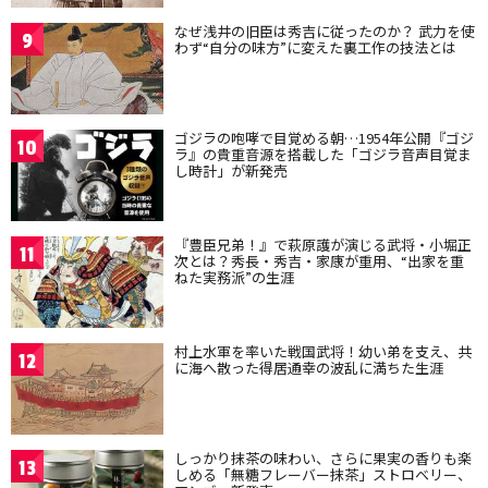
なぜ浅井の旧臣は秀吉に従ったのか？ 武力を使
9
わず“自分の味方”に変えた裏工作の技法とは
ゴジラの咆哮で目覚める朝…1954年公開『ゴジ
10
ラ』の貴重音源を搭載した「ゴジラ音声目覚ま
し時計」が新発売
『豊臣兄弟！』で萩原護が演じる武将・小堀正
11
次とは？秀長・秀吉・家康が重用、“出家を重
ねた実務派”の生涯
村上水軍を率いた戦国武将！幼い弟を支え、共
12
に海へ散った得居通幸の波乱に満ちた生涯
しっかり抹茶の味わい、さらに果実の香りも楽
13
しめる「無糖フレーバー抹茶」ストロベリー、