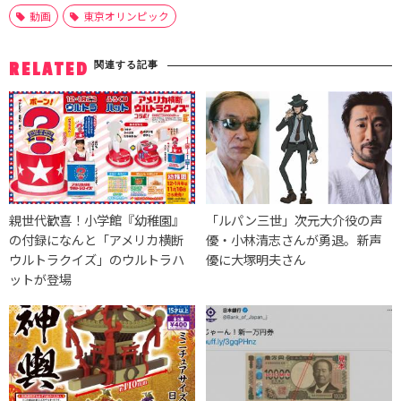
動画
東京オリンピック
関連する記事
RELATED
親世代歓喜！小学館『幼稚園』
「ルパン三世」次元大介役の声
の付録になんと「アメリカ横断
優・小林清志さんが勇退。新声
ウルトラクイズ」のウルトラハ
優に大塚明夫さん
ットが登場