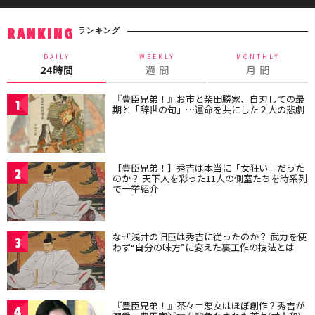
ランキング
RANKING
DAILY
WEEKLY
MONTHLY
24時間
週 間
月 間
『豊臣兄弟！』お市と柴田勝家、自刃しての最
1
期と「辞世の句」…運命を共にした２人の悲劇
【豊臣兄弟！】秀吉は本当に「女狂い」だった
2
のか？ 天下人を彩った11人の側室たちを時系列
で一挙紹介
なぜ浅井の旧臣は秀吉に従ったのか？ 武力を使
3
わず“自分の味方”に変えた裏工作の技法とは
『豊臣兄弟！』茶々＝悪女はほぼ創作？秀吉が
4