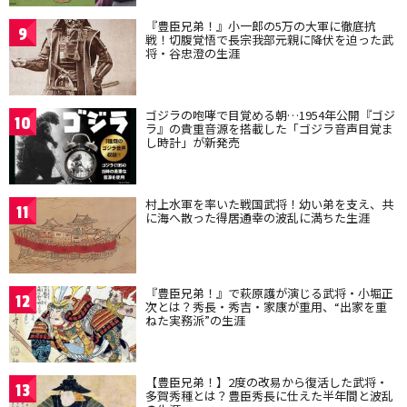
『豊臣兄弟！』小一郎の5万の大軍に徹底抗
9
戦！切腹覚悟で長宗我部元親に降伏を迫った武
将・谷忠澄の生涯
ゴジラの咆哮で目覚める朝…1954年公開『ゴジ
10
ラ』の貴重音源を搭載した「ゴジラ音声目覚ま
し時計」が新発売
村上水軍を率いた戦国武将！幼い弟を支え、共
11
に海へ散った得居通幸の波乱に満ちた生涯
『豊臣兄弟！』で萩原護が演じる武将・小堀正
12
次とは？秀長・秀吉・家康が重用、“出家を重
ねた実務派”の生涯
【豊臣兄弟！】2度の改易から復活した武将・
13
多賀秀種とは？豊臣秀長に仕えた半年間と波乱