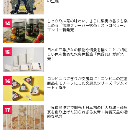
の生涯
しっかり抹茶の味わい、さらに果実の香りも楽
14
しめる「無糖フレーバー抹茶」ストロベリー、
マンゴー新発売
日本の四季折々の植物や情景を描くことに相応
15
しい色を集めた水彩色鉛筆『色辞典』が新発
売！
コンビニおにぎりが文房具に！コンビニの定番
16
商品をモチーフにした文房具シリーズ『ジムマ
ート』誕生
世界遺産決定で脚光！日本初の巨大都城・藤原
17
京を創り上げた知られざる女帝・持統天皇の凄
絶な執念