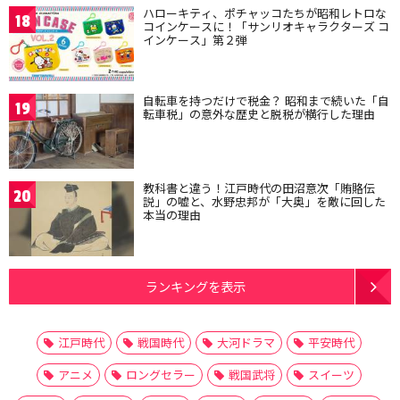
ハローキティ、ポチャッコたちが昭和レトロな
18
コインケースに！「サンリオキャラクターズ コ
インケース」第２弾
自転車を持つだけで税金？ 昭和まで続いた「自
19
転車税」の意外な歴史と脱税が横行した理由
教科書と違う！江戸時代の田沼意次「賄賂伝
20
説」の嘘と、水野忠邦が「大奥」を敵に回した
本当の理由
ランキングを表示
江戸時代
戦国時代
大河ドラマ
平安時代
アニメ
ロングセラー
戦国武将
スイーツ