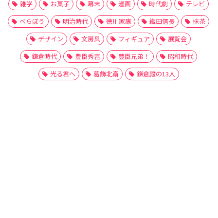
雑学
お菓子
幕末
漫画
時代劇
テレビ
べらぼう
明治時代
徳川家康
織田信長
抹茶
デザイン
文房具
フィギュア
展覧会
鎌倉時代
豊臣秀吉
豊臣兄弟！
昭和時代
光る君へ
葛飾北斎
鎌倉殿の13人