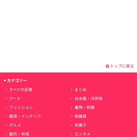
トップに戻る
カテゴリー
すべての記事
まとめ
アート
日本画・浮世絵
ファッション
着物・和服
雑貨・インテリア
和雑貨
グルメ
和菓子
観光・地域
エンタメ