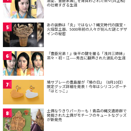
溺愛、豊臣家滅亡を背負わされた茶々(井上和)
の壮絶すぎる生涯
あの装飾は「炎」ではない？縄文時代の国宝・
5
火焔型土器、5000年前の人々が刻んだ謎とデザ
インの秘密
『豊臣兄弟！』後半の鍵を握る「浅井三姉妹」
6
茶々・初・江——秀吉に翻弄された波乱の生涯
鳩サブレーの豊島屋が『鳩の日』（8月10日）
7
限定グッズ詳細を発表！今年はシリコンポーチ
「はとっこ」
土偶なりきりパーカーも！青森の縄文遺跡群で
8
発掘された土偶がモチーフのキュートなグッズ
が新発売