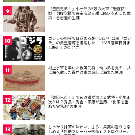
『豊臣兄弟！』小一郎の5万の大軍に徹底抗
9
戦！切腹覚悟で長宗我部元親に降伏を迫った武
将・谷忠澄の生涯
ゴジラの咆哮で目覚める朝…1954年公開『ゴジ
10
ラ』の貴重音源を搭載した「ゴジラ音声目覚ま
し時計」が新発売
村上水軍を率いた戦国武将！幼い弟を支え、共
11
に海へ散った得居通幸の波乱に満ちた生涯
『豊臣兄弟！』で萩原護が演じる武将・小堀正
12
次とは？秀長・秀吉・家康が重用、“出家を重
ねた実務派”の生涯
しっかり抹茶の味わい、さらに果実の香りも楽
13
しめる「無糖フレーバー抹茶」ストロベリー、