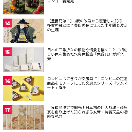
マンゴー新発売
【豊臣兄弟！】2度の改易から復活した武将・
14
多賀秀種とは？豊臣秀長に仕えた半年間と波乱
の生涯
日本の四季折々の植物や情景を描くことに相応
15
しい色を集めた水彩色鉛筆『色辞典』が新発
売！
コンビニおにぎりが文房具に！コンビニの定番
16
商品をモチーフにした文房具シリーズ『ジムマ
ート』誕生
世界遺産決定で脚光！日本初の巨大都城・藤原
17
京を創り上げた知られざる女帝・持統天皇の凄
絶な執念