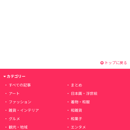
トップに戻る
カテゴリー
すべての記事
まとめ
アート
日本画・浮世絵
ファッション
着物・和服
雑貨・インテリア
和雑貨
グルメ
和菓子
観光・地域
エンタメ