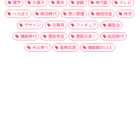
雑学
お菓子
幕末
漫画
時代劇
テレビ
べらぼう
明治時代
徳川家康
織田信長
抹茶
デザイン
文房具
フィギュア
展覧会
鎌倉時代
豊臣秀吉
豊臣兄弟！
昭和時代
光る君へ
葛飾北斎
鎌倉殿の13人