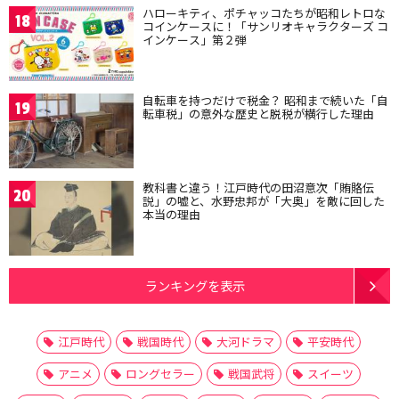
ハローキティ、ポチャッコたちが昭和レトロな
18
コインケースに！「サンリオキャラクターズ コ
インケース」第２弾
自転車を持つだけで税金？ 昭和まで続いた「自
19
転車税」の意外な歴史と脱税が横行した理由
教科書と違う！江戸時代の田沼意次「賄賂伝
20
説」の嘘と、水野忠邦が「大奥」を敵に回した
本当の理由
ランキングを表示
江戸時代
戦国時代
大河ドラマ
平安時代
アニメ
ロングセラー
戦国武将
スイーツ