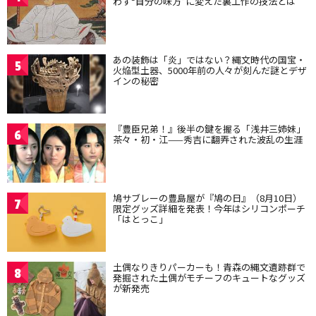
わず“自分の味方”に変えた裏工作の技法とは
あの装飾は「炎」ではない？縄文時代の国宝・
5
火焔型土器、5000年前の人々が刻んだ謎とデザ
インの秘密
『豊臣兄弟！』後半の鍵を握る「浅井三姉妹」
6
茶々・初・江——秀吉に翻弄された波乱の生涯
鳩サブレーの豊島屋が『鳩の日』（8月10日）
7
限定グッズ詳細を発表！今年はシリコンポーチ
「はとっこ」
土偶なりきりパーカーも！青森の縄文遺跡群で
8
発掘された土偶がモチーフのキュートなグッズ
が新発売