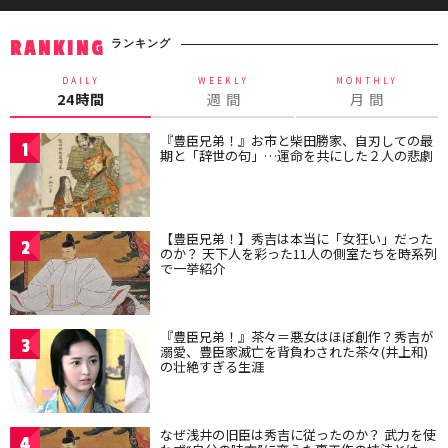
ランキング
RANKING
DAILY
WEEKLY
MONTHLY
24時間
週 間
月 間
『豊臣兄弟！』お市と柴田勝家、自刃しての最
1
期と「辞世の句」…運命を共にした２人の悲劇
【豊臣兄弟！】秀吉は本当に「女狂い」だった
2
のか？ 天下人を彩った11人の側室たちを時系列
で一挙紹介
『豊臣兄弟！』茶々＝悪女はほぼ創作？秀吉が
3
溺愛、豊臣家滅亡を背負わされた茶々(井上和)
の壮絶すぎる生涯
なぜ浅井の旧臣は秀吉に従ったのか？ 武力を使
4