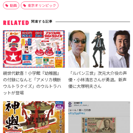
動画
東京オリンピック
関連する記事
RELATED
親世代歓喜！小学館『幼稚園』
「ルパン三世」次元大介役の声
の付録になんと「アメリカ横断
優・小林清志さんが勇退。新声
ウルトラクイズ」のウルトラハ
優に大塚明夫さん
ットが登場