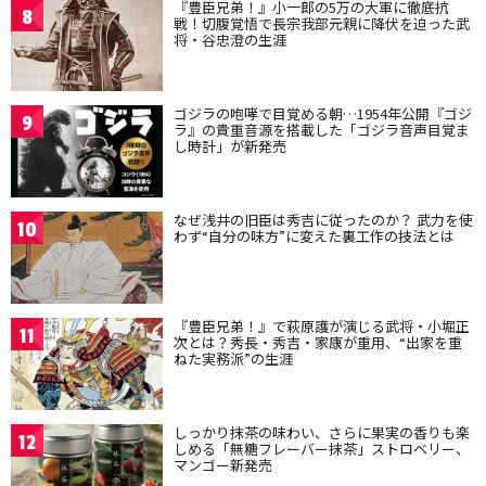
『豊臣兄弟！』小一郎の5万の大軍に徹底抗
8
戦！切腹覚悟で長宗我部元親に降伏を迫った武
将・谷忠澄の生涯
ゴジラの咆哮で目覚める朝…1954年公開『ゴジ
9
ラ』の貴重音源を搭載した「ゴジラ音声目覚ま
し時計」が新発売
なぜ浅井の旧臣は秀吉に従ったのか？ 武力を使
10
わず“自分の味方”に変えた裏工作の技法とは
『豊臣兄弟！』で萩原護が演じる武将・小堀正
11
次とは？秀長・秀吉・家康が重用、“出家を重
ねた実務派”の生涯
しっかり抹茶の味わい、さらに果実の香りも楽
12
しめる「無糖フレーバー抹茶」ストロベリー、
マンゴー新発売