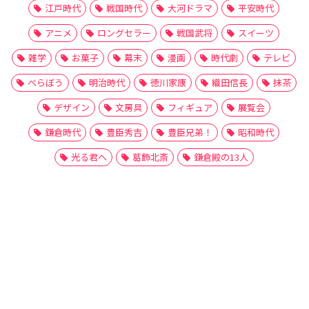
江戸時代
戦国時代
大河ドラマ
平安時代
アニメ
ロングセラー
戦国武将
スイーツ
雑学
お菓子
幕末
漫画
時代劇
テレビ
べらぼう
明治時代
徳川家康
織田信長
抹茶
デザイン
文房具
フィギュア
展覧会
鎌倉時代
豊臣秀吉
豊臣兄弟！
昭和時代
光る君へ
葛飾北斎
鎌倉殿の13人