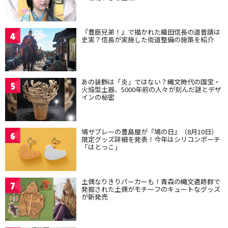
『豊臣兄弟！』で描かれた織田信長の道普請は
4
史実？信長が実施した街道整備の施策を紹介
あの装飾は「炎」ではない？縄文時代の国宝・
5
火焔型土器、5000年前の人々が刻んだ謎とデザ
インの秘密
鳩サブレーの豊島屋が『鳩の日』（8月10日）
6
限定グッズ詳細を発表！今年はシリコンポーチ
「はとっこ」
土偶なりきりパーカーも！青森の縄文遺跡群で
7
発掘された土偶がモチーフのキュートなグッズ
が新発売