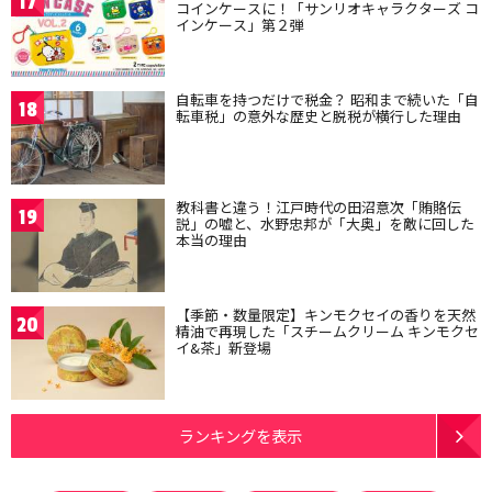
17
コインケースに！「サンリオキャラクターズ コ
インケース」第２弾
自転車を持つだけで税金？ 昭和まで続いた「自
18
転車税」の意外な歴史と脱税が横行した理由
教科書と違う！江戸時代の田沼意次「賄賂伝
19
説」の嘘と、水野忠邦が「大奥」を敵に回した
本当の理由
【季節・数量限定】キンモクセイの香りを天然
20
精油で再現した「スチームクリーム キンモクセ
イ&茶」新登場
ランキングを表示