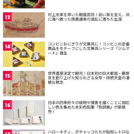
村上水軍を率いた戦国武将！幼い弟を支え、共
13
に海へ散った得居通幸の波乱に満ちた生涯
コンビニおにぎりが文房具に！コンビニの定番
14
商品をモチーフにした文房具シリーズ『ジムマ
ート』誕生
世界遺産決定で脚光！日本初の巨大都城・藤原
15
京を創り上げた知られざる女帝・持統天皇の凄
絶な執念
日本の四季折々の植物や情景を描くことに相応
16
しい色を集めた水彩色鉛筆『色辞典』が新発
売！
ハローキティ、ポチャッコたちが昭和レトロな