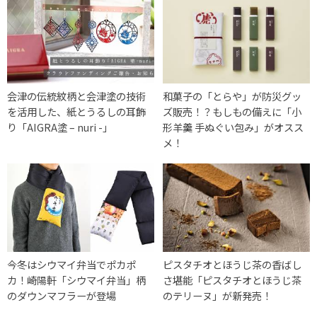
会津の伝統紋柄と会津塗の技術
和菓子の「とらや」が防災グッ
を活用した、紙とうるしの耳飾
ズ販売！？もしもの備えに「小
り「AIGRA塗 – nuri -」
形羊羹 手ぬぐい包み」がオスス
メ！
今冬はシウマイ弁当でポカポ
ピスタチオとほうじ茶の香ばし
カ！崎陽軒「シウマイ弁当」柄
さ堪能「ピスタチオとほうじ茶
のダウンマフラーが登場
のテリーヌ」が新発売！