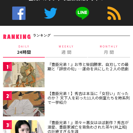
ランキング
RANKING
DAILY
WEEKLY
MONTHLY
24時間
週 間
月 間
『豊臣兄弟！』お市と柴田勝家、自刃しての最
1
期と「辞世の句」…運命を共にした２人の悲劇
【豊臣兄弟！】秀吉は本当に「女狂い」だった
2
のか？ 天下人を彩った11人の側室たちを時系列
で一挙紹介
『豊臣兄弟！』茶々＝悪女はほぼ創作？秀吉が
3
溺愛、豊臣家滅亡を背負わされた茶々(井上和)
の壮絶すぎる生涯