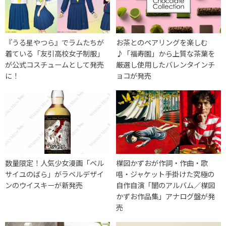
『うる星やつら』でラムたちが
お茶とのペアリングを楽しむ
着ている「友引高校女子制服」
♪「福寿園」から上質な茶葉を
が公式コスチュームとして発売
厳選し使用したバレンタインチ
に！
ョコが発売
数量限定！人気少女漫画「ベル
楳図かずおが作詞・作曲・歌
サイユのばら」がラベルデザイ
唱・ジャケット手掛けた究極の
ンのウイスキーが新発売
自作自演「闇のアルバム／楳図
かずお作品集」アナログ盤が発
売