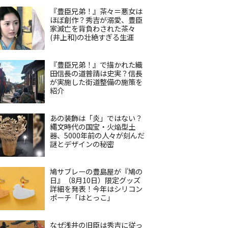
『豊臣兄弟！』茶々＝悪女は
ほぼ創作？秀吉が溺愛、豊臣
家滅亡を背負わされた茶々
(井上和)の壮絶すぎる生涯
『豊臣兄弟！』で描かれた織
田信長の道普請は史実？信長
が実施した街道整備の施策を
紹介
あの装飾は「炎」ではない？
縄文時代の国宝・火焔型土
器、5000年前の人々が刻んだ
謎とデザインの秘密
鳩サブレーの豊島屋が『鳩の
日』（8月10日）限定グッズ
詳細を発表！今年はシリコン
ポーチ「はとっこ」
なぜ浅井の旧臣は秀吉に従っ