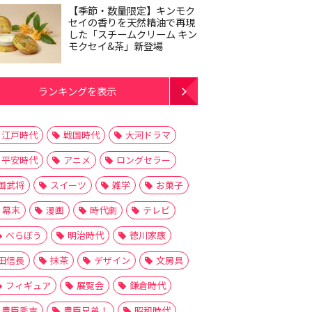
【季節・数量限定】キンモク
セイの香りを天然精油で再現
した「スチームクリーム キン
モクセイ&茶」新登場
ランキングを表示
江戸時代
戦国時代
大河ドラマ
平安時代
アニメ
ロングセラー
国武将
スイーツ
雑学
お菓子
幕末
漫画
時代劇
テレビ
べらぼう
明治時代
徳川家康
田信長
抹茶
デザイン
文房具
フィギュア
展覧会
鎌倉時代
豊臣秀吉
豊臣兄弟！
昭和時代