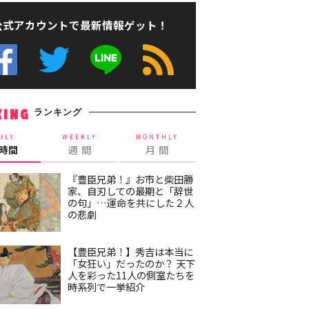
公式アカウントで最新情報ゲット！
ランキング
KING
ILY
WEEKLY
MONTHLY
4時間
週 間
月 間
『豊臣兄弟！』お市と柴田勝
家、自刃しての最期と「辞世
の句」…運命を共にした２人
の悲劇
【豊臣兄弟！】秀吉は本当に
「女狂い」だったのか？ 天下
人を彩った11人の側室たちを
時系列で一挙紹介