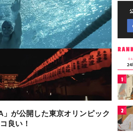
RAN
DA
2
1
2
GA」が公開した東京オリンピック
コ良い！