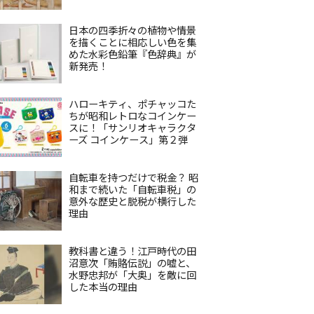
日本の四季折々の植物や情景
を描くことに相応しい色を集
めた水彩色鉛筆『色辞典』が
新発売！
ハローキティ、ポチャッコた
ちが昭和レトロなコインケー
スに！「サンリオキャラクタ
ーズ コインケース」第２弾
自転車を持つだけで税金？ 昭
和まで続いた「自転車税」の
意外な歴史と脱税が横行した
理由
教科書と違う！江戸時代の田
沼意次「賄賂伝説」の嘘と、
水野忠邦が「大奥」を敵に回
した本当の理由