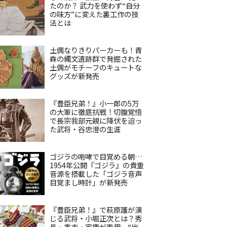
たのか？ 武力を使わず“自分
の味方”に変えた裏工作の技
法とは
土偶なりきりパーカーも！青
森の縄文遺跡群で発掘された
土偶がモチーフのキュートな
グッズが新発売
『豊臣兄弟！』小一郎の5万
の大軍に徹底抗戦！切腹覚悟
で長宗我部元親に降伏を迫っ
た武将・谷忠澄の生涯
ゴジラの咆哮で目覚める朝…
1954年公開『ゴジラ』の貴重
音源を搭載した「ゴジラ音声
目覚まし時計」が新発売
『豊臣兄弟！』で萩原護が演
じる武将・小堀正次とは？秀
長・秀吉・家康が重用、“出