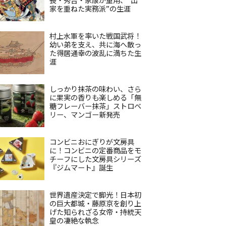
家を重ねた実務派”の生涯
村上水軍を率いた戦国武将！
幼い弟を支え、共に海へ散っ
た得居通幸の波乱に満ちた生
涯
しっかり抹茶の味わい、さら
に果実の香りも楽しめる「無
糖フレーバー抹茶」ストロベ
リー、マンゴー新発売
コンビニおにぎりが文房具
に！コンビニの定番商品をモ
チーフにした文房具シリーズ
『ジムマート』誕生
世界遺産決定で脚光！日本初
の巨大都城・藤原京を創り上
げた知られざる女帝・持統天
皇の凄絶な執念