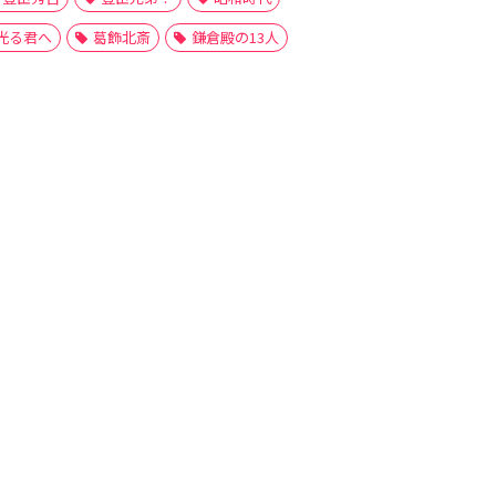
光る君へ
葛飾北斎
鎌倉殿の13人