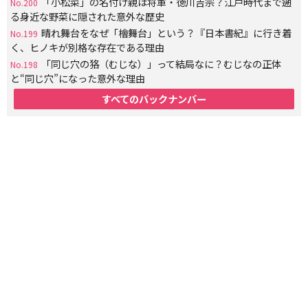
「小松菜」の名付け親は将軍・徳川吉宗？江戸時代まで遡
No.200
る身近な野菜に隠された意外な歴史
晴れ舞台をなぜ「檜舞台」という？『日本書紀』に行き着
No.199
く、ヒノキが別格な存在である理由
「同じ穴の狢（むじな）」って結局なに？むじなの正体
No.198
と“同じ穴”になった意外な理由
すべてのバックナンバー