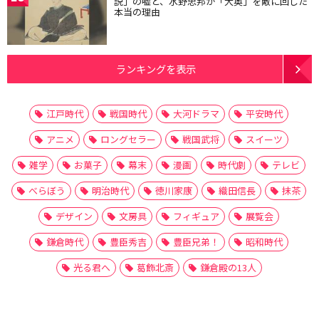
説」の嘘と、水野忠邦が「大奥」を敵に回した
本当の理由
ランキングを表示
江戸時代
戦国時代
大河ドラマ
平安時代
アニメ
ロングセラー
戦国武将
スイーツ
雑学
お菓子
幕末
漫画
時代劇
テレビ
べらぼう
明治時代
徳川家康
織田信長
抹茶
デザイン
文房具
フィギュア
展覧会
鎌倉時代
豊臣秀吉
豊臣兄弟！
昭和時代
光る君へ
葛飾北斎
鎌倉殿の13人