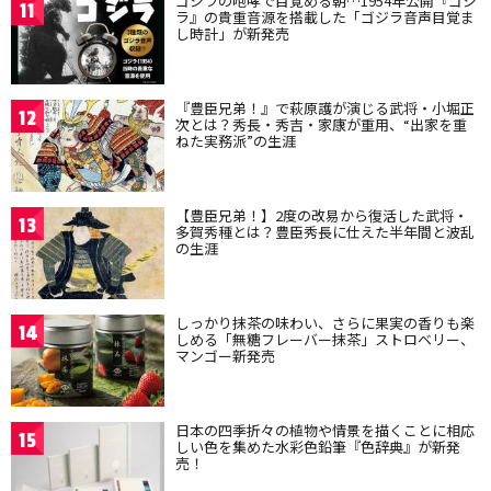
ゴジラの咆哮で目覚める朝…1954年公開『ゴジ
11
ラ』の貴重音源を搭載した「ゴジラ音声目覚ま
し時計」が新発売
『豊臣兄弟！』で萩原護が演じる武将・小堀正
12
次とは？秀長・秀吉・家康が重用、“出家を重
ねた実務派”の生涯
【豊臣兄弟！】2度の改易から復活した武将・
13
多賀秀種とは？豊臣秀長に仕えた半年間と波乱
の生涯
しっかり抹茶の味わい、さらに果実の香りも楽
14
しめる「無糖フレーバー抹茶」ストロベリー、
マンゴー新発売
日本の四季折々の植物や情景を描くことに相応
15
しい色を集めた水彩色鉛筆『色辞典』が新発
売！