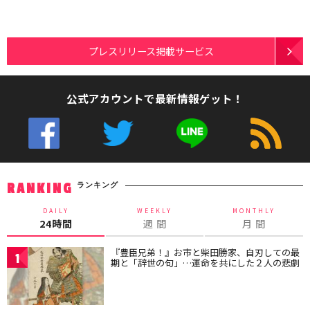
プレスリリース掲載サービス
公式アカウントで最新情報ゲット！
ランキング
RANKING
DAILY
WEEKLY
MONTHLY
24時間
週 間
月 間
『豊臣兄弟！』お市と柴田勝家、自刃しての最
1
期と「辞世の句」…運命を共にした２人の悲劇