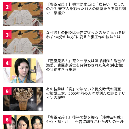
【豊臣兄弟！】秀吉は本当に「女狂い」だった
2
のか？ 天下人を彩った11人の側室たちを時系列
で一挙紹介
なぜ浅井の旧臣は秀吉に従ったのか？ 武力を使
3
わず“自分の味方”に変えた裏工作の技法とは
『豊臣兄弟！』茶々＝悪女はほぼ創作？秀吉が
4
溺愛、豊臣家滅亡を背負わされた茶々(井上和)
の壮絶すぎる生涯
あの装飾は「炎」ではない？縄文時代の国宝・
5
火焔型土器、5000年前の人々が刻んだ謎とデザ
インの秘密
『豊臣兄弟！』後半の鍵を握る「浅井三姉妹」
6
茶々・初・江——秀吉に翻弄された波乱の生涯