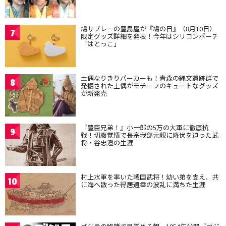
鳩サブレーの豊島屋が『鳩の日』（8月10日）
7
限定グッズ詳細を発表！今年はシリコンポーチ
「はとっこ」
土偶なりきりパーカーも！青森の縄文遺跡群で
8
発掘された土偶がモチーフのキュートなグッズ
が新発売
『豊臣兄弟！』小一郎の5万の大軍に徹底抗
9
戦！切腹覚悟で長宗我部元親に降伏を迫った武
将・谷忠澄の生涯
村上水軍を率いた戦国武将！幼い弟を支え、共
10
に海へ散った得居通幸の波乱に満ちた生涯