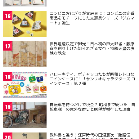
コンビニおにぎりが文房具に！コンビニの定番
16
商品をモチーフにした文房具シリーズ『ジムマ
ート』誕生
世界遺産決定で脚光！日本初の巨大都城・藤原
17
京を創り上げた知られざる女帝・持統天皇の凄
絶な執念
ハローキティ、ポチャッコたちが昭和レトロな
18
コインケースに！「サンリオキャラクターズ コ
インケース」第２弾
自転車を持つだけで税金？ 昭和まで続いた「自
19
転車税」の意外な歴史と脱税が横行した理由
教科書と違う！江戸時代の田沼意次「賄賂伝
20