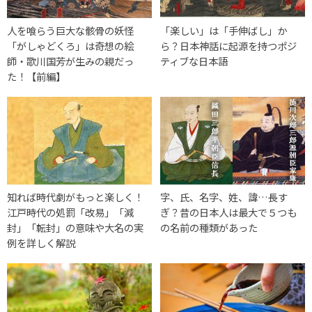
人を喰らう巨大な骸骨の妖怪
「楽しい」は「手伸ばし」か
「がしゃどくろ」は奇想の絵
ら？日本神話に起源を持つポジ
師・歌川国芳が生みの親だっ
ティブな日本語
た！【前編】
知れば時代劇がもっと楽しく！
字、氏、名字、姓、諱…長す
江戸時代の処罰「改易」「減
ぎ？昔の日本人は最大で５つも
封」「転封」の意味や大名の実
の名前の種類があった
例を詳しく解説