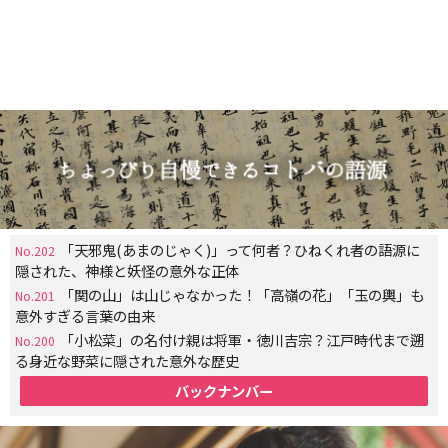
「天邪鬼(あまのじゃく)」って何者？ひねくれ者の語源に
No.202
隠された、神様と妖怪の意外な正体
「関の山」は山じゃなかった！「高嶺の花」「玉の輿」も
No.201
意外すぎる言葉の由来
「小松菜」の名付け親は将軍・徳川吉宗？江戸時代まで遡
No.200
る身近な野菜に隠された意外な歴史
バックナンバー