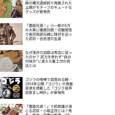
森の縄文遺跡群で発掘された
土偶がモチーフのキュートな
グッズが新発売
『豊臣兄弟！』小一郎の5万
の大軍に徹底抗戦！切腹覚悟
で長宗我部元親に降伏を迫っ
た武将・谷忠澄の生涯
なぜ浅井の旧臣は秀吉に従っ
たのか？ 武力を使わず“自分
の味方”に変えた裏工作の技
法とは
ゴジラの咆哮で目覚める朝…
1954年公開『ゴジラ』の貴重
音源を搭載した「ゴジラ音声
目覚まし時計」が新発売
『豊臣兄弟！』で萩原護が演
じる武将・小堀正次とは？秀
長・秀吉・家康が重用、“出