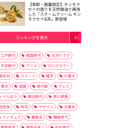
【季節・数量限定】キンモク
セイの香りを天然精油で再現
した「スチームクリーム キン
モクセイ&茶」新登場
ランキングを表示
江戸時代
戦国時代
大河ドラマ
平安時代
アニメ
ロングセラー
国武将
スイーツ
雑学
お菓子
幕末
漫画
時代劇
テレビ
べらぼう
明治時代
徳川家康
田信長
抹茶
デザイン
文房具
フィギュア
展覧会
鎌倉時代
豊臣秀吉
豊臣兄弟！
昭和時代