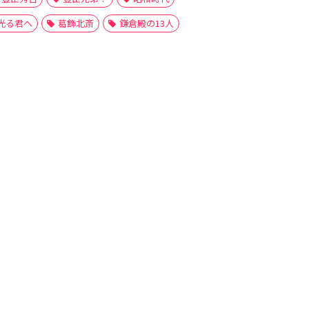
光る君へ
葛飾北斎
鎌倉殿の13人