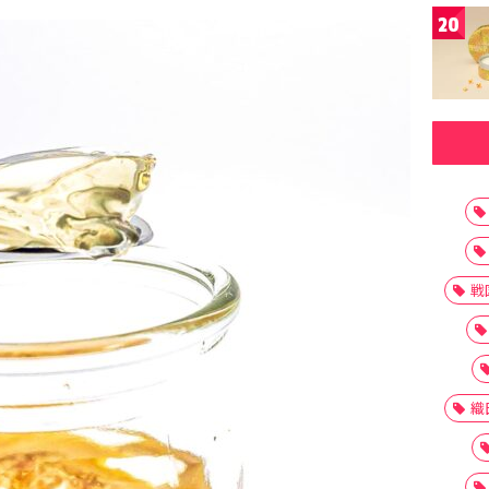
20
戦
織