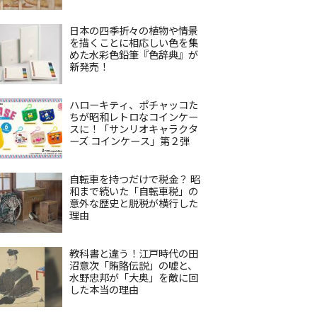
日本の四季折々の植物や情景
を描くことに相応しい色を集
めた水彩色鉛筆『色辞典』が
新発売！
ハローキティ、ポチャッコた
ちが昭和レトロなコインケー
スに！「サンリオキャラクタ
ーズ コインケース」第２弾
自転車を持つだけで税金？ 昭
和まで続いた「自転車税」の
意外な歴史と脱税が横行した
理由
教科書と違う！江戸時代の田
沼意次「賄賂伝説」の嘘と、
水野忠邦が「大奥」を敵に回
した本当の理由