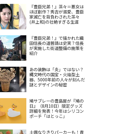
『豊臣兄弟！』茶々＝悪女は
ほぼ創作？秀吉が溺愛、豊臣
家滅亡を背負わされた茶々
(井上和)の壮絶すぎる生涯
『豊臣兄弟！』で描かれた織
田信長の道普請は史実？信長
が実施した街道整備の施策を
紹介
あの装飾は「炎」ではない？
縄文時代の国宝・火焔型土
器、5000年前の人々が刻んだ
謎とデザインの秘密
鳩サブレーの豊島屋が『鳩の
日』（8月10日）限定グッズ
詳細を発表！今年はシリコン
ポーチ「はとっこ」
土偶なりきりパーカーも！青