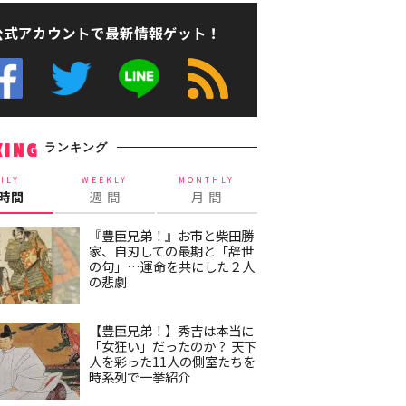
公式アカウントで最新情報ゲット！
ランキング
KING
ILY
WEEKLY
MONTHLY
4時間
週 間
月 間
『豊臣兄弟！』お市と柴田勝
家、自刃しての最期と「辞世
の句」…運命を共にした２人
の悲劇
【豊臣兄弟！】秀吉は本当に
「女狂い」だったのか？ 天下
人を彩った11人の側室たちを
時系列で一挙紹介