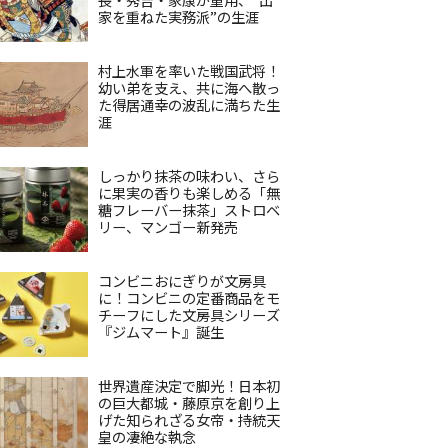
家を重ねた実務派”の生涯
村上水軍を率いた戦国武将！
幼い弟を支え、共に海へ散っ
た得居通幸の波乱に満ちた生
涯
しっかり抹茶の味わい、さら
に果実の香りも楽しめる「無
糖フレーバー抹茶」ストロベ
リー、マンゴー新発売
コンビニおにぎりが文房具
に！コンビニの定番商品をモ
チーフにした文房具シリーズ
『ジムマート』誕生
世界遺産決定で脚光！日本初
の巨大都城・藤原京を創り上
げた知られざる女帝・持統天
皇の凄絶な執念