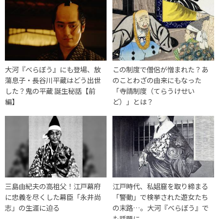
大河『べらぼう』にも登場、放
この制度で僧侶が憎まれた？あ
蕩息子・長谷川平蔵はどう出世
のことわざの由来にもなった
した？鬼の平蔵 誕生秘話【前
「寺請制度（てらうけせい
編】
ど）」とは？
三島由紀夫の高祖父！江戸幕府
江戸時代、私娼窟を取り締まる
に忠義を尽くした幕臣「永井尚
「警動」で検挙された遊女たち
志」の生涯に迫る
の末路…。大河『べらぼう』で
も話題に