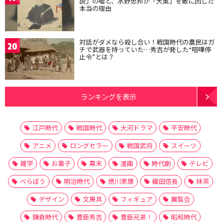
説」の嘘と、水野忠邦が「大奥」を敵に回した
本当の理由
対話がダメなら殺し合い！戦国時代の農民はガ
20
チで武器を持っていた…秀吉が発した“喧嘩停
止令”とは？
ランキングを表示
江戸時代
戦国時代
大河ドラマ
平安時代
アニメ
ロングセラー
戦国武将
スイーツ
雑学
お菓子
幕末
漫画
時代劇
テレビ
べらぼう
明治時代
徳川家康
織田信長
抹茶
デザイン
文房具
フィギュア
展覧会
鎌倉時代
豊臣秀吉
豊臣兄弟！
昭和時代