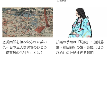
恋愛関係を拒み殺された弟の
抗議の手段は「切腹」！加賀藩
仇…日本三大仇討ちのひとつ
主・前田綱紀の娘・節姫（せつ
「伊賀越の仇討ち」とは？
ひめ）の壮絶すぎる最期