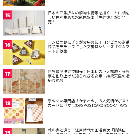
日本の四季折々の植物や情景を描くことに相応
15
しい色を集めた水彩色鉛筆『色辞典』が新発
売！
コンビニおにぎりが文房具に！コンビニの定番
16
商品をモチーフにした文房具シリーズ『ジムマ
ート』誕生
世界遺産決定で脚光！日本初の巨大都城・藤原
17
京を創り上げた知られざる女帝・持統天皇の凄
絶な執念
手ぬぐい専門店「かまわぬ」の人気柄がポスト
18
カードに『かまわぬ POSTCARD BOOK』発売
教科書と違う！江戸時代の田沼意次「賄賂伝
19