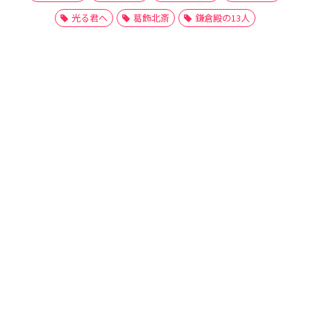
光る君へ
葛飾北斎
鎌倉殿の13人