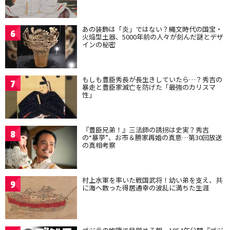
あの装飾は「炎」ではない？縄文時代の国宝・
6
火焔型土器、5000年前の人々が刻んだ謎とデザ
インの秘密
もしも豊臣秀長が長生きしていたら…？秀吉の
7
暴走と豊臣家滅亡を防げた「最強のカリスマ
性」
『豊臣兄弟！』三法師の誘拐は史実？秀吉
8
の“暴挙”、お市＆勝家再婚の真意…第30回放送
の真相考察
村上水軍を率いた戦国武将！幼い弟を支え、共
9
に海へ散った得居通幸の波乱に満ちた生涯