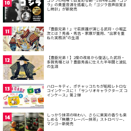
ゴジラの咆哮で目覚める朝…1954年公開『ゴジ
10
ラ』の貴重音源を搭載した「ゴジラ音声目覚ま
し時計」が新発売
『豊臣兄弟！』で萩原護が演じる武将・小堀正
11
次とは？秀長・秀吉・家康が重用、“出家を重
ねた実務派”の生涯
【豊臣兄弟！】2度の改易から復活した武将・
12
多賀秀種とは？豊臣秀長に仕えた半年間と波乱
の生涯
ハローキティ、ポチャッコたちが昭和レトロな
13
コインケースに！「サンリオキャラクターズ コ
インケース」第２弾
しっかり抹茶の味わい、さらに果実の香りも楽
14
しめる「無糖フレーバー抹茶」ストロベリー、
マンゴー新発売