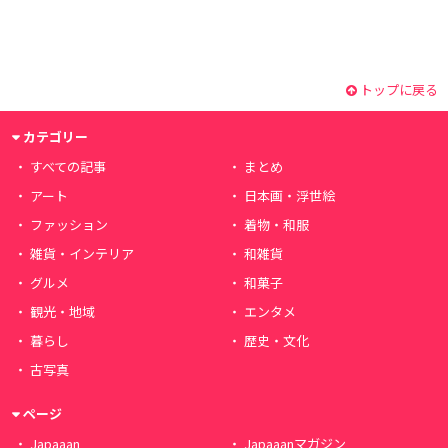
トップに戻る
カテゴリー
すべての記事
まとめ
アート
日本画・浮世絵
ファッション
着物・和服
雑貨・インテリア
和雑貨
グルメ
和菓子
観光・地域
エンタメ
暮らし
歴史・文化
古写真
ページ
Japaaan
Japaaanマガジン