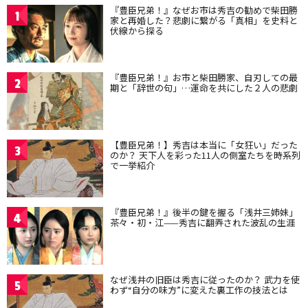
『豊臣兄弟！』なぜお市は秀吉の勧めで柴田勝
1
家と再婚した？悲劇に繋がる「真相」を史料と
伏線から探る
『豊臣兄弟！』お市と柴田勝家、自刃しての最
2
期と「辞世の句」…運命を共にした２人の悲劇
【豊臣兄弟！】秀吉は本当に「女狂い」だった
3
のか？ 天下人を彩った11人の側室たちを時系列
で一挙紹介
『豊臣兄弟！』後半の鍵を握る「浅井三姉妹」
4
茶々・初・江——秀吉に翻弄された波乱の生涯
なぜ浅井の旧臣は秀吉に従ったのか？ 武力を使
5
わず“自分の味方”に変えた裏工作の技法とは