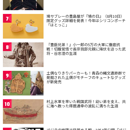
鳩サブレーの豊島屋が『鳩の日』（8月10日）
7
限定グッズ詳細を発表！今年はシリコンポーチ
「はとっこ」
『豊臣兄弟！』小一郎の5万の大軍に徹底抗
8
戦！切腹覚悟で長宗我部元親に降伏を迫った武
将・谷忠澄の生涯
土偶なりきりパーカーも！青森の縄文遺跡群で
9
発掘された土偶がモチーフのキュートなグッズ
が新発売
村上水軍を率いた戦国武将！幼い弟を支え、共
10
に海へ散った得居通幸の波乱に満ちた生涯
ゴジラの咆哮で目覚める朝…1954年公開『ゴジ