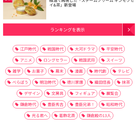
精油で再現した「スチームクリーム キンモクセ
イ&茶」新登場
ランキングを表示
江戸時代
戦国時代
大河ドラマ
平安時代
アニメ
ロングセラー
戦国武将
スイーツ
雑学
お菓子
幕末
漫画
時代劇
テレビ
べらぼう
明治時代
徳川家康
織田信長
抹茶
デザイン
文房具
フィギュア
展覧会
鎌倉時代
豊臣秀吉
豊臣兄弟！
昭和時代
光る君へ
葛飾北斎
鎌倉殿の13人