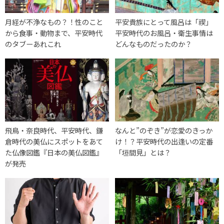
月経が不浄なもの？！性のこと
平安貴族にとって風呂は「禊」
から食事・動物まで、平安時代
平安時代のお風呂・衛生事情は
のタブーあれこれ
どんなものだったのか？
飛鳥・奈良時代、平安時代、鎌
なんと”のぞき”が恋愛のきっか
倉時代の美仏にスポットをあて
け！？平安時代の出逢いの定番
た仏像図鑑『日本の美仏図鑑』
「垣間見」とは？
が発売