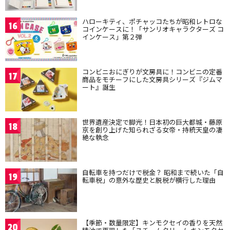
ハローキティ、ポチャッコたちが昭和レトロな
16
コインケースに！「サンリオキャラクターズ コ
インケース」第２弾
コンビニおにぎりが文房具に！コンビニの定番
17
商品をモチーフにした文房具シリーズ『ジムマ
ート』誕生
世界遺産決定で脚光！日本初の巨大都城・藤原
18
京を創り上げた知られざる女帝・持統天皇の凄
絶な執念
自転車を持つだけで税金？ 昭和まで続いた「自
19
転車税」の意外な歴史と脱税が横行した理由
【季節・数量限定】キンモクセイの香りを天然
20