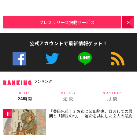
プレスリリース掲載サービス
公式アカウントで最新情報ゲット！
ランキング
RANKING
DAILY
WEEKLY
MONTHLY
24時間
週 間
月 間
『豊臣兄弟！』お市と柴田勝家、自刃しての最
1
期と「辞世の句」…運命を共にした２人の悲劇