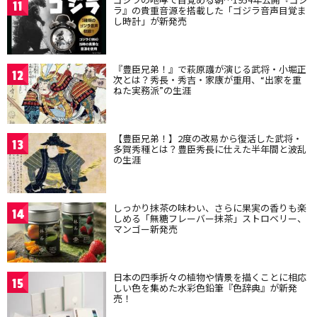
11
ラ』の貴重音源を搭載した「ゴジラ音声目覚ま
し時計」が新発売
『豊臣兄弟！』で萩原護が演じる武将・小堀正
12
次とは？秀長・秀吉・家康が重用、“出家を重
ねた実務派”の生涯
【豊臣兄弟！】2度の改易から復活した武将・
13
多賀秀種とは？豊臣秀長に仕えた半年間と波乱
の生涯
しっかり抹茶の味わい、さらに果実の香りも楽
14
しめる「無糖フレーバー抹茶」ストロベリー、
マンゴー新発売
日本の四季折々の植物や情景を描くことに相応
15
しい色を集めた水彩色鉛筆『色辞典』が新発
売！