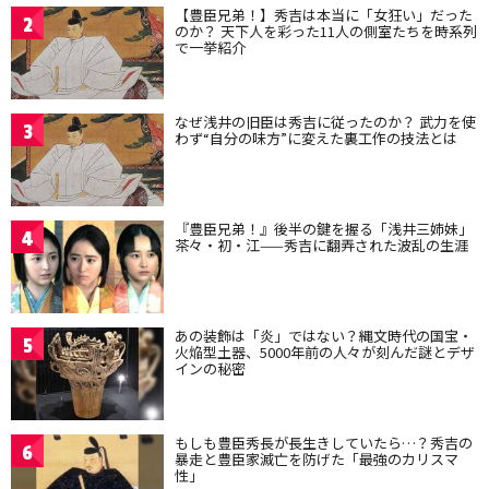
【豊臣兄弟！】秀吉は本当に「女狂い」だった
2
のか？ 天下人を彩った11人の側室たちを時系列
で一挙紹介
なぜ浅井の旧臣は秀吉に従ったのか？ 武力を使
3
わず“自分の味方”に変えた裏工作の技法とは
『豊臣兄弟！』後半の鍵を握る「浅井三姉妹」
4
茶々・初・江——秀吉に翻弄された波乱の生涯
あの装飾は「炎」ではない？縄文時代の国宝・
5
火焔型土器、5000年前の人々が刻んだ謎とデザ
インの秘密
もしも豊臣秀長が長生きしていたら…？秀吉の
6
暴走と豊臣家滅亡を防げた「最強のカリスマ
性」