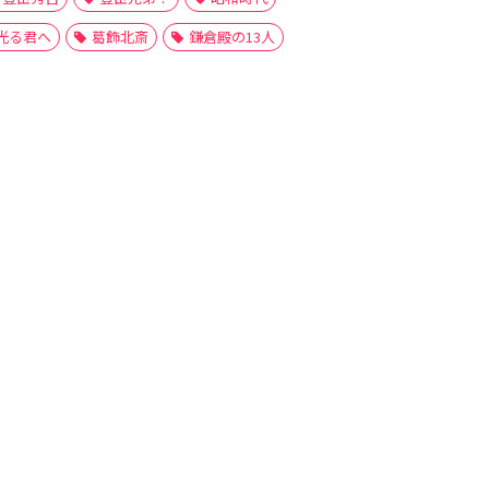
光る君へ
葛飾北斎
鎌倉殿の13人