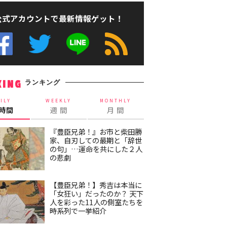
公式アカウントで最新情報ゲット！
ランキング
KING
ILY
WEEKLY
MONTHLY
4時間
週 間
月 間
『豊臣兄弟！』お市と柴田勝
家、自刃しての最期と「辞世
の句」…運命を共にした２人
の悲劇
【豊臣兄弟！】秀吉は本当に
「女狂い」だったのか？ 天下
人を彩った11人の側室たちを
時系列で一挙紹介