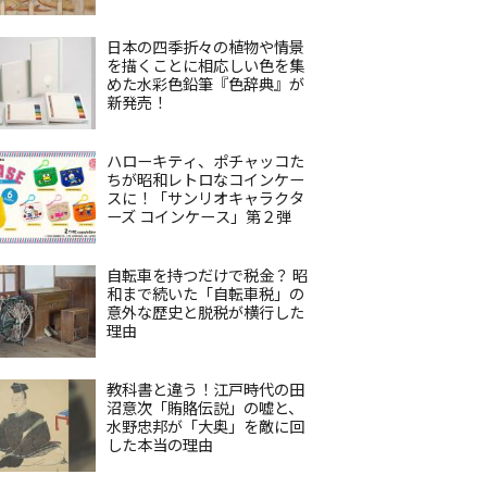
日本の四季折々の植物や情景
を描くことに相応しい色を集
めた水彩色鉛筆『色辞典』が
新発売！
ハローキティ、ポチャッコた
ちが昭和レトロなコインケー
スに！「サンリオキャラクタ
ーズ コインケース」第２弾
自転車を持つだけで税金？ 昭
和まで続いた「自転車税」の
意外な歴史と脱税が横行した
理由
教科書と違う！江戸時代の田
沼意次「賄賂伝説」の嘘と、
水野忠邦が「大奥」を敵に回
した本当の理由