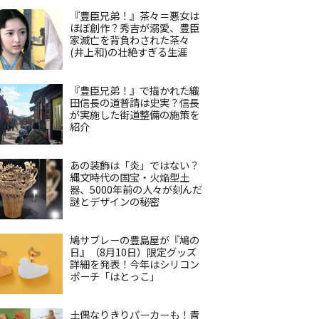
『豊臣兄弟！』茶々＝悪女は
ほぼ創作？秀吉が溺愛、豊臣
家滅亡を背負わされた茶々
(井上和)の壮絶すぎる生涯
『豊臣兄弟！』で描かれた織
田信長の道普請は史実？信長
が実施した街道整備の施策を
紹介
あの装飾は「炎」ではない？
縄文時代の国宝・火焔型土
器、5000年前の人々が刻んだ
謎とデザインの秘密
鳩サブレーの豊島屋が『鳩の
日』（8月10日）限定グッズ
詳細を発表！今年はシリコン
ポーチ「はとっこ」
土偶なりきりパーカーも！青