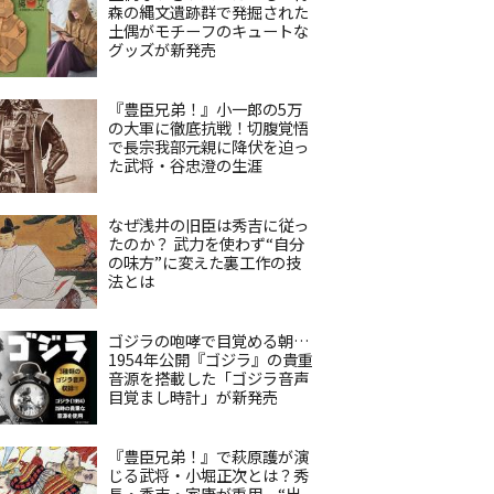
森の縄文遺跡群で発掘された
土偶がモチーフのキュートな
グッズが新発売
『豊臣兄弟！』小一郎の5万
の大軍に徹底抗戦！切腹覚悟
で長宗我部元親に降伏を迫っ
た武将・谷忠澄の生涯
なぜ浅井の旧臣は秀吉に従っ
たのか？ 武力を使わず“自分
の味方”に変えた裏工作の技
法とは
ゴジラの咆哮で目覚める朝…
1954年公開『ゴジラ』の貴重
音源を搭載した「ゴジラ音声
目覚まし時計」が新発売
『豊臣兄弟！』で萩原護が演
じる武将・小堀正次とは？秀
長・秀吉・家康が重用、“出