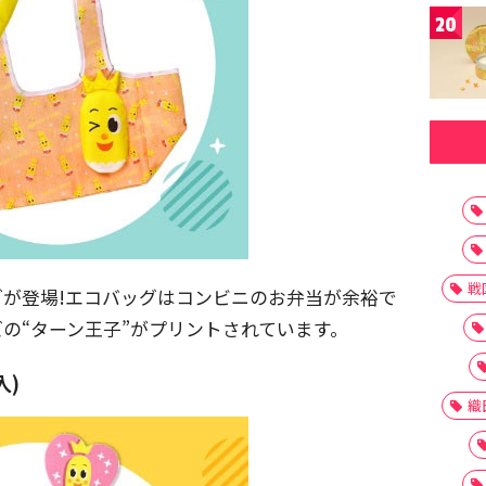
20
戦
グが登場!エコバッグはコンビニのお弁当が余裕で
の“ターン王子”がプリントされています。
入)
織