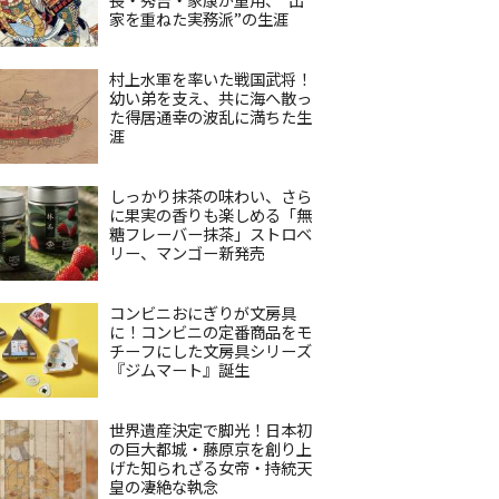
家を重ねた実務派”の生涯
村上水軍を率いた戦国武将！
幼い弟を支え、共に海へ散っ
た得居通幸の波乱に満ちた生
涯
しっかり抹茶の味わい、さら
に果実の香りも楽しめる「無
糖フレーバー抹茶」ストロベ
リー、マンゴー新発売
コンビニおにぎりが文房具
に！コンビニの定番商品をモ
チーフにした文房具シリーズ
『ジムマート』誕生
世界遺産決定で脚光！日本初
の巨大都城・藤原京を創り上
げた知られざる女帝・持統天
皇の凄絶な執念