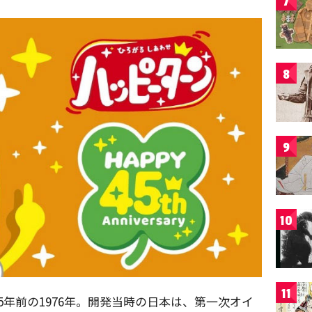
7
8
9
10
11
5年前の1976年。開発当時の日本は、第一次オイ