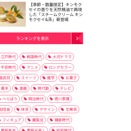
【季節・数量限定】キンモク
セイの香りを天然精油で再現
した「スチームクリーム キン
モクセイ&茶」新登場
ランキングを表示
江戸時代
戦国時代
大河ドラマ
平安時代
アニメ
ロングセラー
国武将
スイーツ
雑学
お菓子
幕末
漫画
時代劇
テレビ
べらぼう
明治時代
徳川家康
田信長
抹茶
デザイン
文房具
フィギュア
展覧会
鎌倉時代
豊臣秀吉
豊臣兄弟！
昭和時代