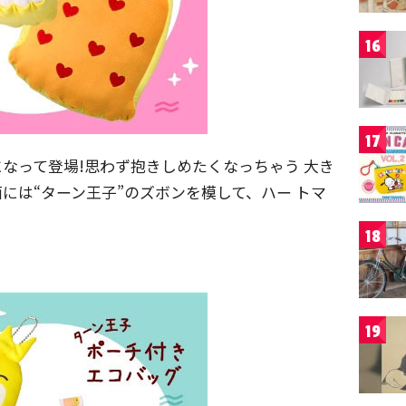
16
17
になって登場!思わず抱きしめたくなっちゃう 大き
には“ターン王子”のズボンを模して、ハー トマ
18
19