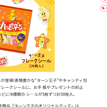
が登場!表情豊かな“ターン王子”やキャンディ包
レークシールに。お手 紙やプレゼントの封止
に!6種類の シ―ルが5枚ずつ計30枚入。
限定商品『ターン王子のオリジナルグッズ』は、