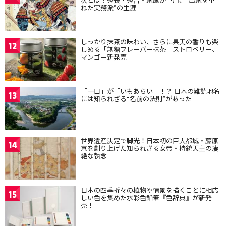
ねた実務派”の生涯
しっかり抹茶の味わい、さらに果実の香りも楽
12
しめる「無糖フレーバー抹茶」ストロベリー、
マンゴー新発売
「一口」が「いもあらい」！？ 日本の難読地名
13
には知られざる“名前の法則”があった
世界遺産決定で脚光！日本初の巨大都城・藤原
14
京を創り上げた知られざる女帝・持統天皇の凄
絶な執念
日本の四季折々の植物や情景を描くことに相応
15
しい色を集めた水彩色鉛筆『色辞典』が新発
売！