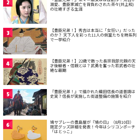
2
溺愛、豊臣家滅亡を背負わされた茶々(井上和)
の壮絶すぎる生涯
【豊臣兄弟！】秀吉は本当に「女狂い」だった
3
のか？ 天下人を彩った11人の側室たちを時系列
で一挙紹介
【豊臣兄弟！】22歳で散った長宗我部元親の天
4
才後継者・信親とは？武勇を奮った若武者の壮
絶な最期
『豊臣兄弟！』で描かれた織田信長の道普請は
5
史実？信長が実施した街道整備の施策を紹介
鳩サブレーの豊島屋が『鳩の日』（8月10日）
6
限定グッズ詳細を発表！今年はシリコンポーチ
「はとっこ」