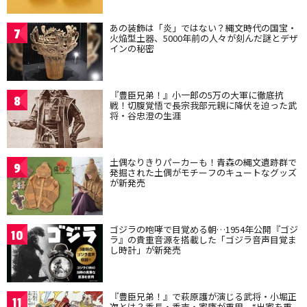
あの装飾は「炎」ではない？縄文時代の国宝・
7
火焔型土器、5000年前の人々が刻んだ謎とデザ
インの秘密
『豊臣兄弟！』小一郎の5万の大軍に徹底抗
8
戦！切腹覚悟で長宗我部元親に降伏を迫った武
将・谷忠澄の生涯
土偶なりきりパーカーも！青森の縄文遺跡群で
9
発掘された土偶がモチーフのキュートなグッズ
が新発売
ゴジラの咆哮で目覚める朝…1954年公開『ゴジ
10
ラ』の貴重音源を搭載した「ゴジラ音声目覚ま
し時計」が新発売
『豊臣兄弟！』で萩原護が演じる武将・小堀正
11
次とは？秀長・秀吉・家康が重用、“出家を重