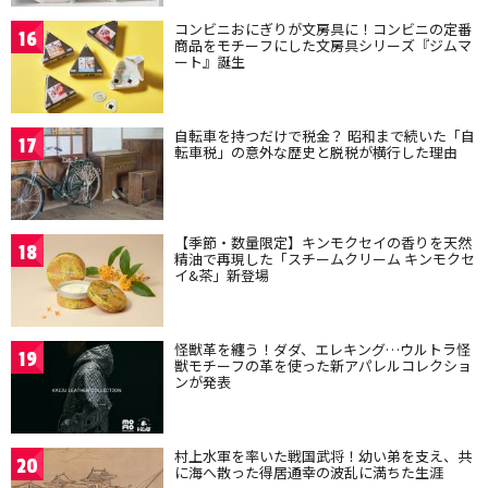
コンビニおにぎりが文房具に！コンビニの定番
16
商品をモチーフにした文房具シリーズ『ジムマ
ート』誕生
自転車を持つだけで税金？ 昭和まで続いた「自
17
転車税」の意外な歴史と脱税が横行した理由
【季節・数量限定】キンモクセイの香りを天然
18
精油で再現した「スチームクリーム キンモクセ
イ&茶」新登場
怪獣革を纏う！ダダ、エレキング…ウルトラ怪
19
獣モチーフの革を使った新アパレルコレクショ
ンが発表
村上水軍を率いた戦国武将！幼い弟を支え、共
20
に海へ散った得居通幸の波乱に満ちた生涯