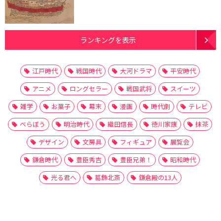
ランキングを表示
江戸時代
戦国時代
大河ドラマ
平安時代
アニメ
ロングセラー
戦国武将
スイーツ
雑学
お菓子
幕末
漫画
時代劇
テレビ
べらぼう
明治時代
織田信長
徳川家康
抹茶
デザイン
文房具
フィギュア
展覧会
鎌倉時代
豊臣秀吉
豊臣兄弟！
昭和時代
光る君へ
葛飾北斎
鎌倉殿の13人