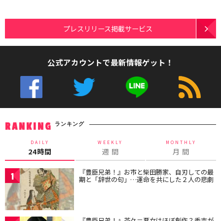
プレスリリース掲載サービス
公式アカウントで最新情報ゲット！
ランキング
RANKING
DAILY
WEEKLY
MONTHLY
24時間
週 間
月 間
『豊臣兄弟！』お市と柴田勝家、自刃しての最
1
期と「辞世の句」…運命を共にした２人の悲劇
『豊臣兄弟！』茶々＝悪女はほぼ創作？秀吉が