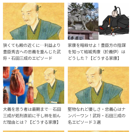
狭くても殿の近くに…利益より
家康を暗殺せよ！豊臣方の陰謀
豊臣秀吉への忠義を重んじた武
を知って結城秀康（於義伊）は
将・石田三成のエピソード
どうした？【どうする家康】
大義を思う者は最期まで…石田
堅物なれど優しさ・忠義心はナ
三成が処刑直前に干し柿を拒ん
ンバーワン！武将・石田三成の
だ理由とは？【どうする家康】
名エピソード３選