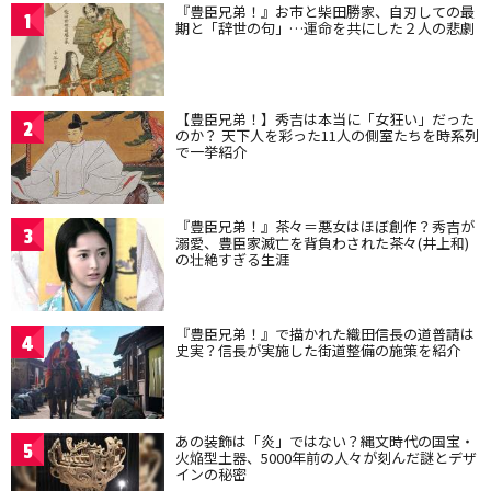
『豊臣兄弟！』お市と柴田勝家、自刃しての最
1
期と「辞世の句」…運命を共にした２人の悲劇
【豊臣兄弟！】秀吉は本当に「女狂い」だった
2
のか？ 天下人を彩った11人の側室たちを時系列
で一挙紹介
『豊臣兄弟！』茶々＝悪女はほぼ創作？秀吉が
3
溺愛、豊臣家滅亡を背負わされた茶々(井上和)
の壮絶すぎる生涯
『豊臣兄弟！』で描かれた織田信長の道普請は
4
史実？信長が実施した街道整備の施策を紹介
あの装飾は「炎」ではない？縄文時代の国宝・
5
火焔型土器、5000年前の人々が刻んだ謎とデザ
インの秘密