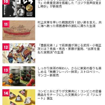
10
ラ』の貴重音源を搭載した「ゴジラ音声目覚ま
し時計」が新発売
村上水軍を率いた戦国武将！幼い弟を支え、共
11
に海へ散った得居通幸の波乱に満ちた生涯
『豊臣兄弟！』で萩原護が演じる武将・小堀正
12
次とは？秀長・秀吉・家康が重用、“出家を重
ねた実務派”の生涯
しっかり抹茶の味わい、さらに果実の香りも楽
13
しめる「無糖フレーバー抹茶」ストロベリー、
マンゴー新発売
コンビニおにぎりが文房具に！コンビニの定番
14
商品をモチーフにした文房具シリーズ『ジムマ
ート』誕生