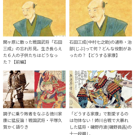
関ヶ原に散った戦国武将「石田
石田三成(中村七之助)の通称・治
三成」の忘れ形見。生き長らえ
部(じぶ)って何？どんな役割があ
た６人の子供たちはどうなっ
ったの？【どうする家康】
た？【前編】
調子に乗り敗者をなぶる徳川家
「どうする家康」で割愛するの
康に猛反論！戦国武将・平塚久
は勿体ない！姉川合戦で大暴れ
賀かく語りき
した猛将・磯野丹波(磯野員昌)の
十一段崩し