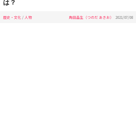
は？
歴史・文化
/
人物
角田晶生（つのだ あきお）
2021/07/08