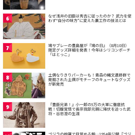
なぜ浅井の旧臣は秀吉に従ったのか？ 武力を使
6
わず“自分の味方”に変えた裏工作の技法とは
鳩サブレーの豊島屋が『鳩の日』（8月10日）
7
限定グッズ詳細を発表！今年はシリコンポーチ
「はとっこ」
土偶なりきりパーカーも！青森の縄文遺跡群で
8
発掘された土偶がモチーフのキュートなグッズ
が新発売
『豊臣兄弟！』小一郎の5万の大軍に徹底抗
9
戦！切腹覚悟で長宗我部元親に降伏を迫った武
将・谷忠澄の生涯
ゴジラの咆哮で目覚める朝…1954年公開『ゴジ