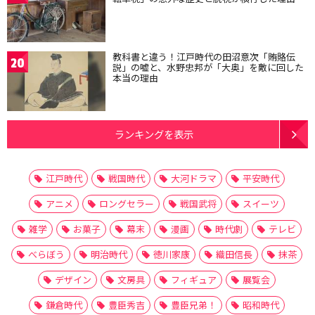
教科書と違う！江戸時代の田沼意次「賄賂伝
20
説」の嘘と、水野忠邦が「大奥」を敵に回した
本当の理由
ランキングを表示
江戸時代
戦国時代
大河ドラマ
平安時代
アニメ
ロングセラー
戦国武将
スイーツ
雑学
お菓子
幕末
漫画
時代劇
テレビ
べらぼう
明治時代
徳川家康
織田信長
抹茶
デザイン
文房具
フィギュア
展覧会
鎌倉時代
豊臣秀吉
豊臣兄弟！
昭和時代