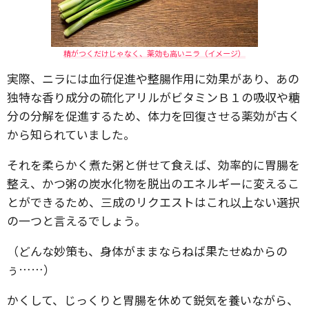
精がつくだけじゃなく、薬効も高いニラ（イメージ）
実際、ニラには血行促進や整腸作用に効果があり、あの
独特な香り成分の硫化アリルがビタミンＢ１の吸収や糖
分の分解を促進するため、体力を回復させる薬効が古く
から知られていました。
それを柔らかく煮た粥と併せて食えば、効率的に胃腸を
整え、かつ粥の炭水化物を脱出のエネルギーに変えるこ
とができるため、三成のリクエストはこれ以上ない選択
の一つと言えるでしょう。
（どんな妙策も、身体がままならねば果たせぬからの
ぅ……）
かくして、じっくりと胃腸を休めて鋭気を養いながら、