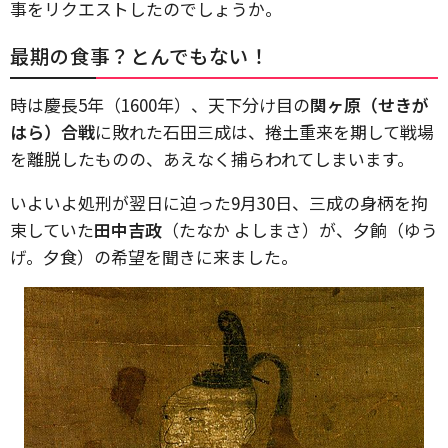
事をリクエストしたのでしょうか。
最期の食事？とんでもない！
時は慶長5年（1600年）、天下分け目の
関ヶ原（せきが
はら）合戦
に敗れた石田三成は、捲土重来を期して戦場
を離脱したものの、あえなく捕らわれてしまいます。
いよいよ処刑が翌日に迫った9月30日、三成の身柄を拘
束していた
田中吉政
（たなか よしまさ）が、夕餉（ゆう
げ。夕食）の希望を聞きに来ました。