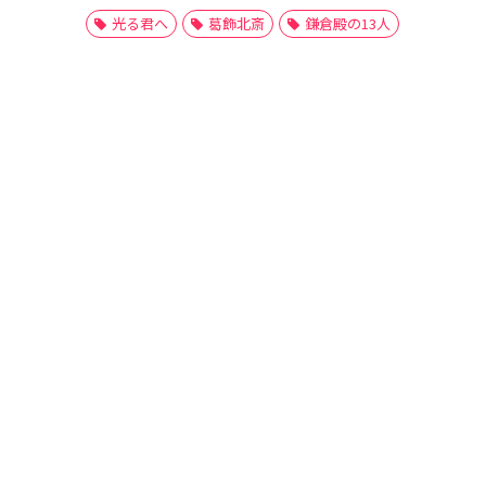
光る君へ
葛飾北斎
鎌倉殿の13人