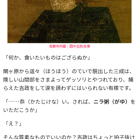
真勝寺所蔵・田中吉政肖像
「何か、食いたいものはござらぬか」
関ヶ原から這々（ほうほう）のていで脱出した三成は、
険しい山間部をさまよってゲッソリとやつれており、捕
らえた吉政をして涙を誘わずにはいられない有様です。
「……忝（かたじけな）い。されば、
ニラ粥（がゆ）
を
いただこうか」
「え？」
そんな質素なものでいいのか？吉政はちょっと拍子抜け