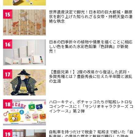
世界遺産決定で脚光！日本初の巨大都城・藤原
15
京を創り上げた知られざる女帝・持統天皇の凄
絶な執念
日本の四季折々の植物や情景を描くことに相応
16
しい色を集めた水彩色鉛筆『色辞典』が新発
売！
【豊臣兄弟！】2度の改易から復活した武将・
17
多賀秀種とは？豊臣秀長に仕えた半年間と波乱
の生涯
ハローキティ、ポチャッコたちが昭和レトロな
18
コインケースに！「サンリオキャラクターズ コ
インケース」第２弾
自転車を持つだけで税金？ 昭和まで続いた「自
19
転車税」の意外な歴史と脱税が横行した理由