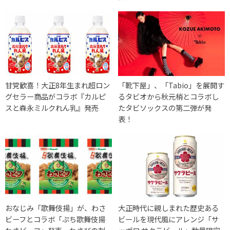
甘党歓喜！大正8年生まれ超ロン
「靴下屋」、「Tabio」を展開す
グセラー商品がコラボ『カルピ
るタビオから秋元梢とコラボし
スと森永ミルクれん乳』発売
たタビソックスの第二弾が発
表！
おなじみ「歌舞伎揚」が、わさ
大正時代に親しまれた歴史ある
ビーフとコラボ「ぷち歌舞伎揚
ビールを現代風にアレンジ「サ