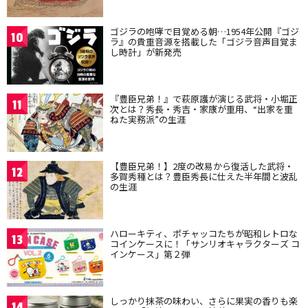
ゴジラの咆哮で目覚める朝…1954年公開『ゴジ
10
ラ』の貴重音源を搭載した「ゴジラ音声目覚ま
し時計」が新発売
『豊臣兄弟！』で萩原護が演じる武将・小堀正
11
次とは？秀長・秀吉・家康が重用、“出家を重
ねた実務派”の生涯
【豊臣兄弟！】2度の改易から復活した武将・
12
多賀秀種とは？豊臣秀長に仕えた半年間と波乱
の生涯
ハローキティ、ポチャッコたちが昭和レトロな
13
コインケースに！「サンリオキャラクターズ コ
インケース」第２弾
しっかり抹茶の味わい、さらに果実の香りも楽
14