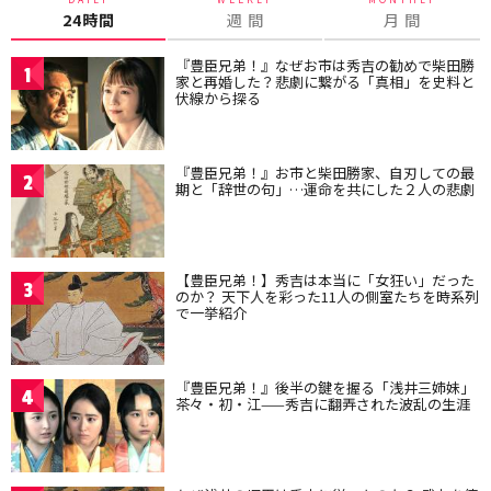
24時間
週 間
月 間
『豊臣兄弟！』なぜお市は秀吉の勧めで柴田勝
1
家と再婚した？悲劇に繋がる「真相」を史料と
伏線から探る
『豊臣兄弟！』お市と柴田勝家、自刃しての最
2
期と「辞世の句」…運命を共にした２人の悲劇
【豊臣兄弟！】秀吉は本当に「女狂い」だった
3
のか？ 天下人を彩った11人の側室たちを時系列
で一挙紹介
『豊臣兄弟！』後半の鍵を握る「浅井三姉妹」
4
茶々・初・江——秀吉に翻弄された波乱の生涯