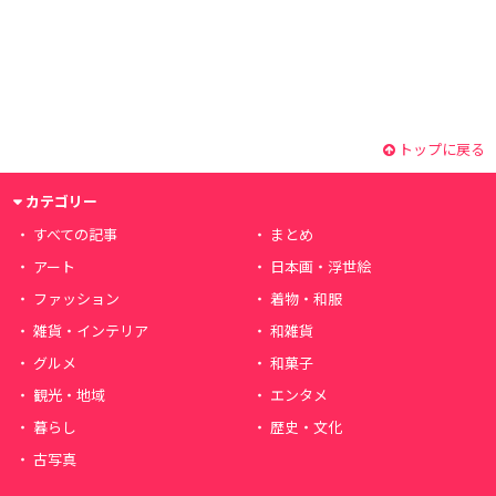
トップに戻る
カテゴリー
すべての記事
まとめ
アート
日本画・浮世絵
ファッション
着物・和服
雑貨・インテリア
和雑貨
グルメ
和菓子
観光・地域
エンタメ
暮らし
歴史・文化
古写真