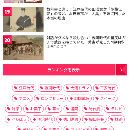
教科書と違う！江戸時代の田沼意次「賄賂伝
19
説」の嘘と、水野忠邦が「大奥」を敵に回した
本当の理由
対話がダメなら殺し合い！戦国時代の農民はガ
20
チで武器を持っていた…秀吉が発した“喧嘩停
止令”とは？
ランキングを表示
江戸時代
戦国時代
大河ドラマ
平安時代
アニメ
ロングセラー
戦国武将
スイーツ
雑学
お菓子
幕末
漫画
時代劇
テレビ
べらぼう
明治時代
徳川家康
織田信長
抹茶
デザイン
文房具
フィギュア
展覧会