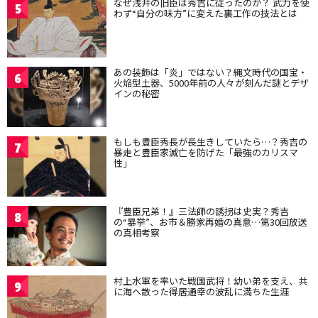
なぜ浅井の旧臣は秀吉に従ったのか？ 武力を使
5
わず“自分の味方”に変えた裏工作の技法とは
あの装飾は「炎」ではない？縄文時代の国宝・
6
火焔型土器、5000年前の人々が刻んだ謎とデザ
インの秘密
もしも豊臣秀長が長生きしていたら…？秀吉の
7
暴走と豊臣家滅亡を防げた「最強のカリスマ
性」
『豊臣兄弟！』三法師の誘拐は史実？秀吉
8
の“暴挙”、お市＆勝家再婚の真意…第30回放送
の真相考察
村上水軍を率いた戦国武将！幼い弟を支え、共
9
に海へ散った得居通幸の波乱に満ちた生涯