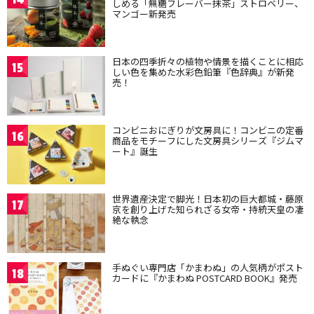
しめる「無糖フレーバー抹茶」ストロベリー、
マンゴー新発売
日本の四季折々の植物や情景を描くことに相応
15
しい色を集めた水彩色鉛筆『色辞典』が新発
売！
コンビニおにぎりが文房具に！コンビニの定番
16
商品をモチーフにした文房具シリーズ『ジムマ
ート』誕生
世界遺産決定で脚光！日本初の巨大都城・藤原
17
京を創り上げた知られざる女帝・持統天皇の凄
絶な執念
手ぬぐい専門店「かまわぬ」の人気柄がポスト
18
カードに『かまわぬ POSTCARD BOOK』発売