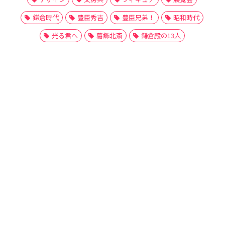
鎌倉時代
豊臣秀吉
豊臣兄弟！
昭和時代
光る君へ
葛飾北斎
鎌倉殿の13人