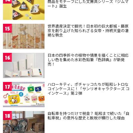
商品をモチーフにした文房具シリーズ『ジムマ
ート』誕生
世界遺産決定で脚光！日本初の巨大都城・藤原
15
京を創り上げた知られざる女帝・持統天皇の凄
絶な執念
日本の四季折々の植物や情景を描くことに相応
16
しい色を集めた水彩色鉛筆『色辞典』が新発
売！
ハローキティ、ポチャッコたちが昭和レトロな
17
コインケースに！「サンリオキャラクターズ コ
インケース」第２弾
自転車を持つだけで税金？ 昭和まで続いた「自
18
転車税」の意外な歴史と脱税が横行した理由