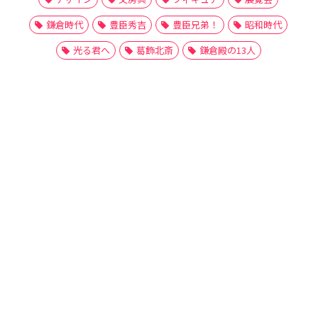
鎌倉時代
豊臣秀吉
豊臣兄弟！
昭和時代
光る君へ
葛飾北斎
鎌倉殿の13人