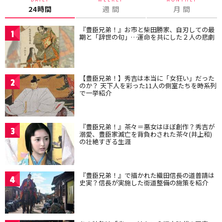
24時間
週 間
月 間
『豊臣兄弟！』お市と柴田勝家、自刃しての最
1
期と「辞世の句」…運命を共にした２人の悲劇
【豊臣兄弟！】秀吉は本当に「女狂い」だった
2
のか？ 天下人を彩った11人の側室たちを時系列
で一挙紹介
『豊臣兄弟！』茶々＝悪女はほぼ創作？秀吉が
3
溺愛、豊臣家滅亡を背負わされた茶々(井上和)
の壮絶すぎる生涯
『豊臣兄弟！』で描かれた織田信長の道普請は
4
史実？信長が実施した街道整備の施策を紹介