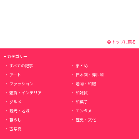
トップに戻る
カテゴリー
すべての記事
まとめ
アート
日本画・浮世絵
ファッション
着物・和服
雑貨・インテリア
和雑貨
グルメ
和菓子
観光・地域
エンタメ
暮らし
歴史・文化
古写真