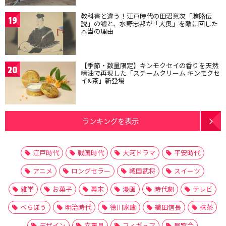
教科書と違う！江戸時代の田沼意次「賄賂伝
19
説」の嘘と、水野忠邦が「大奥」を敵に回した
本当の理由
【季節・数量限定】キンモクセイの香りを天然
20
精油で再現した「スチームクリーム キンモクセ
イ&茶」新登場
ランキングを表示
江戸時代
戦国時代
大河ドラマ
平安時代
アニメ
ロングセラー
戦国武将
スイーツ
雑学
お菓子
幕末
漫画
時代劇
テレビ
べらぼう
明治時代
徳川家康
織田信長
抹茶
デザイン
文房具
フィギュア
展覧会