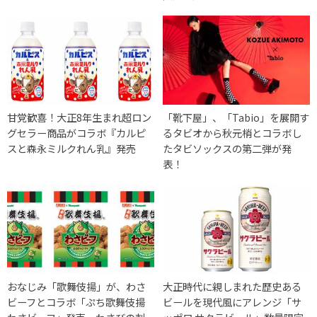
甘党歓喜！大正8年生まれ超ロン
「靴下屋」、「Tabio」を展開す
グセラー商品がコラボ『カルピ
るタビオから秋元梢とコラボし
スと森永ミルクれん乳』発売
たタビソックスの第二弾が発
表！
おなじみ「歌舞伎揚」が、わさ
大正時代に親しまれた歴史ある
ビーフとコラボ「ぷち歌舞伎揚
ビールを現代風にアレンジ「サ