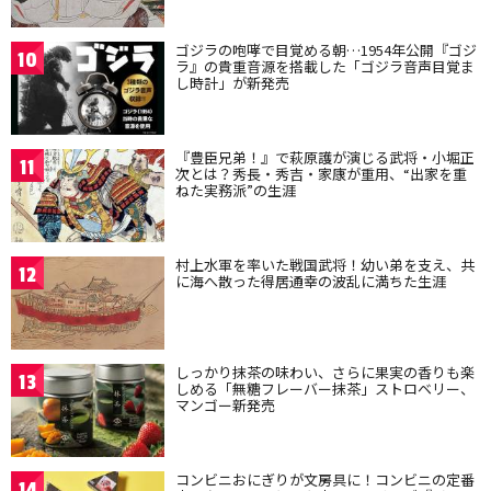
ゴジラの咆哮で目覚める朝…1954年公開『ゴジ
10
ラ』の貴重音源を搭載した「ゴジラ音声目覚ま
し時計」が新発売
『豊臣兄弟！』で萩原護が演じる武将・小堀正
11
次とは？秀長・秀吉・家康が重用、“出家を重
ねた実務派”の生涯
村上水軍を率いた戦国武将！幼い弟を支え、共
12
に海へ散った得居通幸の波乱に満ちた生涯
しっかり抹茶の味わい、さらに果実の香りも楽
13
しめる「無糖フレーバー抹茶」ストロベリー、
マンゴー新発売
コンビニおにぎりが文房具に！コンビニの定番
14