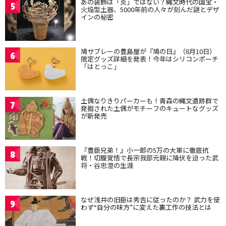
あの装飾は「炎」ではない？縄文時代の国宝・
5
火焔型土器、5000年前の人々が刻んだ謎とデザ
インの秘密
鳩サブレーの豊島屋が『鳩の日』（8月10日）
6
限定グッズ詳細を発表！今年はシリコンポーチ
「はとっこ」
土偶なりきりパーカーも！青森の縄文遺跡群で
7
発掘された土偶がモチーフのキュートなグッズ
が新発売
『豊臣兄弟！』小一郎の5万の大軍に徹底抗
8
戦！切腹覚悟で長宗我部元親に降伏を迫った武
将・谷忠澄の生涯
なぜ浅井の旧臣は秀吉に従ったのか？ 武力を使
9
わず“自分の味方”に変えた裏工作の技法とは