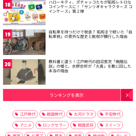
ハローキティ、ポチャッコたちが昭和レトロな
18
コインケースに！「サンリオキャラクターズ コ
インケース」第２弾
自転車を持つだけで税金？ 昭和まで続いた「自
19
転車税」の意外な歴史と脱税が横行した理由
教科書と違う！江戸時代の田沼意次「賄賂伝
20
説」の嘘と、水野忠邦が「大奥」を敵に回した
本当の理由
ランキングを表示
江戸時代
戦国時代
大河ドラマ
平安時代
アニメ
ロングセラー
戦国武将
スイーツ
雑学
お菓子
幕末
漫画
時代劇
テレビ