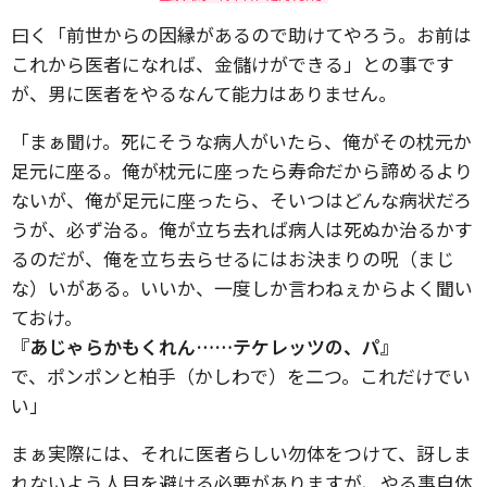
曰く「前世からの因縁があるので助けてやろう。お前は
これから医者になれば、金儲けができる」との事です
が、男に医者をやるなんて能力はありません。
「まぁ聞け。死にそうな病人がいたら、俺がその枕元か
足元に座る。俺が枕元に座ったら寿命だから諦めるより
ないが、俺が足元に座ったら、そいつはどんな病状だろ
うが、必ず治る。俺が立ち去れば病人は死ぬか治るかす
るのだが、俺を立ち去らせるにはお決まりの呪（まじ
な）いがある。いいか、一度しか言わねぇからよく聞い
ておけ。
『あじゃらかもくれん……テケレッツの、パ』
で、ポンポンと柏手（かしわで）を二つ。これだけでい
い」
まぁ実際には、それに医者らしい勿体をつけて、訝しま
れないよう人目を避ける必要がありますが、やる事自体