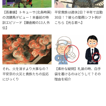
【吾妻鏡】トキューサ(北条時房)
平安貴族は週休2日？半年で出勤
の流鏑馬デビュー！本番前の特
30日！？彼らの勤務シフト例が
訓エピソード【鎌倉殿の13人 外
こちら【光る君へ】
伝】
それ、火を消すより大事なの？
【素朴な疑問】礼装の時、白手
平安京の火災と貴族たちの反応
袋を着けるのはどうして？その
にびっくり
理由を紹介