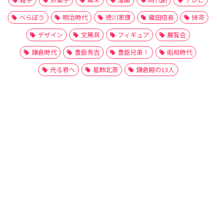
べらぼう
明治時代
徳川家康
織田信長
抹茶
デザイン
文房具
フィギュア
展覧会
鎌倉時代
豊臣秀吉
豊臣兄弟！
昭和時代
光る君へ
葛飾北斎
鎌倉殿の13人