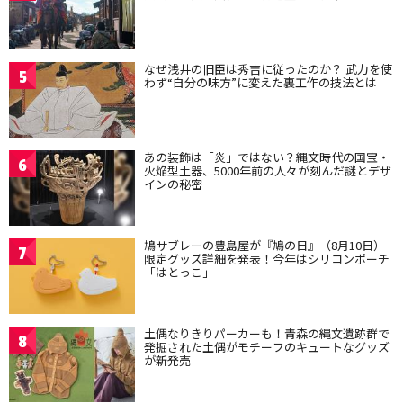
なぜ浅井の旧臣は秀吉に従ったのか？ 武力を使
5
わず“自分の味方”に変えた裏工作の技法とは
あの装飾は「炎」ではない？縄文時代の国宝・
6
火焔型土器、5000年前の人々が刻んだ謎とデザ
インの秘密
鳩サブレーの豊島屋が『鳩の日』（8月10日）
7
限定グッズ詳細を発表！今年はシリコンポーチ
「はとっこ」
土偶なりきりパーカーも！青森の縄文遺跡群で
8
発掘された土偶がモチーフのキュートなグッズ
が新発売