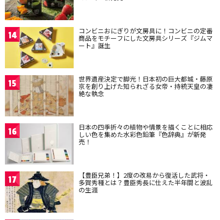
コンビニおにぎりが文房具に！コンビニの定番
14
商品をモチーフにした文房具シリーズ『ジムマ
ート』誕生
世界遺産決定で脚光！日本初の巨大都城・藤原
15
京を創り上げた知られざる女帝・持統天皇の凄
絶な執念
日本の四季折々の植物や情景を描くことに相応
16
しい色を集めた水彩色鉛筆『色辞典』が新発
売！
【豊臣兄弟！】2度の改易から復活した武将・
17
多賀秀種とは？豊臣秀長に仕えた半年間と波乱
の生涯