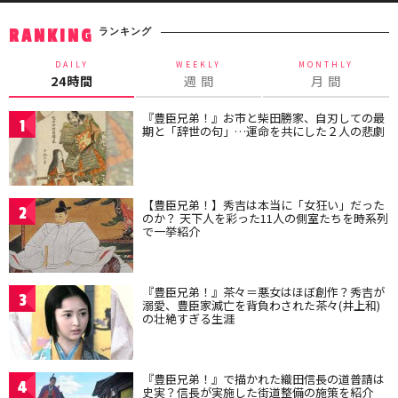
ランキング
RANKING
DAILY
WEEKLY
MONTHLY
24時間
週 間
月 間
『豊臣兄弟！』お市と柴田勝家、自刃しての最
1
期と「辞世の句」…運命を共にした２人の悲劇
【豊臣兄弟！】秀吉は本当に「女狂い」だった
2
のか？ 天下人を彩った11人の側室たちを時系列
で一挙紹介
『豊臣兄弟！』茶々＝悪女はほぼ創作？秀吉が
3
溺愛、豊臣家滅亡を背負わされた茶々(井上和)
の壮絶すぎる生涯
『豊臣兄弟！』で描かれた織田信長の道普請は
4
史実？信長が実施した街道整備の施策を紹介