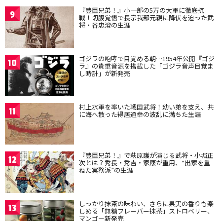
『豊臣兄弟！』小一郎の5万の大軍に徹底抗
9
戦！切腹覚悟で長宗我部元親に降伏を迫った武
将・谷忠澄の生涯
ゴジラの咆哮で目覚める朝…1954年公開『ゴジ
10
ラ』の貴重音源を搭載した「ゴジラ音声目覚ま
し時計」が新発売
村上水軍を率いた戦国武将！幼い弟を支え、共
11
に海へ散った得居通幸の波乱に満ちた生涯
『豊臣兄弟！』で萩原護が演じる武将・小堀正
12
次とは？秀長・秀吉・家康が重用、“出家を重
ねた実務派”の生涯
しっかり抹茶の味わい、さらに果実の香りも楽
13
しめる「無糖フレーバー抹茶」ストロベリー、
マンゴー新発売