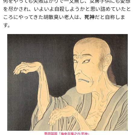
何をやっても失敗ばかりで一文無し、女房子供にも愛想
を尽かされ、いよいよ自殺しようかと思い詰めていたと
ころにやってきた胡散臭い老人は、
死神
だと自称しま
す。
豊原国周「梅幸百種之内 死神」