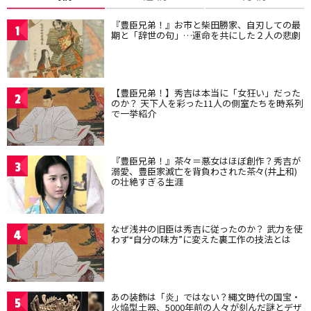
『豊臣兄弟！』お市と柴田勝家、自刃しての最
1
期と「辞世の句」…運命を共にした２人の悲劇
【豊臣兄弟！】秀吉は本当に「女狂い」だった
2
のか？ 天下人を彩った11人の側室たちを時系列
で一挙紹介
『豊臣兄弟！』茶々＝悪女はほぼ創作？秀吉が
3
溺愛、豊臣家滅亡を背負わされた茶々(井上和)
の壮絶すぎる生涯
なぜ浅井の旧臣は秀吉に従ったのか？ 武力を使
4
わず“自分の味方”に変えた裏工作の技法とは
あの装飾は「炎」ではない？縄文時代の国宝・
5
火焔型土器、5000年前の人々が刻んだ謎とデザ