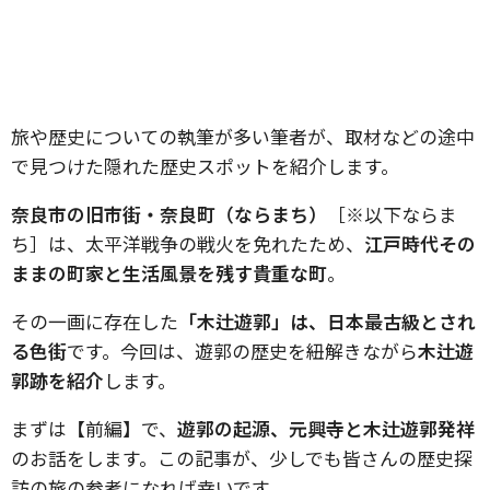
旅や歴史についての執筆が多い筆者が、取材などの途中
で見つけた隠れた歴史スポットを紹介します。
奈良市の旧市街・奈良町（ならまち）
［※以下ならま
ち］は、太平洋戦争の戦火を免れたため、
江戸時代その
ままの町家と生活風景を残す貴重な町
。
その一画に存在した
「木辻遊郭」は、日本最古級とされ
る色街
です。今回は、遊郭の歴史を紐解きながら
木辻遊
郭跡を紹介
します。
まずは【前編】で、
遊郭の起源、元興寺と木辻遊郭発祥
のお話をします。この記事が、少しでも皆さんの歴史探
訪の旅の参考になれば幸いです。