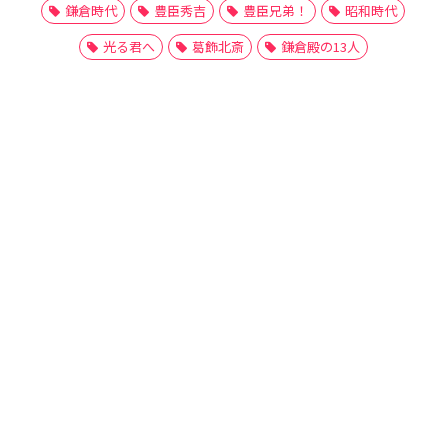
鎌倉時代
豊臣秀吉
豊臣兄弟！
昭和時代
光る君へ
葛飾北斎
鎌倉殿の13人