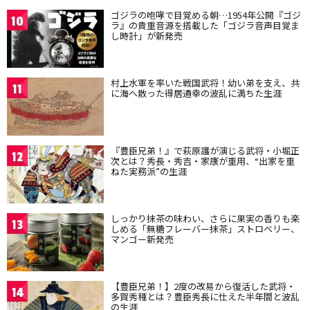
ゴジラの咆哮で目覚める朝…1954年公開『ゴジ
10
ラ』の貴重音源を搭載した「ゴジラ音声目覚ま
し時計」が新発売
村上水軍を率いた戦国武将！幼い弟を支え、共
11
に海へ散った得居通幸の波乱に満ちた生涯
『豊臣兄弟！』で萩原護が演じる武将・小堀正
12
次とは？秀長・秀吉・家康が重用、“出家を重
ねた実務派”の生涯
しっかり抹茶の味わい、さらに果実の香りも楽
13
しめる「無糖フレーバー抹茶」ストロベリー、
マンゴー新発売
【豊臣兄弟！】2度の改易から復活した武将・
14
多賀秀種とは？豊臣秀長に仕えた半年間と波乱
の生涯