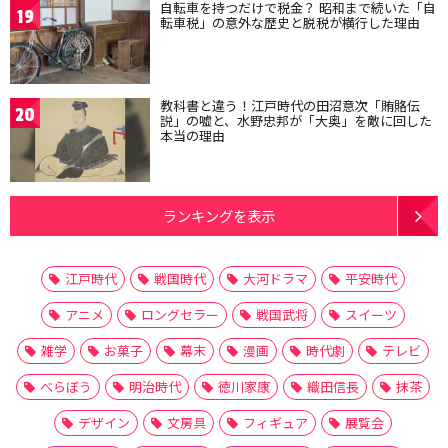
自転車を持つだけで税金？ 昭和まで続いた「自
19
転車税」の意外な歴史と脱税が横行した理由
教科書と違う！江戸時代の田沼意次「賄賂伝
20
説」の嘘と、水野忠邦が「大奥」を敵に回した
本当の理由
ランキングを表示
江戸時代
戦国時代
大河ドラマ
平安時代
アニメ
ロングセラー
戦国武将
スイーツ
雑学
お菓子
幕末
漫画
時代劇
テレビ
べらぼう
明治時代
徳川家康
織田信長
抹茶
デザイン
文房具
フィギュア
展覧会