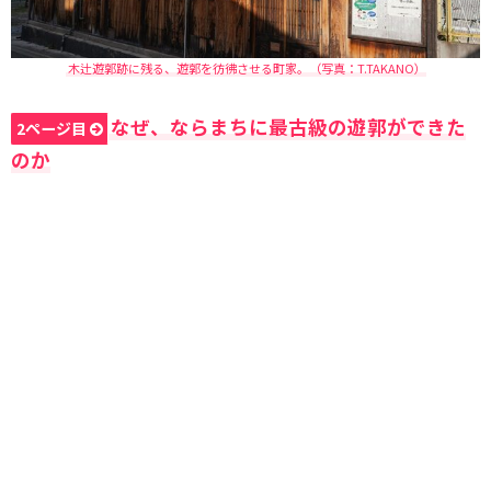
木辻遊郭跡に残る、遊郭を彷彿させる町家。（写真：T.TAKANO）
なぜ、ならまちに最古級の遊郭ができた
2ページ目
のか