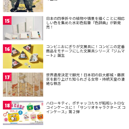
日本の四季折々の植物や情景を描くことに相応
15
しい色を集めた水彩色鉛筆『色辞典』が新発
売！
コンビニおにぎりが文房具に！コンビニの定番
16
商品をモチーフにした文房具シリーズ『ジムマ
ート』誕生
世界遺産決定で脚光！日本初の巨大都城・藤原
17
京を創り上げた知られざる女帝・持統天皇の凄
絶な執念
ハローキティ、ポチャッコたちが昭和レトロな
18
コインケースに！「サンリオキャラクターズ コ
インケース」第２弾