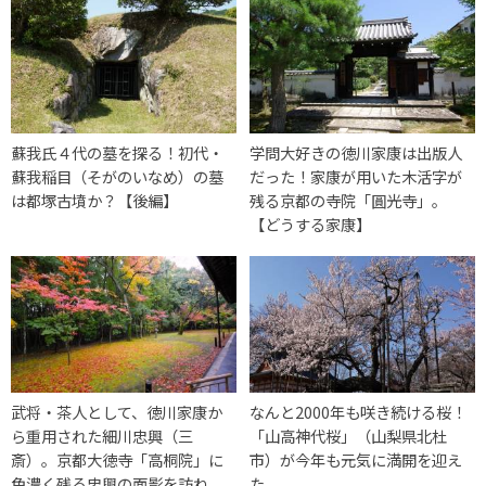
蘇我氏４代の墓を探る！初代・
学問大好きの徳川家康は出版人
蘇我稲目（そがのいなめ）の墓
だった！家康が用いた木活字が
は都塚古墳か？【後編】
残る京都の寺院「圓光寺」。
【どうする家康】
武将・茶人として、徳川家康か
なんと2000年も咲き続ける桜！
ら重用された細川忠興（三
「山高神代桜」（山梨県北杜
斎）。京都大徳寺「高桐院」に
市）が今年も元気に満開を迎え
色濃く残る忠興の面影を訪ね
た