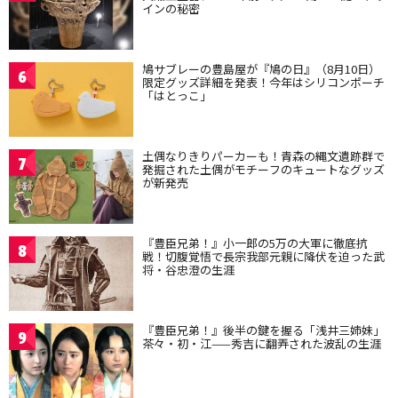
インの秘密
鳩サブレーの豊島屋が『鳩の日』（8月10日）
6
限定グッズ詳細を発表！今年はシリコンポーチ
「はとっこ」
土偶なりきりパーカーも！青森の縄文遺跡群で
7
発掘された土偶がモチーフのキュートなグッズ
が新発売
『豊臣兄弟！』小一郎の5万の大軍に徹底抗
8
戦！切腹覚悟で長宗我部元親に降伏を迫った武
将・谷忠澄の生涯
『豊臣兄弟！』後半の鍵を握る「浅井三姉妹」
9
茶々・初・江——秀吉に翻弄された波乱の生涯