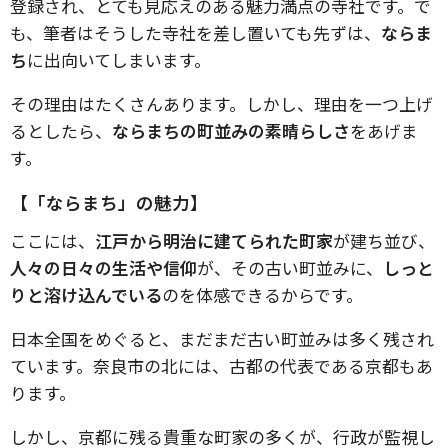
登録され、とても見応えのある魅力満点の寺社です。で
も、筆者はそうした寺社を差し置いても先ずは、
ならま
ち
に出向いてしまいます。
その理由はたくさんあります。しかし、理由を一つ上げ
るとしたら、
ならまちの町並みの素晴らしさ
をあげま
す。
【「ならまち」の魅力】
ここには、
江戸から明治に建てられた町家
が建ち並び、
人々の日々の生活や信仰
が、その古い町並みに、
しっと
りと溶け込んでいる
のを体感できるからです。
日本全国をめぐると、まだまだ古い町並みは多く残され
ています。奈良市の北には、古都の代表である京都もあ
ります。
しかし、京都に残る貴重な町家の多くが、行政が監視し