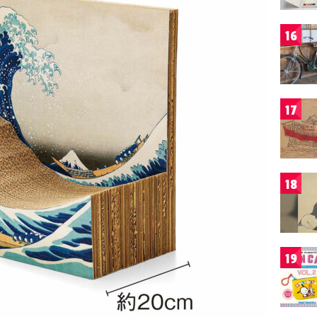
16
17
18
19