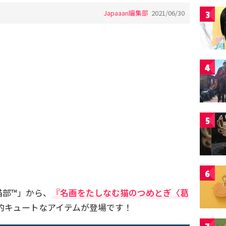
Japaaan編集部
2021/06/30
3
4
5
6
猫部™」から、
『名画をたしなむ猫のつめとぎ〈葛
的キュートなアイテムが登場です！