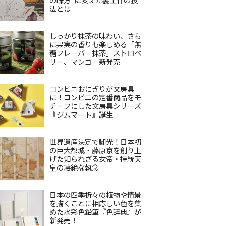
法とは
しっかり抹茶の味わい、さら
に果実の香りも楽しめる「無
糖フレーバー抹茶」ストロベ
リー、マンゴー新発売
コンビニおにぎりが文房具
に！コンビニの定番商品をモ
チーフにした文房具シリーズ
『ジムマート』誕生
世界遺産決定で脚光！日本初
の巨大都城・藤原京を創り上
げた知られざる女帝・持統天
皇の凄絶な執念
日本の四季折々の植物や情景
を描くことに相応しい色を集
めた水彩色鉛筆『色辞典』が
新発売！