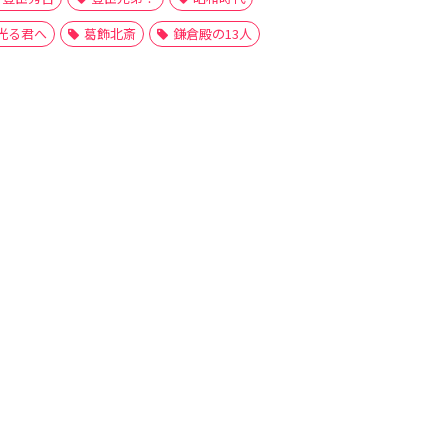
光る君へ
葛飾北斎
鎌倉殿の13人