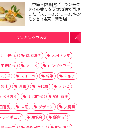
【季節・数量限定】キンモク
セイの香りを天然精油で再現
した「スチームクリーム キン
モクセイ&茶」新登場
ランキングを表示
江戸時代
戦国時代
大河ドラマ
平安時代
アニメ
ロングセラー
国武将
スイーツ
雑学
お菓子
幕末
漫画
時代劇
テレビ
べらぼう
明治時代
徳川家康
田信長
抹茶
デザイン
文房具
フィギュア
展覧会
鎌倉時代
豊臣秀吉
豊臣兄弟！
昭和時代