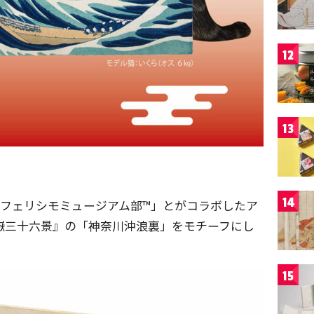
12
13
14
「フェリシモミュージアム部™」とがコラボしたア
嶽三十六景』の「神奈川沖浪裏」をモチーフにし
15