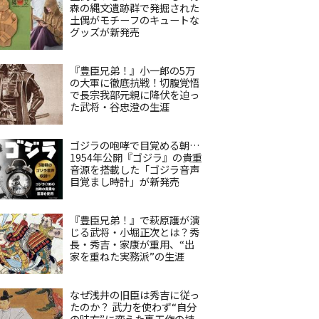
森の縄文遺跡群で発掘された
土偶がモチーフのキュートな
グッズが新発売
『豊臣兄弟！』小一郎の5万
の大軍に徹底抗戦！切腹覚悟
で長宗我部元親に降伏を迫っ
た武将・谷忠澄の生涯
ゴジラの咆哮で目覚める朝…
1954年公開『ゴジラ』の貴重
音源を搭載した「ゴジラ音声
目覚まし時計」が新発売
『豊臣兄弟！』で萩原護が演
じる武将・小堀正次とは？秀
長・秀吉・家康が重用、“出
家を重ねた実務派”の生涯
なぜ浅井の旧臣は秀吉に従っ
たのか？ 武力を使わず“自分
の味方”に変えた裏工作の技