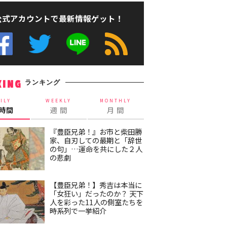
公式アカウントで最新情報ゲット！
ランキング
KING
ILY
WEEKLY
MONTHLY
4時間
週 間
月 間
『豊臣兄弟！』お市と柴田勝
家、自刃しての最期と「辞世
の句」…運命を共にした２人
の悲劇
【豊臣兄弟！】秀吉は本当に
「女狂い」だったのか？ 天下
人を彩った11人の側室たちを
時系列で一挙紹介