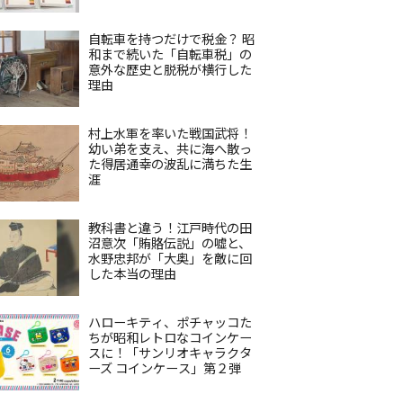
自転車を持つだけで税金？ 昭
和まで続いた「自転車税」の
意外な歴史と脱税が横行した
理由
村上水軍を率いた戦国武将！
幼い弟を支え、共に海へ散っ
た得居通幸の波乱に満ちた生
涯
教科書と違う！江戸時代の田
沼意次「賄賂伝説」の嘘と、
水野忠邦が「大奥」を敵に回
した本当の理由
ハローキティ、ポチャッコた
ちが昭和レトロなコインケー
スに！「サンリオキャラクタ
ーズ コインケース」第２弾