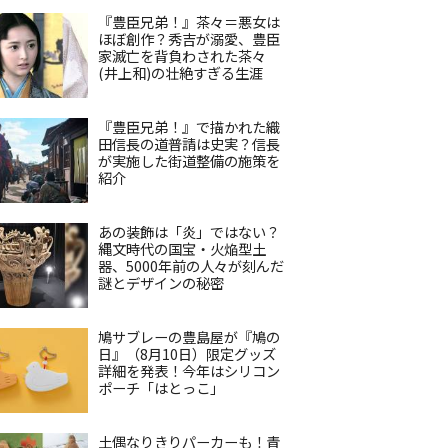
『豊臣兄弟！』茶々＝悪女は
ほぼ創作？秀吉が溺愛、豊臣
家滅亡を背負わされた茶々
(井上和)の壮絶すぎる生涯
『豊臣兄弟！』で描かれた織
田信長の道普請は史実？信長
が実施した街道整備の施策を
紹介
あの装飾は「炎」ではない？
縄文時代の国宝・火焔型土
器、5000年前の人々が刻んだ
謎とデザインの秘密
鳩サブレーの豊島屋が『鳩の
日』（8月10日）限定グッズ
詳細を発表！今年はシリコン
ポーチ「はとっこ」
土偶なりきりパーカーも！青