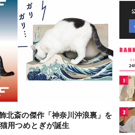
RAN
DA
2
1
2
飾北斎の傑作「神奈川沖浪裏」を
猫用つめとぎが誕生