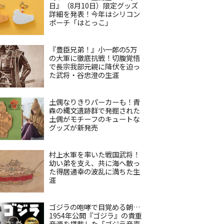
日』（8月10日）限定グッズ
詳細を発表！今年はシリコン
ポーチ「はとっこ」
『豊臣兄弟！』小一郎の5万
の大軍に徹底抗戦！切腹覚悟
で長宗我部元親に降伏を迫っ
た武将・谷忠澄の生涯
土偶なりきりパーカーも！青
森の縄文遺跡群で発掘された
土偶がモチーフのキュートな
グッズが新発売
村上水軍を率いた戦国武将！
幼い弟を支え、共に海へ散っ
た得居通幸の波乱に満ちた生
涯
ゴジラの咆哮で目覚める朝…
1954年公開『ゴジラ』の貴重
音源を搭載した「ゴジラ音声