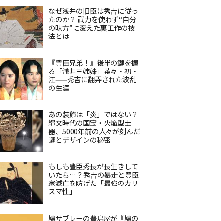
なぜ浅井の旧臣は秀吉に従っ
たのか？ 武力を使わず“自分
の味方”に変えた裏工作の技
法とは
『豊臣兄弟！』後半の鍵を握
る「浅井三姉妹」茶々・初・
江——秀吉に翻弄された波乱
の生涯
あの装飾は「炎」ではない？
縄文時代の国宝・火焔型土
器、5000年前の人々が刻んだ
謎とデザインの秘密
もしも豊臣秀長が長生きして
いたら…？秀吉の暴走と豊臣
家滅亡を防げた「最強のカリ
スマ性」
鳩サブレーの豊島屋が『鳩の