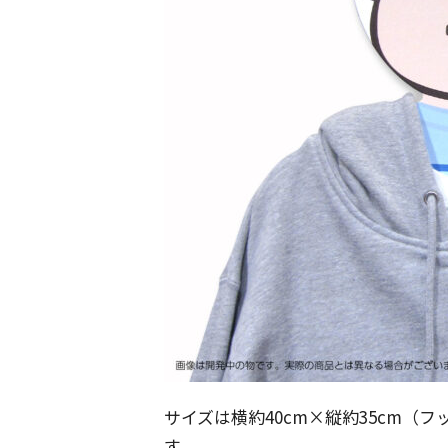
サイズは横約40cm×縦約35cm（
す。