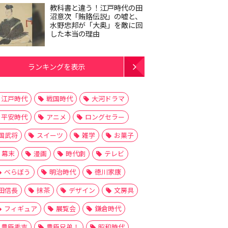
教科書と違う！江戸時代の田
沼意次「賄賂伝説」の嘘と、
水野忠邦が「大奥」を敵に回
した本当の理由
ランキングを表示
江戸時代
戦国時代
大河ドラマ
平安時代
アニメ
ロングセラー
国武将
スイーツ
雑学
お菓子
幕末
漫画
時代劇
テレビ
べらぼう
明治時代
徳川家康
田信長
抹茶
デザイン
文房具
フィギュア
展覧会
鎌倉時代
豊臣秀吉
豊臣兄弟！
昭和時代