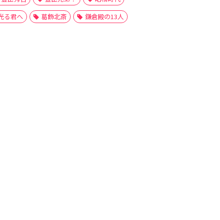
光る君へ
葛飾北斎
鎌倉殿の13人