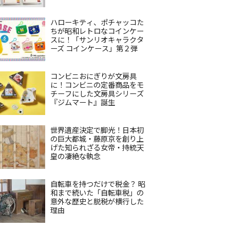
ハローキティ、ポチャッコた
ちが昭和レトロなコインケー
スに！「サンリオキャラクタ
ーズ コインケース」第２弾
コンビニおにぎりが文房具
に！コンビニの定番商品をモ
チーフにした文房具シリーズ
『ジムマート』誕生
世界遺産決定で脚光！日本初
の巨大都城・藤原京を創り上
げた知られざる女帝・持統天
皇の凄絶な執念
自転車を持つだけで税金？ 昭
和まで続いた「自転車税」の
意外な歴史と脱税が横行した
理由