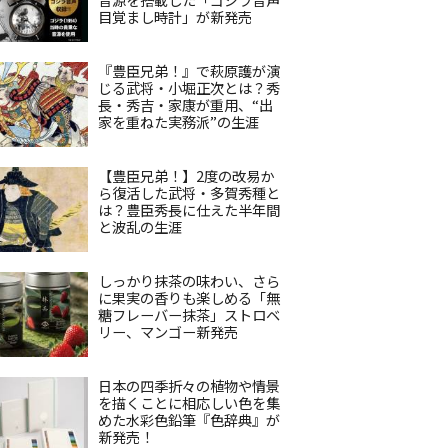
目覚まし時計」が新発売
『豊臣兄弟！』で萩原護が演
じる武将・小堀正次とは？秀
長・秀吉・家康が重用、“出
家を重ねた実務派”の生涯
【豊臣兄弟！】2度の改易か
ら復活した武将・多賀秀種と
は？豊臣秀長に仕えた半年間
と波乱の生涯
しっかり抹茶の味わい、さら
に果実の香りも楽しめる「無
糖フレーバー抹茶」ストロベ
リー、マンゴー新発売
日本の四季折々の植物や情景
を描くことに相応しい色を集
めた水彩色鉛筆『色辞典』が
新発売！