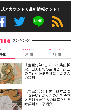
公式アカウントで最新情報ゲット！
ランキング
KING
ILY
WEEKLY
MONTHLY
4時間
週 間
月 間
『豊臣兄弟！』お市と柴田勝
家、自刃しての最期と「辞世
の句」…運命を共にした２人
の悲劇
【豊臣兄弟！】秀吉は本当に
「女狂い」だったのか？ 天下
人を彩った11人の側室たちを
時系列で一挙紹介