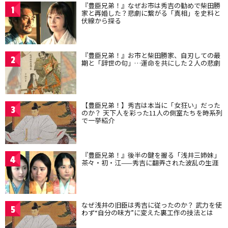
『豊臣兄弟！』なぜお市は秀吉の勧めで柴田勝
1
家と再婚した？悲劇に繋がる「真相」を史料と
伏線から探る
『豊臣兄弟！』お市と柴田勝家、自刃しての最
2
期と「辞世の句」…運命を共にした２人の悲劇
【豊臣兄弟！】秀吉は本当に「女狂い」だった
3
のか？ 天下人を彩った11人の側室たちを時系列
で一挙紹介
『豊臣兄弟！』後半の鍵を握る「浅井三姉妹」
4
茶々・初・江——秀吉に翻弄された波乱の生涯
なぜ浅井の旧臣は秀吉に従ったのか？ 武力を使
5
わず“自分の味方”に変えた裏工作の技法とは