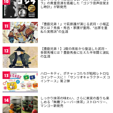
10
ラ』の貴重音源を搭載した「ゴジラ音声目覚ま
し時計」が新発売
『豊臣兄弟！』で萩原護が演じる武将・小堀正
11
次とは？秀長・秀吉・家康が重用、“出家を重
ねた実務派”の生涯
【豊臣兄弟！】2度の改易から復活した武将・
12
多賀秀種とは？豊臣秀長に仕えた半年間と波乱
の生涯
ハローキティ、ポチャッコたちが昭和レトロな
13
コインケースに！「サンリオキャラクターズ コ
インケース」第２弾
しっかり抹茶の味わい、さらに果実の香りも楽
14
しめる「無糖フレーバー抹茶」ストロベリー、
マンゴー新発売