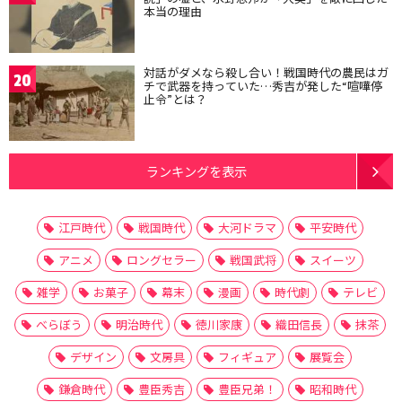
本当の理由
対話がダメなら殺し合い！戦国時代の農民はガ
20
チで武器を持っていた…秀吉が発した“喧嘩停
止令”とは？
ランキングを表示
江戸時代
戦国時代
大河ドラマ
平安時代
アニメ
ロングセラー
戦国武将
スイーツ
雑学
お菓子
幕末
漫画
時代劇
テレビ
べらぼう
明治時代
徳川家康
織田信長
抹茶
デザイン
文房具
フィギュア
展覧会
鎌倉時代
豊臣秀吉
豊臣兄弟！
昭和時代