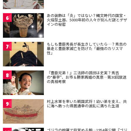
あの装飾は「炎」ではない？縄文時代の国宝・
6
火焔型土器、5000年前の人々が刻んだ謎とデザ
インの秘密
もしも豊臣秀長が長生きしていたら…？秀吉の
7
暴走と豊臣家滅亡を防げた「最強のカリスマ
性」
『豊臣兄弟！』三法師の誘拐は史実？秀吉
8
の“暴挙”、お市＆勝家再婚の真意…第30回放送
の真相考察
村上水軍を率いた戦国武将！幼い弟を支え、共
9
に海へ散った得居通幸の波乱に満ちた生涯
ゴジラの咆哮で目覚める朝…1954年公開『ゴジ