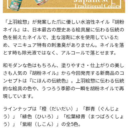
「上羽絵惣」が発案した爪に優しい水溶性ネイル『胡粉
ネイル』は、日本最古の歴史ある絵具屋に伝わる伝統の
色を揃えたネイルで、主な溶剤に水を使用しているた
め、マニキュア特有の刺激臭がありません。ネイルを落
とす時も除光液ではなく、アルコールで落とせます。
和モダンな色はもちろん、塗りやすさ・仕上がりの美し
さも人気の『胡粉ネイル』から今回発売する新商品のコ
ンセプトは『にほんの伝統色』。上羽絵惣に伝わる伝統
的な絵具の色や、うつろう季節の一瞬を胡粉ネイルで再
現しています。
ラインナップは「橙（だいだい）」「群青（ぐんじょ
う）」「緋色（ひいろ）」「松葉緑青（まつばろくしょ
う）」「紫紺（しこん）」の全5色。