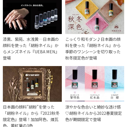
漆黒、紫苑、水浅黄…日本画の
こっくり和モダン♪日本画の顔
顔料を使った「胡粉ネイル」か
料を使った『胡粉ネイル』から
らメンズネイル『UEBA MEN』
季節のワンシーンを切り取った
登場
秋冬限定色が登場
日本画の顔料”胡粉”を使った
涼やかな色合いと絶妙な透け感
「胡粉ネイル」から『2023秋冬
♡胡粉ネイルから2022春夏限定
限定色』登場！加加阿色、煉瓦
色が期間限定で登場
色、黄紅葉の3色