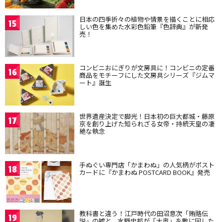
日本の四季折々の植物や情景を描くことに相応
15
しい色を集めた水彩色鉛筆『色辞典』が新発
売！
コンビニおにぎりが文房具に！コンビニの定番
16
商品をモチーフにした文房具シリーズ『ジムマ
ート』誕生
世界遺産決定で脚光！日本初の巨大都城・藤原
17
京を創り上げた知られざる女帝・持統天皇の凄
絶な執念
手ぬぐい専門店「かまわぬ」の人気柄がポスト
18
カードに『かまわぬ POSTCARD BOOK』発売
教科書と違う！江戸時代の田沼意次「賄賂伝
19
説」の嘘と、水野忠邦が「大奥」を敵に回した