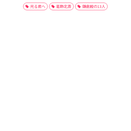
光る君へ
葛飾北斎
鎌倉殿の13人