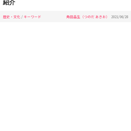
紹介
歴史・文化
/
キーワード
角田晶生（つのだ あきお）
2021/06/28