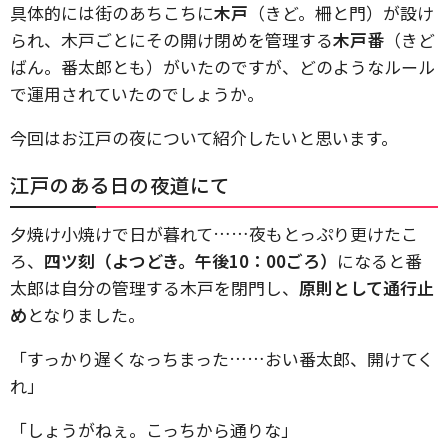
具体的には街のあちこちに
木戸
（きど。柵と門）が設け
られ、木戸ごとにその開け閉めを管理する
木戸番
（きど
ばん。番太郎とも）がいたのですが、どのようなルール
で運用されていたのでしょうか。
今回はお江戸の夜について紹介したいと思います。
江戸のある日の夜道にて
夕焼け小焼けで日が暮れて……夜もとっぷり更けたこ
ろ、
四ツ刻（よつどき。午後10：00ごろ）
になると番
太郎は自分の管理する木戸を閉門し、
原則として通行止
め
となりました。
「すっかり遅くなっちまった……おい番太郎、開けてく
れ」
「しょうがねぇ。こっちから通りな」