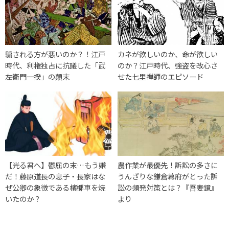
騙される方が悪いのか？！江戸
カネが欲しいのか、命が欲しい
時代、利権独占に抗議した「武
のか？江戸時代、強盗を改心さ
左衛門一揆」の顛末
せた七里禅師のエピソード
【光る君へ】鬱屈の末…もう嫌
農作業が最優先！訴訟の多さに
だ！藤原道長の息子・長家はな
うんざりな鎌倉幕府がとった訴
ぜ公卿の象徴である檳榔車を焼
訟の頻発対策とは？『吾妻鏡』
いたのか？
より