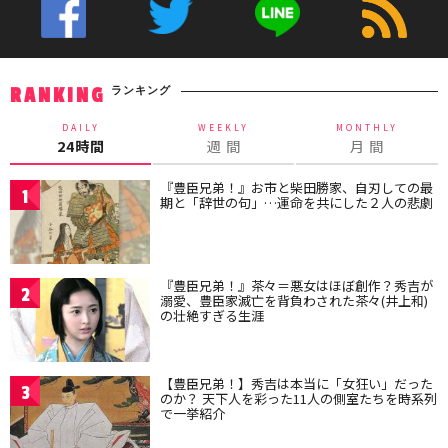
ランキング
RANKING
DAILY
WEEKLY
MONTHLY
24時間
週 間
月 間
『豊臣兄弟！』お市と柴田勝家、自刃しての最
1
期と「辞世の句」…運命を共にした２人の悲劇
『豊臣兄弟！』茶々＝悪女はほぼ創作？秀吉が
2
溺愛、豊臣家滅亡を背負わされた茶々(井上和)
の壮絶すぎる生涯
【豊臣兄弟！】秀吉は本当に「女狂い」だった
3
のか？ 天下人を彩った11人の側室たちを時系列
で一挙紹介