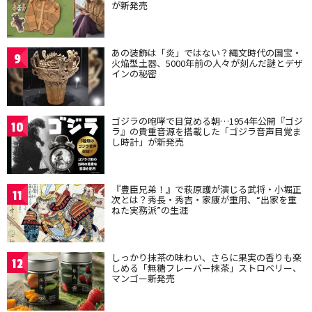
が新発売
あの装飾は「炎」ではない？縄文時代の国宝・
9
火焔型土器、5000年前の人々が刻んだ謎とデザ
インの秘密
ゴジラの咆哮で目覚める朝…1954年公開『ゴジ
10
ラ』の貴重音源を搭載した「ゴジラ音声目覚ま
し時計」が新発売
『豊臣兄弟！』で萩原護が演じる武将・小堀正
11
次とは？秀長・秀吉・家康が重用、“出家を重
ねた実務派”の生涯
しっかり抹茶の味わい、さらに果実の香りも楽
12
しめる「無糖フレーバー抹茶」ストロベリー、
マンゴー新発売