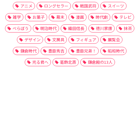
アニメ
ロングセラー
戦国武将
スイーツ
雑学
お菓子
幕末
漫画
時代劇
テレビ
べらぼう
明治時代
織田信長
徳川家康
抹茶
デザイン
文房具
フィギュア
展覧会
鎌倉時代
豊臣秀吉
豊臣兄弟！
昭和時代
光る君へ
葛飾北斎
鎌倉殿の13人