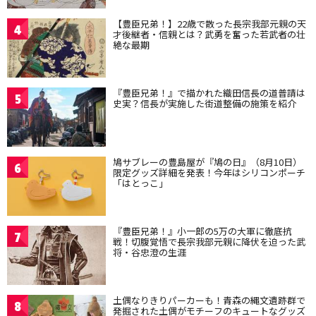
【豊臣兄弟！】22歳で散った長宗我部元親の天
4
才後継者・信親とは？武勇を奮った若武者の壮
絶な最期
『豊臣兄弟！』で描かれた織田信長の道普請は
5
史実？信長が実施した街道整備の施策を紹介
鳩サブレーの豊島屋が『鳩の日』（8月10日）
6
限定グッズ詳細を発表！今年はシリコンポーチ
「はとっこ」
『豊臣兄弟！』小一郎の5万の大軍に徹底抗
7
戦！切腹覚悟で長宗我部元親に降伏を迫った武
将・谷忠澄の生涯
土偶なりきりパーカーも！青森の縄文遺跡群で
8
発掘された土偶がモチーフのキュートなグッズ