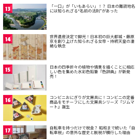
「一口」が「いもあらい」！？ 日本の難読地名
13
には知られざる“名前の法則”があった
世界遺産決定で脚光！日本初の巨大都城・藤原
14
京を創り上げた知られざる女帝・持統天皇の凄
絶な執念
日本の四季折々の植物や情景を描くことに相応
15
しい色を集めた水彩色鉛筆『色辞典』が新発
売！
コンビニおにぎりが文房具に！コンビニの定番
16
商品をモチーフにした文房具シリーズ『ジムマ
ート』誕生
自転車を持つだけで税金？ 昭和まで続いた「自
17
転車税」の意外な歴史と脱税が横行した理由