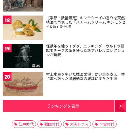
【季節・数量限定】キンモクセイの香りを天然
18
精油で再現した「スチームクリーム キンモクセ
イ&茶」新登場
怪獣革を纏う！ダダ、エレキング…ウルトラ怪
19
獣モチーフの革を使った新アパレルコレクショ
ンが発表
村上水軍を率いた戦国武将！幼い弟を支え、共
20
に海へ散った得居通幸の波乱に満ちた生涯
ランキングを表示
江戸時代
戦国時代
大河ドラマ
平安時代