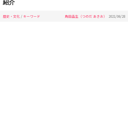
紹介
歴史・文化
/
キーワード
角田晶生（つのだ あきお）
2021/06/28