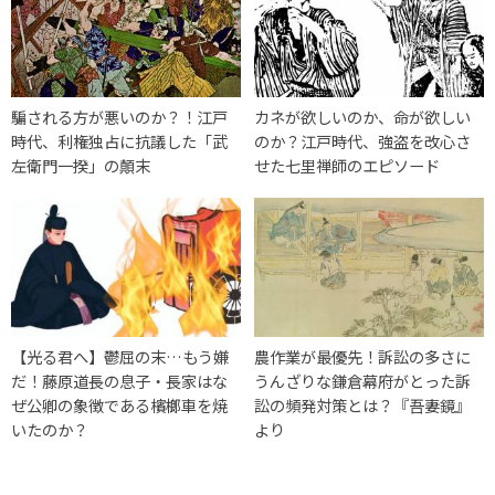
騙される方が悪いのか？！江戸
カネが欲しいのか、命が欲しい
時代、利権独占に抗議した「武
のか？江戸時代、強盗を改心さ
左衛門一揆」の顛末
せた七里禅師のエピソード
【光る君へ】鬱屈の末…もう嫌
農作業が最優先！訴訟の多さに
だ！藤原道長の息子・長家はな
うんざりな鎌倉幕府がとった訴
ぜ公卿の象徴である檳榔車を焼
訟の頻発対策とは？『吾妻鏡』
いたのか？
より