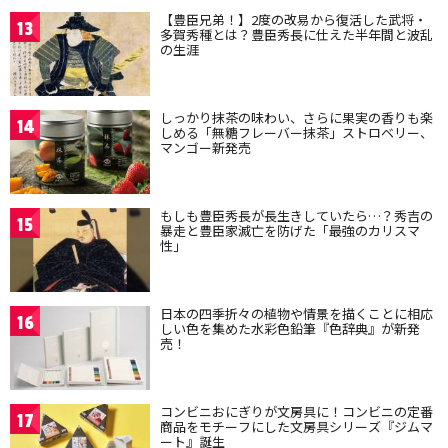
【豊臣兄弟！】2度の改易から復活した武将・
13
多賀秀種とは？豊臣秀長に仕えた半年間と波乱
の生涯
しっかり抹茶の味わい、さらに果実の香りも楽
14
しめる「無糖フレーバー抹茶」ストロベリー、
マンゴー新発売
もしも豊臣秀長が長生きしていたら…？秀吉の
15
暴走と豊臣家滅亡を防げた「最強のカリスマ
性」
日本の四季折々の植物や情景を描くことに相応
16
しい色を集めた水彩色鉛筆『色辞典』が新発
売！
コンビニおにぎりが文房具に！コンビニの定番
17
商品をモチーフにした文房具シリーズ『ジムマ
ート』誕生