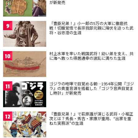
が新発売
『豊臣兄弟！』小一郎の5万の大軍に徹底抗
9
戦！切腹覚悟で長宗我部元親に降伏を迫った武
将・谷忠澄の生涯
村上水軍を率いた戦国武将！幼い弟を支え、共
10
に海へ散った得居通幸の波乱に満ちた生涯
ゴジラの咆哮で目覚める朝…1954年公開『ゴジ
11
ラ』の貴重音源を搭載した「ゴジラ音声目覚ま
し時計」が新発売
『豊臣兄弟！』で萩原護が演じる武将・小堀正
12
次とは？秀長・秀吉・家康が重用、“出家を重
ねた実務派”の生涯