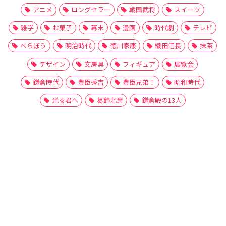
アニメ
ロングセラー
戦国武将
スイーツ
雑学
お菓子
幕末
漫画
時代劇
テレビ
べらぼう
明治時代
徳川家康
織田信長
抹茶
デザイン
文房具
フィギュア
展覧会
鎌倉時代
豊臣秀吉
豊臣兄弟！
昭和時代
光る君へ
葛飾北斎
鎌倉殿の13人