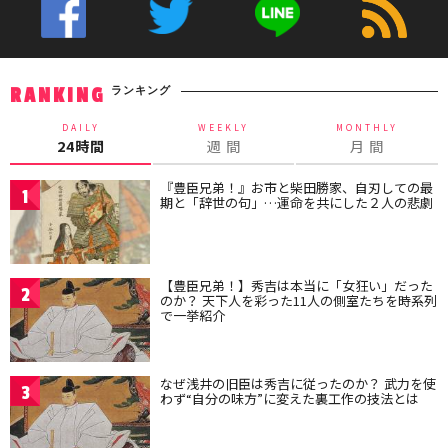
ランキング
RANKING
DAILY
WEEKLY
MONTHLY
24時間
週 間
月 間
『豊臣兄弟！』お市と柴田勝家、自刃しての最
1
期と「辞世の句」…運命を共にした２人の悲劇
【豊臣兄弟！】秀吉は本当に「女狂い」だった
2
のか？ 天下人を彩った11人の側室たちを時系列
で一挙紹介
なぜ浅井の旧臣は秀吉に従ったのか？ 武力を使
3
わず“自分の味方”に変えた裏工作の技法とは