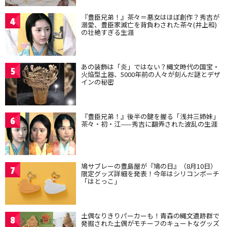
『豊臣兄弟！』茶々＝悪女はほぼ創作？秀吉が
4
溺愛、豊臣家滅亡を背負わされた茶々(井上和)
の壮絶すぎる生涯
あの装飾は「炎」ではない？縄文時代の国宝・
5
火焔型土器、5000年前の人々が刻んだ謎とデザ
インの秘密
『豊臣兄弟！』後半の鍵を握る「浅井三姉妹」
6
茶々・初・江——秀吉に翻弄された波乱の生涯
鳩サブレーの豊島屋が『鳩の日』（8月10日）
7
限定グッズ詳細を発表！今年はシリコンポーチ
「はとっこ」
土偶なりきりパーカーも！青森の縄文遺跡群で
8
発掘された土偶がモチーフのキュートなグッズ