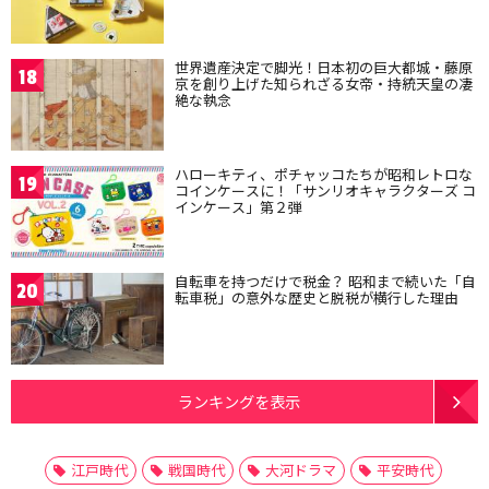
世界遺産決定で脚光！日本初の巨大都城・藤原
18
京を創り上げた知られざる女帝・持統天皇の凄
絶な執念
ハローキティ、ポチャッコたちが昭和レトロな
19
コインケースに！「サンリオキャラクターズ コ
インケース」第２弾
自転車を持つだけで税金？ 昭和まで続いた「自
20
転車税」の意外な歴史と脱税が横行した理由
ランキングを表示
江戸時代
戦国時代
大河ドラマ
平安時代