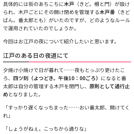
具体的には街のあちこちに
木戸
（きど。柵と門）が設け
られ、木戸ごとにその開け閉めを管理する
木戸番
（きど
ばん。番太郎とも）がいたのですが、どのようなルール
で運用されていたのでしょうか。
今回はお江戸の夜について紹介したいと思います。
江戸のある日の夜道にて
夕焼け小焼けで日が暮れて……夜もとっぷり更けたこ
ろ、
四ツ刻（よつどき。午後10：00ごろ）
になると番
太郎は自分の管理する木戸を閉門し、
原則として通行止
め
となりました。
「すっかり遅くなっちまった……おい番太郎、開けてく
れ」
「しょうがねぇ。こっちから通りな」