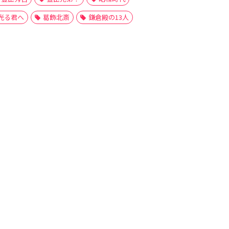
光る君へ
葛飾北斎
鎌倉殿の13人