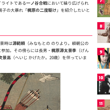
7
イライトである
一ノ谷合戦
において繰り広げられ
親子の大暴れ「
梶原の二度駆け
」を紹介したいと
8
原景時は
源範頼
（みなもとの のりより。頼朝公の
に参加。その傍らには長男・
梶原源太景季
（げん
9
次景高
（へいじ かげたか。20歳）を伴っていま
10
11