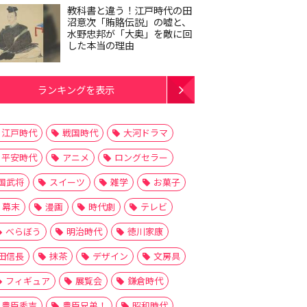
教科書と違う！江戸時代の田
沼意次「賄賂伝説」の嘘と、
水野忠邦が「大奥」を敵に回
した本当の理由
ランキングを表示
江戸時代
戦国時代
大河ドラマ
平安時代
アニメ
ロングセラー
国武将
スイーツ
雑学
お菓子
幕末
漫画
時代劇
テレビ
べらぼう
明治時代
徳川家康
田信長
抹茶
デザイン
文房具
フィギュア
展覧会
鎌倉時代
豊臣秀吉
豊臣兄弟！
昭和時代