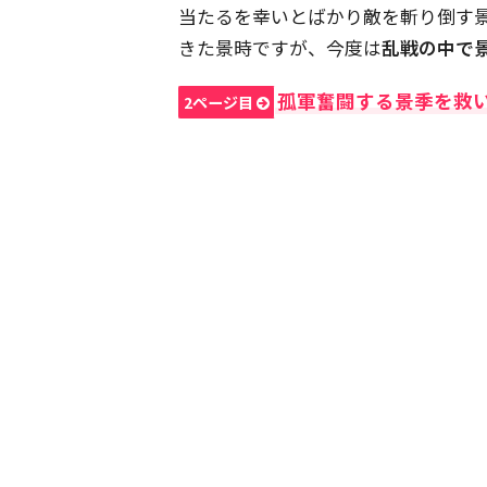
当たるを幸いとばかり敵を斬り倒す
きた景時ですが、今度は
乱戦の中で
孤軍奮闘する景季を救
2ページ目