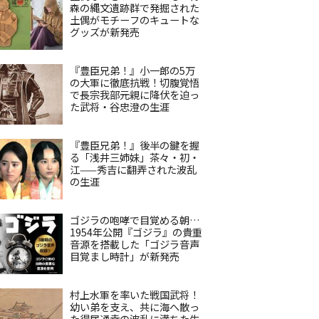
森の縄文遺跡群で発掘された
土偶がモチーフのキュートな
グッズが新発売
『豊臣兄弟！』小一郎の5万
の大軍に徹底抗戦！切腹覚悟
で長宗我部元親に降伏を迫っ
た武将・谷忠澄の生涯
『豊臣兄弟！』後半の鍵を握
る「浅井三姉妹」茶々・初・
江——秀吉に翻弄された波乱
の生涯
ゴジラの咆哮で目覚める朝…
1954年公開『ゴジラ』の貴重
音源を搭載した「ゴジラ音声
目覚まし時計」が新発売
村上水軍を率いた戦国武将！
幼い弟を支え、共に海へ散っ
た得居通幸の波乱に満ちた生