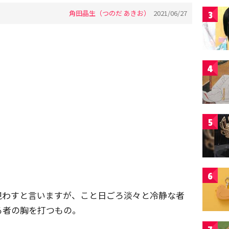
角田晶生（つのだ あきお）
2021/06/27
3
4
5
6
現わすと言いますが、こと日ごろ淡々と冷静な者
る者の胸を打つもの。