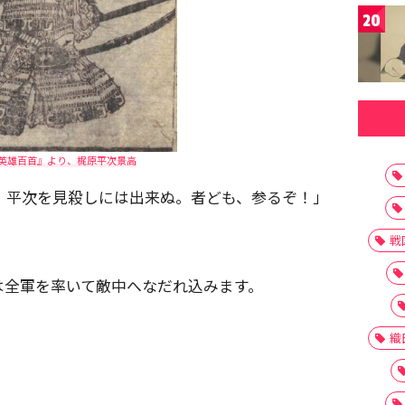
20
英雄百首』より、梶原平次景高
、平次を見殺しには出来ぬ。者ども、参るぞ！」
戦
は全軍を率いて敵中へなだれ込みます。
織