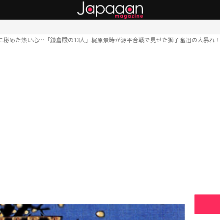
に秘めた熱い心…「鎌倉殿の13人」梶原景時が源平合戦で見せた獅子奮迅の大暴れ