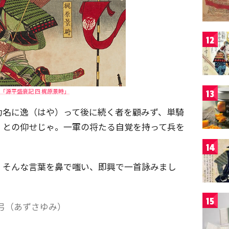
12
「源平盛衰記 四 梶原景時」
13
功名に逸（はや）って後に続く者を顧みず、単騎
』との仰せじゃ。一軍の将たる自覚を持って兵を
14
、そんな言葉を鼻で嗤い、即興で一首詠みまし
15
弓（あずさゆみ）