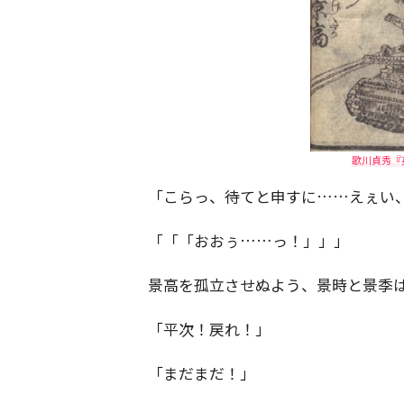
歌川貞秀『
「こらっ、待てと申すに……えぇい
「「「おおぅ……っ！」」」
景高を孤立させぬよう、景時と景季
「平次！戻れ！」
「まだまだ！」