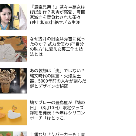
『豊臣兄弟！』茶々＝悪女は
ほぼ創作？秀吉が溺愛、豊臣
家滅亡を背負わされた茶々
(井上和)の壮絶すぎる生涯
なぜ浅井の旧臣は秀吉に従っ
たのか？ 武力を使わず“自分
の味方”に変えた裏工作の技
法とは
あの装飾は「炎」ではない？
縄文時代の国宝・火焔型土
器、5000年前の人々が刻んだ
謎とデザインの秘密
鳩サブレーの豊島屋が『鳩の
日』（8月10日）限定グッズ
詳細を発表！今年はシリコン
ポーチ「はとっこ」
土偶なりきりパーカーも！青