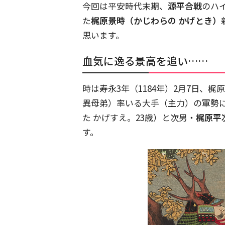
今回は平安時代末期、
源平合戦
のハ
た
梶原景時（かじわらの かげとき）
思います。
血気に逸る景高を追い……
時は寿永3年（1184年）2月7日、梶
異母弟）率いる大手（主力）の軍勢
た かげすえ。23歳）と次男・
梶原平
す。