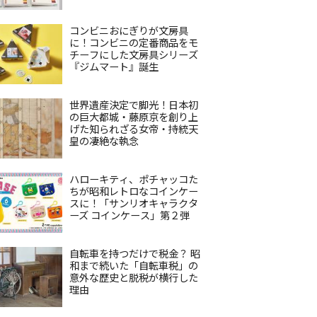
コンビニおにぎりが文房具
に！コンビニの定番商品をモ
チーフにした文房具シリーズ
『ジムマート』誕生
世界遺産決定で脚光！日本初
の巨大都城・藤原京を創り上
げた知られざる女帝・持統天
皇の凄絶な執念
ハローキティ、ポチャッコた
ちが昭和レトロなコインケー
スに！「サンリオキャラクタ
ーズ コインケース」第２弾
自転車を持つだけで税金？ 昭
和まで続いた「自転車税」の
意外な歴史と脱税が横行した
理由