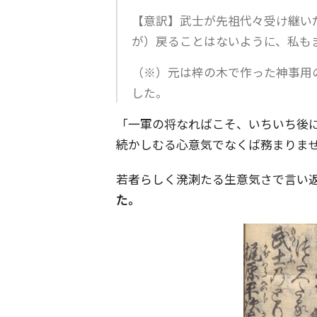
【意訳】武士が先祖代々受け継い
が）戻ることはないように、私も
（※）元は梓の木で作った神事用
した。
「一軍の将なればこそ、いちいち後
続かしむる心意気でなくば務まりま
若者らしく溌溂たる生意気さで言い
た。