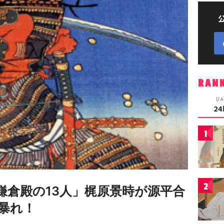
RAN
DA
2
1
2
鎌倉殿の13人」梶原景時が源平合
暴れ！