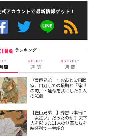
公式アカウントで最新情報ゲット！
ランキング
KING
ILY
WEEKLY
MONTHLY
4時間
週 間
月 間
『豊臣兄弟！』お市と柴田勝
家、自刃しての最期と「辞世
の句」…運命を共にした２人
の悲劇
【豊臣兄弟！】秀吉は本当に
「女狂い」だったのか？ 天下
人を彩った11人の側室たちを
時系列で一挙紹介