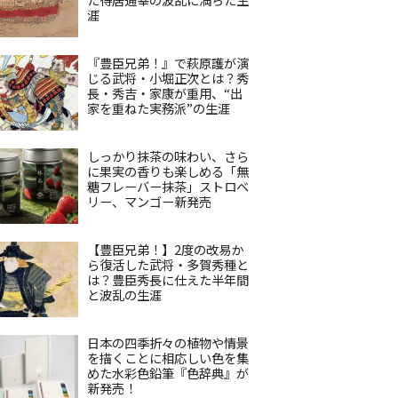
涯
『豊臣兄弟！』で萩原護が演
じる武将・小堀正次とは？秀
長・秀吉・家康が重用、“出
家を重ねた実務派”の生涯
しっかり抹茶の味わい、さら
に果実の香りも楽しめる「無
糖フレーバー抹茶」ストロベ
リー、マンゴー新発売
【豊臣兄弟！】2度の改易か
ら復活した武将・多賀秀種と
は？豊臣秀長に仕えた半年間
と波乱の生涯
日本の四季折々の植物や情景
を描くことに相応しい色を集
めた水彩色鉛筆『色辞典』が
新発売！