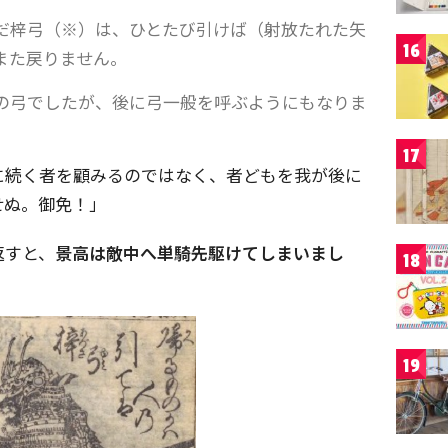
だ梓弓（※）は、ひとたび引けば（射放たれた矢
16
また戻りません。
の弓でしたが、後に弓一般を呼ぶようにもなりま
17
に続く者を顧みるのではなく、者どもを我が後に
せぬ。御免！」
返すと、
景高は敵中へ単騎先駆けてしまいまし
18
19