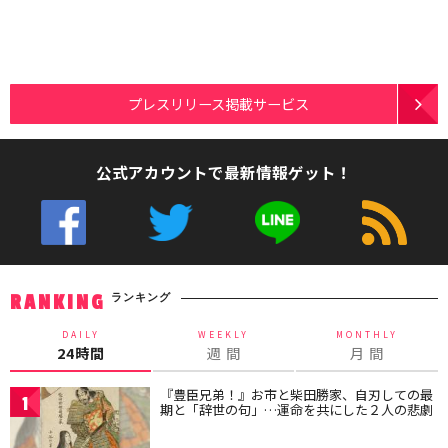
プレスリリース掲載サービス
公式アカウントで最新情報ゲット！
ランキング
RANKING
DAILY
WEEKLY
MONTHLY
24時間
週 間
月 間
『豊臣兄弟！』お市と柴田勝家、自刃しての最
1
期と「辞世の句」…運命を共にした２人の悲劇