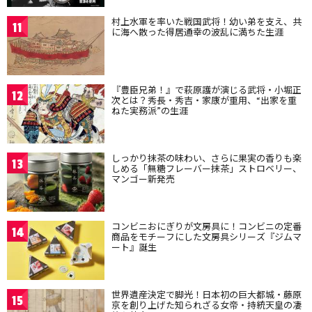
村上水軍を率いた戦国武将！幼い弟を支え、共
11
に海へ散った得居通幸の波乱に満ちた生涯
『豊臣兄弟！』で萩原護が演じる武将・小堀正
12
次とは？秀長・秀吉・家康が重用、“出家を重
ねた実務派”の生涯
しっかり抹茶の味わい、さらに果実の香りも楽
13
しめる「無糖フレーバー抹茶」ストロベリー、
マンゴー新発売
コンビニおにぎりが文房具に！コンビニの定番
14
商品をモチーフにした文房具シリーズ『ジムマ
ート』誕生
世界遺産決定で脚光！日本初の巨大都城・藤原
15
京を創り上げた知られざる女帝・持統天皇の凄