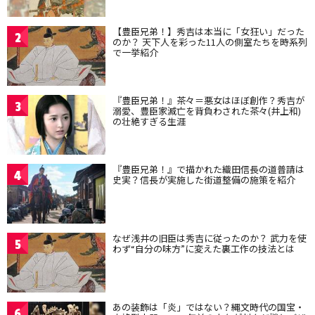
【豊臣兄弟！】秀吉は本当に「女狂い」だった
2
のか？ 天下人を彩った11人の側室たちを時系列
で一挙紹介
『豊臣兄弟！』茶々＝悪女はほぼ創作？秀吉が
3
溺愛、豊臣家滅亡を背負わされた茶々(井上和)
の壮絶すぎる生涯
『豊臣兄弟！』で描かれた織田信長の道普請は
4
史実？信長が実施した街道整備の施策を紹介
なぜ浅井の旧臣は秀吉に従ったのか？ 武力を使
5
わず“自分の味方”に変えた裏工作の技法とは
あの装飾は「炎」ではない？縄文時代の国宝・
6