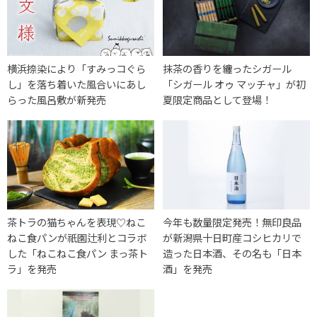
横浜捺染により「すみっコぐら
抹茶の香りを纏ったシガール
し」を落ち着いた風合いにあし
「シガール オゥ マッチャ」が初
らった風呂敷が新発売
夏限定商品として登場！
茶トラの猫ちゃんを表現♡ねこ
今年も数量限定発売！無印良品
ねこ食パンが祇園辻利とコラボ
が新潟県十日町産コシヒカリで
した「ねこねこ食パン まっ茶ト
造った日本酒、その名も「日本
ラ」を発売
酒」を発売