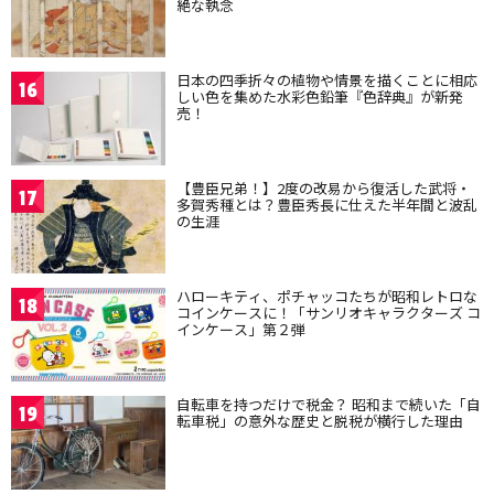
絶な執念
日本の四季折々の植物や情景を描くことに相応
16
しい色を集めた水彩色鉛筆『色辞典』が新発
売！
【豊臣兄弟！】2度の改易から復活した武将・
17
多賀秀種とは？豊臣秀長に仕えた半年間と波乱
の生涯
ハローキティ、ポチャッコたちが昭和レトロな
18
コインケースに！「サンリオキャラクターズ コ
インケース」第２弾
自転車を持つだけで税金？ 昭和まで続いた「自
19
転車税」の意外な歴史と脱税が横行した理由