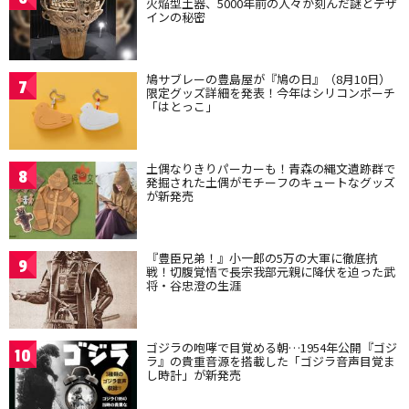
火焔型土器、5000年前の人々が刻んだ謎とデザ
インの秘密
鳩サブレーの豊島屋が『鳩の日』（8月10日）
7
限定グッズ詳細を発表！今年はシリコンポーチ
「はとっこ」
土偶なりきりパーカーも！青森の縄文遺跡群で
8
発掘された土偶がモチーフのキュートなグッズ
が新発売
『豊臣兄弟！』小一郎の5万の大軍に徹底抗
9
戦！切腹覚悟で長宗我部元親に降伏を迫った武
将・谷忠澄の生涯
ゴジラの咆哮で目覚める朝…1954年公開『ゴジ
10
ラ』の貴重音源を搭載した「ゴジラ音声目覚ま
し時計」が新発売