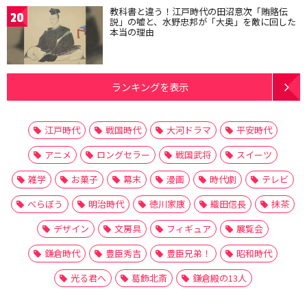
教科書と違う！江戸時代の田沼意次「賄賂伝
20
説」の嘘と、水野忠邦が「大奥」を敵に回した
本当の理由
ランキングを表示
江戸時代
戦国時代
大河ドラマ
平安時代
アニメ
ロングセラー
戦国武将
スイーツ
雑学
お菓子
幕末
漫画
時代劇
テレビ
べらぼう
明治時代
徳川家康
織田信長
抹茶
デザイン
文房具
フィギュア
展覧会
鎌倉時代
豊臣秀吉
豊臣兄弟！
昭和時代
光る君へ
葛飾北斎
鎌倉殿の13人