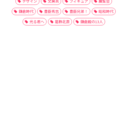
デザイン
文房具
フィギュア
展覧会
鎌倉時代
豊臣秀吉
豊臣兄弟！
昭和時代
光る君へ
葛飾北斎
鎌倉殿の13人