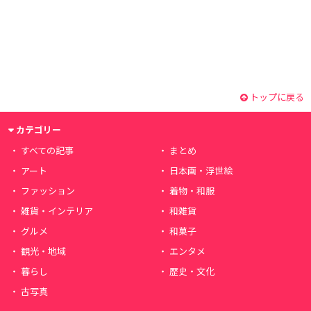
トップに戻る
カテゴリー
すべての記事
まとめ
アート
日本画・浮世絵
ファッション
着物・和服
雑貨・インテリア
和雑貨
グルメ
和菓子
観光・地域
エンタメ
暮らし
歴史・文化
古写真