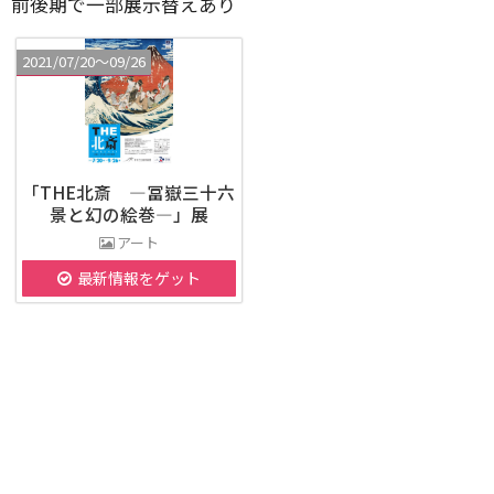
前後期で一部展示替えあり
2021/07/20〜09/26
「THE北斎 ―冨嶽三十六
景と幻の絵巻―」展
アート
最新情報をゲット