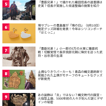
『豊臣兄弟！』で描かれた織田信長の道普請は
5
史実？信長が実施した街道整備の施策を紹介
鳩サブレーの豊島屋が『鳩の日』（8月10日）
6
限定グッズ詳細を発表！今年はシリコンポーチ
「はとっこ」
『豊臣兄弟！』小一郎の5万の大軍に徹底抗
7
戦！切腹覚悟で長宗我部元親に降伏を迫った武
将・谷忠澄の生涯
土偶なりきりパーカーも！青森の縄文遺跡群で
8
発掘された土偶がモチーフのキュートなグッズ
が新発売
あの装飾は「炎」ではない？縄文時代の国宝・
9
火焔型土器、5000年前の人々が刻んだ謎とデザ
インの秘密