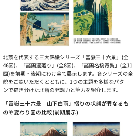
北斎を代表する三大錦絵シリーズ「冨嶽三十六景」(全
46図)、「諸国瀧廻り」(全8図)、「諸国名橋奇覧」(全11
図)を前期・後期にわけ全て展示します。各シリーズの全
貌をご覧いただくとともに、1つの主題を多様なパター
ンで描き分けた北斎の発想力と筆力を紹介します。
「冨嶽三十六景 山下白雨」摺りの状態が異なるも
のや変わり図の比較(前期展示)