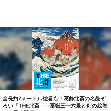
全長約7メートル絵巻も！葛飾北斎の名品ぞ
ろい「THE北斎 ―冨嶽三十六景と幻の絵巻