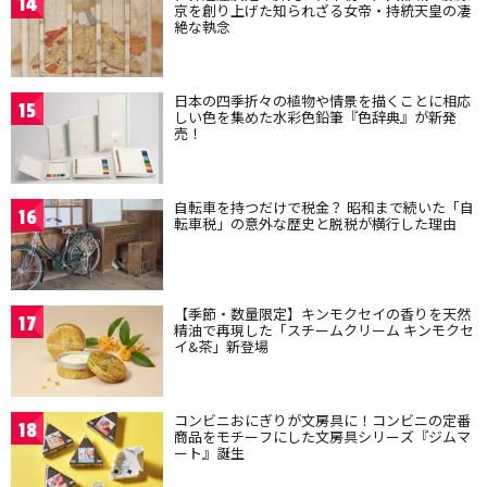
14
京を創り上げた知られざる女帝・持統天皇の凄
絶な執念
日本の四季折々の植物や情景を描くことに相応
15
しい色を集めた水彩色鉛筆『色辞典』が新発
売！
自転車を持つだけで税金？ 昭和まで続いた「自
16
転車税」の意外な歴史と脱税が横行した理由
【季節・数量限定】キンモクセイの香りを天然
17
精油で再現した「スチームクリーム キンモクセ
イ&茶」新登場
コンビニおにぎりが文房具に！コンビニの定番
18
商品をモチーフにした文房具シリーズ『ジムマ
ート』誕生