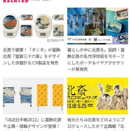
RELATED
北斎で健康！「タニタ」が葛飾
暮らしの中に北斎を。絵師・葛
北斎『冨嶽三十六景』をデザイ
飾北斎の名作浮世絵をモチーフ
ンした歩数計など6製品を発売
にしたポーチ＆イヤアクセサリ
ーが新発売
「ほぼ日手帳2022」に葛飾北斎
板元たちは北斎をどのようにプ
や土偶・埴輪デザインが登場！
ロデュースしたか？企画展「北