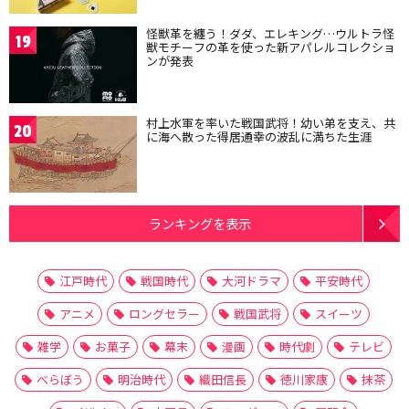
怪獣革を纏う！ダダ、エレキング…ウルトラ怪
19
獣モチーフの革を使った新アパレルコレクショ
ンが発表
村上水軍を率いた戦国武将！幼い弟を支え、共
20
に海へ散った得居通幸の波乱に満ちた生涯
ランキングを表示
江戸時代
戦国時代
大河ドラマ
平安時代
アニメ
ロングセラー
戦国武将
スイーツ
雑学
お菓子
幕末
漫画
時代劇
テレビ
べらぼう
明治時代
織田信長
徳川家康
抹茶