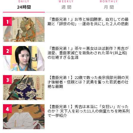
DAILY
WEEKLY
MONTHLY
24時間
週 間
月 間
『豊臣兄弟！』お市と柴田勝家、自刃しての最
1
期と「辞世の句」…運命を共にした２人の悲劇
『豊臣兄弟！』茶々＝悪女はほぼ創作？秀吉が
2
溺愛、豊臣家滅亡を背負わされた茶々(井上和)
の壮絶すぎる生涯
【豊臣兄弟！】22歳で散った長宗我部元親の天
3
才後継者・信親とは？武勇を奮った若武者の壮
絶な最期
【豊臣兄弟！】秀吉は本当に「女狂い」だった
4
のか？ 天下人を彩った11人の側室たちを時系列
で一挙紹介