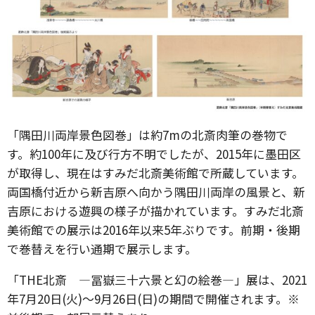
「隅田川両岸景色図巻」は約7mの北斎肉筆の巻物で
す。約100年に及び行方不明でしたが、2015年に墨田区
が取得し、現在はすみだ北斎美術館で所蔵しています。
両国橋付近から新吉原へ向かう隅田川両岸の風景と、新
吉原における遊興の様子が描かれています。すみだ北斎
美術館での展示は2016年以来5年ぶりです。前期・後期
で巻替えを行い通期で展示します。
「THE北斎 ―冨嶽三十六景と幻の絵巻―」展は、2021
年7月20日(火)～9月26日(日)の期間で開催されます。※