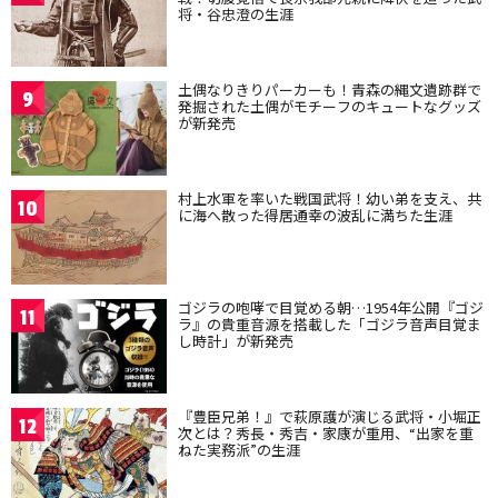
将・谷忠澄の生涯
土偶なりきりパーカーも！青森の縄文遺跡群で
9
発掘された土偶がモチーフのキュートなグッズ
が新発売
村上水軍を率いた戦国武将！幼い弟を支え、共
10
に海へ散った得居通幸の波乱に満ちた生涯
ゴジラの咆哮で目覚める朝…1954年公開『ゴジ
11
ラ』の貴重音源を搭載した「ゴジラ音声目覚ま
し時計」が新発売
『豊臣兄弟！』で萩原護が演じる武将・小堀正
12
次とは？秀長・秀吉・家康が重用、“出家を重
ねた実務派”の生涯