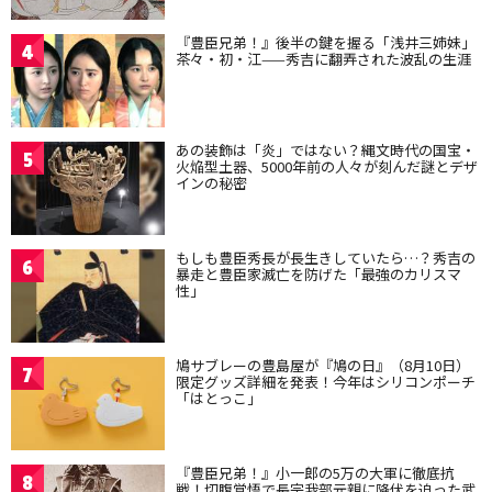
『豊臣兄弟！』後半の鍵を握る「浅井三姉妹」
4
茶々・初・江——秀吉に翻弄された波乱の生涯
あの装飾は「炎」ではない？縄文時代の国宝・
5
火焔型土器、5000年前の人々が刻んだ謎とデザ
インの秘密
もしも豊臣秀長が長生きしていたら…？秀吉の
6
暴走と豊臣家滅亡を防げた「最強のカリスマ
性」
鳩サブレーの豊島屋が『鳩の日』（8月10日）
7
限定グッズ詳細を発表！今年はシリコンポーチ
「はとっこ」
『豊臣兄弟！』小一郎の5万の大軍に徹底抗
8
戦！切腹覚悟で長宗我部元親に降伏を迫った武