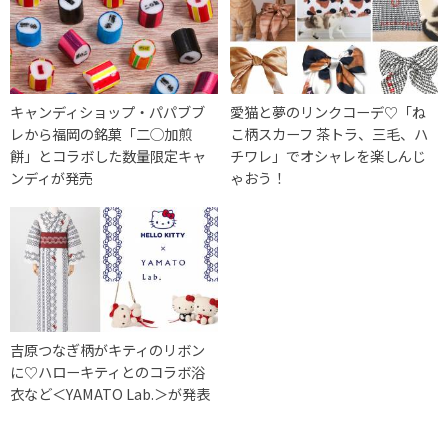
キャンディショップ・パパブブ
愛猫と夢のリンクコーデ♡「ね
レから福岡の銘菓「二◯加煎
こ柄スカーフ 茶トラ、三毛、ハ
餅」とコラボした数量限定キャ
チワレ」でオシャレを楽しんじ
ンディが発売
ゃおう！
吉原つなぎ柄がキティのリボン
に♡ハローキティとのコラボ浴
衣など＜YAMATO Lab.＞が発表