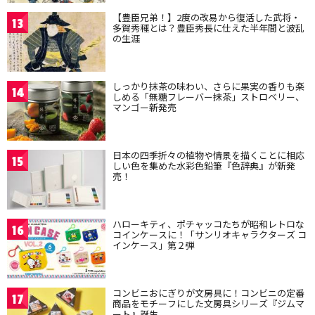
【豊臣兄弟！】2度の改易から復活した武将・
13
多賀秀種とは？豊臣秀長に仕えた半年間と波乱
の生涯
しっかり抹茶の味わい、さらに果実の香りも楽
14
しめる「無糖フレーバー抹茶」ストロベリー、
マンゴー新発売
日本の四季折々の植物や情景を描くことに相応
15
しい色を集めた水彩色鉛筆『色辞典』が新発
売！
ハローキティ、ポチャッコたちが昭和レトロな
16
コインケースに！「サンリオキャラクターズ コ
インケース」第２弾
コンビニおにぎりが文房具に！コンビニの定番
17
商品をモチーフにした文房具シリーズ『ジムマ
ート』誕生