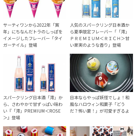
サーティワンから2022年「寅
人気のスパークリング日本酒か
年」にちなんだトラのしっぽを
ら夏季限定フレーバー「「澪」
イメージしたフレーバー「タイ
ＰＲＥＭＩＵＭ＜ＲＩＣＨ＞甘
ガーテイル」登場
い果実のような香り」登場
スパークリング日本酒「澪」か
日本ならやっぱ妖怪でしょ！和
ら、さわやかで甘ずっぱい味わ
風なハロウィン和菓子「どう
い『「澪」PREMIUM＜ROSE
だ？怖い菓！」が可愛すぎるよ
＞』登場