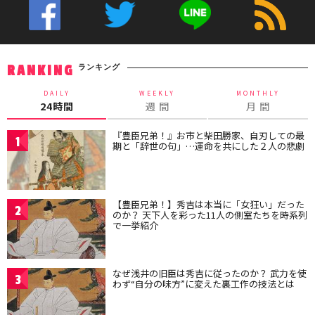
ランキング
RANKING
DAILY
WEEKLY
MONTHLY
24時間
週 間
月 間
『豊臣兄弟！』お市と柴田勝家、自刃しての最
1
期と「辞世の句」…運命を共にした２人の悲劇
【豊臣兄弟！】秀吉は本当に「女狂い」だった
2
のか？ 天下人を彩った11人の側室たちを時系列
で一挙紹介
なぜ浅井の旧臣は秀吉に従ったのか？ 武力を使
3
わず“自分の味方”に変えた裏工作の技法とは