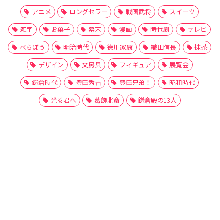
アニメ
ロングセラー
戦国武将
スイーツ
雑学
お菓子
幕末
漫画
時代劇
テレビ
べらぼう
明治時代
徳川家康
織田信長
抹茶
デザイン
文房具
フィギュア
展覧会
鎌倉時代
豊臣秀吉
豊臣兄弟！
昭和時代
光る君へ
葛飾北斎
鎌倉殿の13人