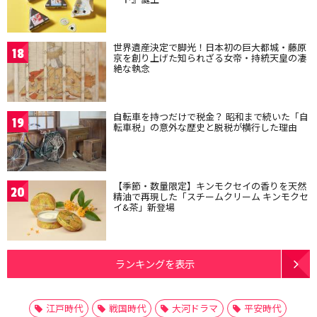
世界遺産決定で脚光！日本初の巨大都城・藤原
18
京を創り上げた知られざる女帝・持統天皇の凄
絶な執念
自転車を持つだけで税金？ 昭和まで続いた「自
19
転車税」の意外な歴史と脱税が横行した理由
【季節・数量限定】キンモクセイの香りを天然
20
精油で再現した「スチームクリーム キンモクセ
イ&茶」新登場
ランキングを表示
江戸時代
戦国時代
大河ドラマ
平安時代