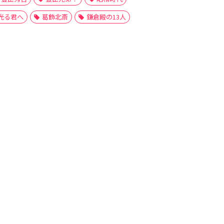
光る君へ
葛飾北斎
鎌倉殿の13人