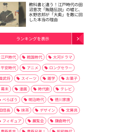
教科書と違う！江戸時代の田
沼意次「賄賂伝説」の嘘と、
水野忠邦が「大奥」を敵に回
した本当の理由
ランキングを表示
江戸時代
戦国時代
大河ドラマ
平安時代
アニメ
ロングセラー
国武将
スイーツ
雑学
お菓子
幕末
漫画
時代劇
テレビ
べらぼう
明治時代
徳川家康
田信長
抹茶
デザイン
文房具
フィギュア
展覧会
鎌倉時代
豊臣秀吉
豊臣兄弟！
昭和時代