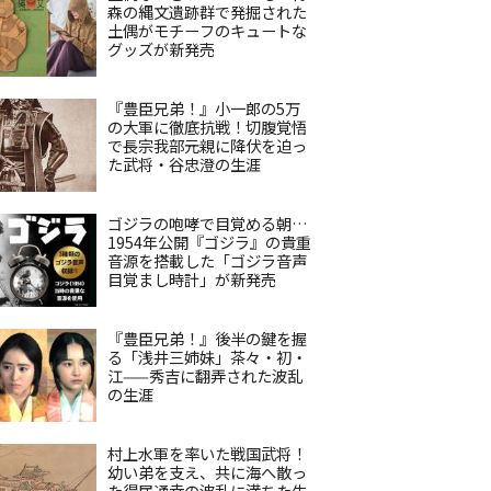
森の縄文遺跡群で発掘された
土偶がモチーフのキュートな
グッズが新発売
『豊臣兄弟！』小一郎の5万
の大軍に徹底抗戦！切腹覚悟
で長宗我部元親に降伏を迫っ
た武将・谷忠澄の生涯
ゴジラの咆哮で目覚める朝…
1954年公開『ゴジラ』の貴重
音源を搭載した「ゴジラ音声
目覚まし時計」が新発売
『豊臣兄弟！』後半の鍵を握
る「浅井三姉妹」茶々・初・
江——秀吉に翻弄された波乱
の生涯
村上水軍を率いた戦国武将！
幼い弟を支え、共に海へ散っ
た得居通幸の波乱に満ちた生