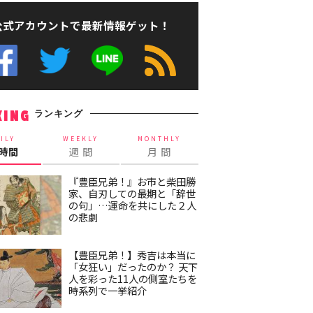
公式アカウントで最新情報ゲット！
ランキング
KING
ILY
WEEKLY
MONTHLY
4時間
週 間
月 間
『豊臣兄弟！』お市と柴田勝
家、自刃しての最期と「辞世
の句」…運命を共にした２人
の悲劇
【豊臣兄弟！】秀吉は本当に
「女狂い」だったのか？ 天下
人を彩った11人の側室たちを
時系列で一挙紹介