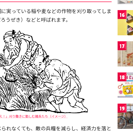
畑に実っている稲や麦などの作物を刈り取ってしま
16
だろうぜき）などと呼ばれます。
17
18
19
え！」刈り働きに勤しむ雑兵たち（イメージ）
べられなくても、敵の兵糧を減らし、経済力を落と