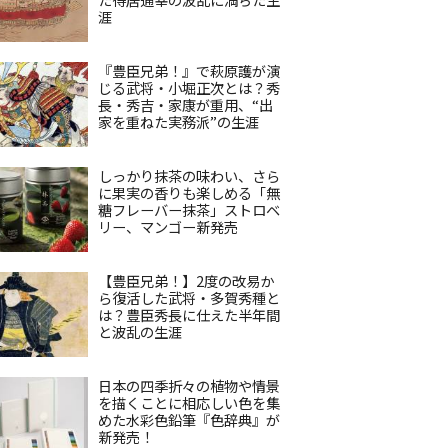
涯
『豊臣兄弟！』で萩原護が演
じる武将・小堀正次とは？秀
長・秀吉・家康が重用、“出
家を重ねた実務派”の生涯
しっかり抹茶の味わい、さら
に果実の香りも楽しめる「無
糖フレーバー抹茶」ストロベ
リー、マンゴー新発売
【豊臣兄弟！】2度の改易か
ら復活した武将・多賀秀種と
は？豊臣秀長に仕えた半年間
と波乱の生涯
日本の四季折々の植物や情景
を描くことに相応しい色を集
めた水彩色鉛筆『色辞典』が
新発売！