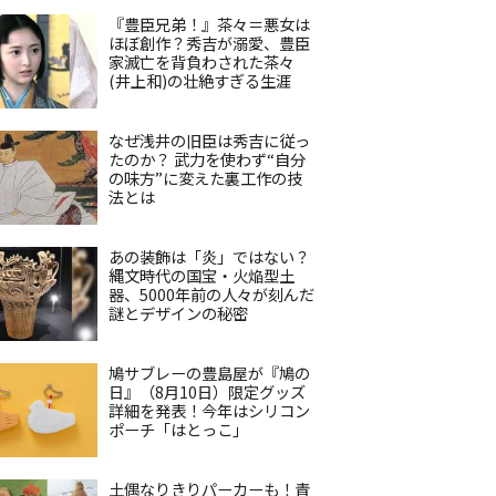
『豊臣兄弟！』茶々＝悪女は
ほぼ創作？秀吉が溺愛、豊臣
家滅亡を背負わされた茶々
(井上和)の壮絶すぎる生涯
なぜ浅井の旧臣は秀吉に従っ
たのか？ 武力を使わず“自分
の味方”に変えた裏工作の技
法とは
あの装飾は「炎」ではない？
縄文時代の国宝・火焔型土
器、5000年前の人々が刻んだ
謎とデザインの秘密
鳩サブレーの豊島屋が『鳩の
日』（8月10日）限定グッズ
詳細を発表！今年はシリコン
ポーチ「はとっこ」
土偶なりきりパーカーも！青