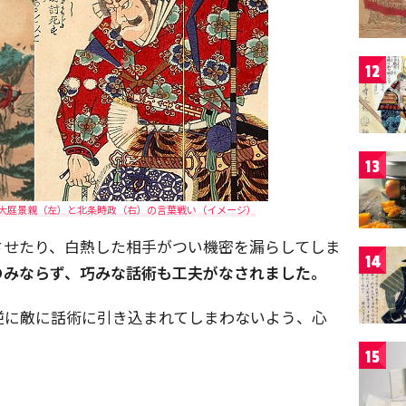
12
13
大庭景親（左）と北条時政（右）の言葉戦い（イメージ）
させたり、白熱した相手がつい機密を漏らしてしま
14
のみならず、巧みな話術も工夫がなされました。
逆に敵に話術に引き込まれてしまわないよう、心
。
15