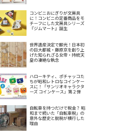
コンビニおにぎりが文房具
に！コンビニの定番商品をモ
チーフにした文房具シリーズ
『ジムマート』誕生
世界遺産決定で脚光！日本初
の巨大都城・藤原京を創り上
げた知られざる女帝・持統天
皇の凄絶な執念
ハローキティ、ポチャッコた
ちが昭和レトロなコインケー
スに！「サンリオキャラクタ
ーズ コインケース」第２弾
自転車を持つだけで税金？ 昭
和まで続いた「自転車税」の
意外な歴史と脱税が横行した
理由