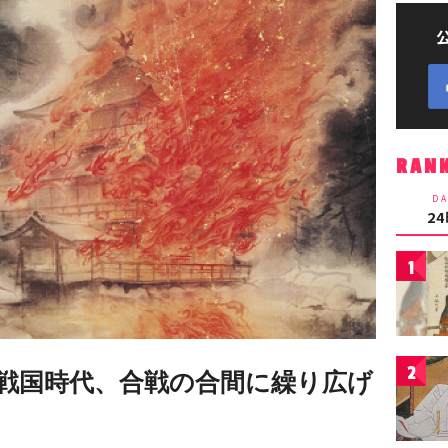
RAN
DA
2
1
2
戦国時代、合戦の合間に繰り広げ