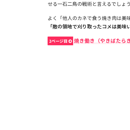
せる一石二鳥の戦術と言えるでしょ
よく「他人のカネで食う焼き肉は美
「敵の領地で刈り取ったコメは美味
焼き働き（やきばたら
2ページ目