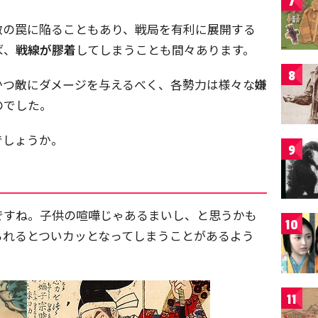
7
敵の罠に陥ることもあり、戦局を有利に展開する
ば、
戦線が膠着
してしまうことも間々あります。
8
かつ敵にダメージを与えるべく、各勢力は様々な
嫌
のでした。
でしょうか。
9
ですね。子供の喧嘩じゃあるまいし、と思うかも
10
られるとついカッとなってしまうことがあるよう
11