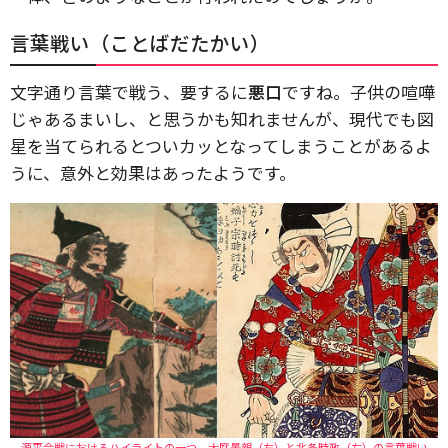
言葉戦い（ことばだたかい）
文字通り言葉で戦う、要するに
悪口
ですね。子供の喧嘩
じゃあるまいし、と思うかも知れませんが、現代でも図
星を当てられるとついカッとなってしまうことがあるよ
うに、意外と効果はあったようです。
源平合戦におけるハイライトの一つ、大庭景親（左）と北条時政（右）の言葉戦い