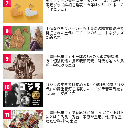
鳩サブレーの豊島屋が『鳩の日』（8月10日）
7
限定グッズ詳細を発表！今年はシリコンポーチ
「はとっこ」
土偶なりきりパーカーも！青森の縄文遺跡群で
8
発掘された土偶がモチーフのキュートなグッズ
が新発売
『豊臣兄弟！』小一郎の5万の大軍に徹底抗
9
戦！切腹覚悟で長宗我部元親に降伏を迫った武
将・谷忠澄の生涯
ゴジラの咆哮で目覚める朝…1954年公開『ゴジ
10
ラ』の貴重音源を搭載した「ゴジラ音声目覚ま
し時計」が新発売
『豊臣兄弟！』で萩原護が演じる武将・小堀正
11
次とは？秀長・秀吉・家康が重用、“出家を重
ねた実務派”の生涯