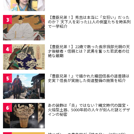
【豊臣兄弟！】秀吉は本当に「女狂い」だった
3
のか？ 天下人を彩った11人の側室たちを時系列
で一挙紹介
【豊臣兄弟！】22歳で散った長宗我部元親の天
4
才後継者・信親とは？武勇を奮った若武者の壮
絶な最期
『豊臣兄弟！』で描かれた織田信長の道普請は
5
史実？信長が実施した街道整備の施策を紹介
あの装飾は「炎」ではない？縄文時代の国宝・
6
火焔型土器、5000年前の人々が刻んだ謎とデザ
インの秘密