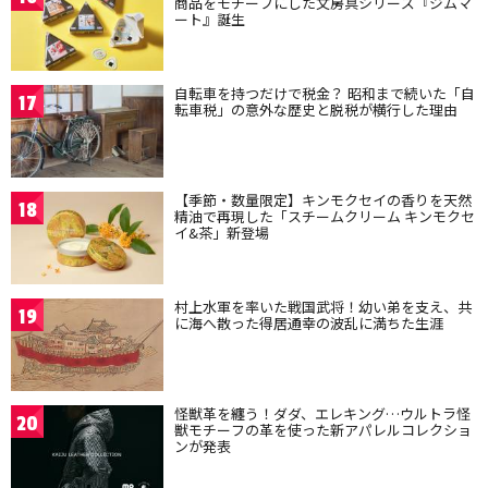
商品をモチーフにした文房具シリーズ『ジムマ
ート』誕生
自転車を持つだけで税金？ 昭和まで続いた「自
17
転車税」の意外な歴史と脱税が横行した理由
【季節・数量限定】キンモクセイの香りを天然
18
精油で再現した「スチームクリーム キンモクセ
イ&茶」新登場
村上水軍を率いた戦国武将！幼い弟を支え、共
19
に海へ散った得居通幸の波乱に満ちた生涯
怪獣革を纏う！ダダ、エレキング…ウルトラ怪
20
獣モチーフの革を使った新アパレルコレクショ
ンが発表