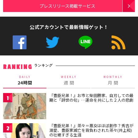
プレスリリース掲載サービス
公式アカウントで最新情報ゲット！
ランキング
RANKING
DAILY
WEEKLY
MONTHLY
24時間
週 間
月 間
『豊臣兄弟！』お市と柴田勝家、自刃しての最
1
期と「辞世の句」…運命を共にした２人の悲劇
『豊臣兄弟！』茶々＝悪女はほぼ創作？秀吉が
2
溺愛、豊臣家滅亡を背負わされた茶々(井上和)
の壮絶すぎる生涯