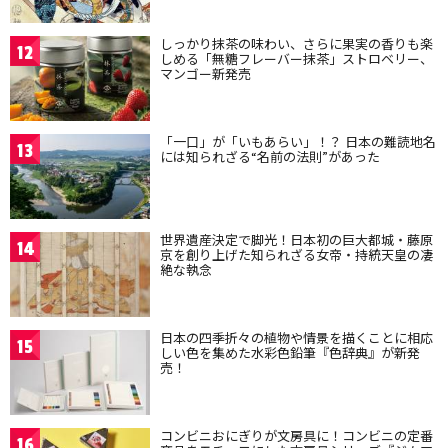
しっかり抹茶の味わい、さらに果実の香りも楽
12
しめる「無糖フレーバー抹茶」ストロベリー、
マンゴー新発売
「一口」が「いもあらい」！？ 日本の難読地名
13
には知られざる“名前の法則”があった
世界遺産決定で脚光！日本初の巨大都城・藤原
14
京を創り上げた知られざる女帝・持統天皇の凄
絶な執念
日本の四季折々の植物や情景を描くことに相応
15
しい色を集めた水彩色鉛筆『色辞典』が新発
売！
コンビニおにぎりが文房具に！コンビニの定番
16