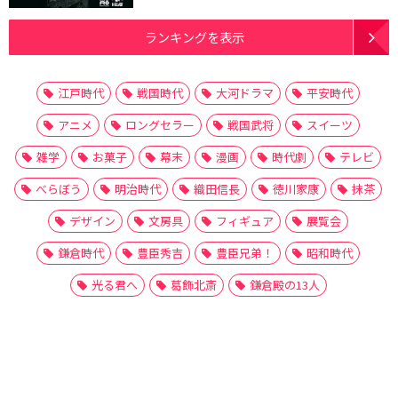
ランキングを表示
江戸時代
戦国時代
大河ドラマ
平安時代
アニメ
ロングセラー
戦国武将
スイーツ
雑学
お菓子
幕末
漫画
時代劇
テレビ
べらぼう
明治時代
織田信長
徳川家康
抹茶
デザイン
文房具
フィギュア
展覧会
鎌倉時代
豊臣秀吉
豊臣兄弟！
昭和時代
光る君へ
葛飾北斎
鎌倉殿の13人