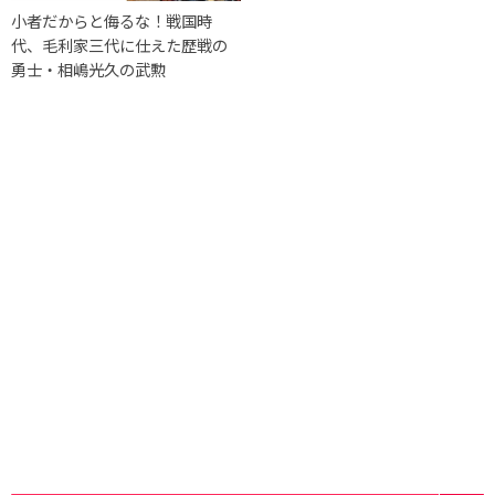
小者だからと侮るな！戦国時
代、毛利家三代に仕えた歴戦の
勇士・相嶋光久の武勲