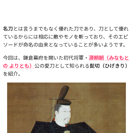
名刀
とは言うまでもなく優れた刀であり、刀として優れ
ているからには相応に敵やモノを斬っており、そのエピ
ソードが命名の由来となっていることが多いようです。
今回は、鎌倉幕府を開いた初代将軍・
源頼朝（みなもと
の よりとも）
公の愛刀として知られる
髭切（ひげきり）
を紹介。