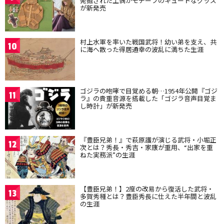
発掘された土偶がモチーフのキュートなグッズ
が新発売
村上水軍を率いた戦国武将！幼い弟を支え、共
10
に海へ散った得居通幸の波乱に満ちた生涯
ゴジラの咆哮で目覚める朝…1954年公開『ゴジ
11
ラ』の貴重音源を搭載した「ゴジラ音声目覚ま
し時計」が新発売
『豊臣兄弟！』で萩原護が演じる武将・小堀正
12
次とは？秀長・秀吉・家康が重用、“出家を重
ねた実務派”の生涯
【豊臣兄弟！】2度の改易から復活した武将・
13
多賀秀種とは？豊臣秀長に仕えた半年間と波乱
の生涯