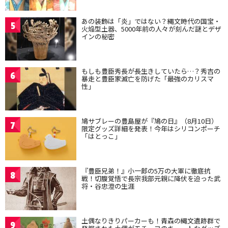
あの装飾は「炎」ではない？縄文時代の国宝・
5
火焔型土器、5000年前の人々が刻んだ謎とデザ
インの秘密
もしも豊臣秀長が長生きしていたら…？秀吉の
6
暴走と豊臣家滅亡を防げた「最強のカリスマ
性」
鳩サブレーの豊島屋が『鳩の日』（8月10日）
7
限定グッズ詳細を発表！今年はシリコンポーチ
「はとっこ」
『豊臣兄弟！』小一郎の5万の大軍に徹底抗
8
戦！切腹覚悟で長宗我部元親に降伏を迫った武
将・谷忠澄の生涯
土偶なりきりパーカーも！青森の縄文遺跡群で
9