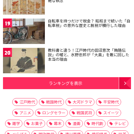
絶な執念
自転車を持つだけで税金？ 昭和まで続いた「自
19
転車税」の意外な歴史と脱税が横行した理由
教科書と違う！江戸時代の田沼意次「賄賂伝
20
説」の嘘と、水野忠邦が「大奥」を敵に回した
本当の理由
ランキングを表示
江戸時代
戦国時代
大河ドラマ
平安時代
アニメ
ロングセラー
戦国武将
スイーツ
雑学
お菓子
幕末
漫画
時代劇
テレビ