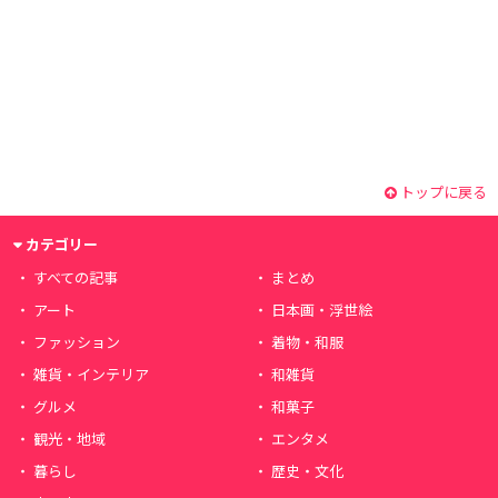
トップに戻る
カテゴリー
すべての記事
まとめ
アート
日本画・浮世絵
ファッション
着物・和服
雑貨・インテリア
和雑貨
グルメ
和菓子
観光・地域
エンタメ
暮らし
歴史・文化