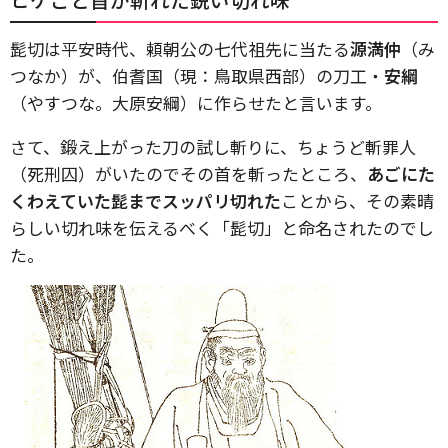
髭切は平安時代、頼朝公の七代祖先に当たる
源満仲
（み
つなか）が、伯耆国（現：鳥取県西部）の刀工・
安綱
（やすつな。大原安綱）に作らせたと言います。
さて、鍛え上がった刀の試し斬りに、ちょうど斬罪人
（死刑囚）がいたのでその首を斬ったところ、
あごにた
くわえていた髭までスッパリ切れた
ことから、その素晴
らしい切れ味を伝えるべく「髭切」と命名されたのでし
た。