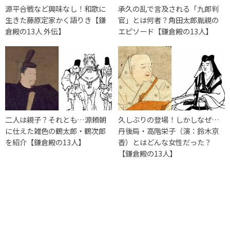
源平合戦など興味なし！和歌に
承久の乱で言及される「九郎判
生きた藤原定家かく語りき【鎌
官」とは何者？角田太郎胤親の
倉殿の13人 外伝】
エピソード【鎌倉殿の13人】
二人は親子？それとも…源頼朝
久しぶりの登場！しかしなぜ…
に仕えた雑色の鶴太郎・鶴次郎
丹後局・高階栄子（演：鈴木京
を紹介【鎌倉殿の13人】
香）とはどんな女性だった？
【鎌倉殿の13人】