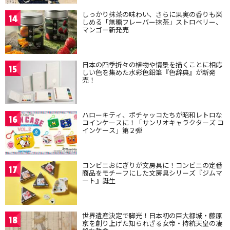
しっかり抹茶の味わい、さらに果実の香りも楽
14
しめる「無糖フレーバー抹茶」ストロベリー、
マンゴー新発売
日本の四季折々の植物や情景を描くことに相応
15
しい色を集めた水彩色鉛筆『色辞典』が新発
売！
ハローキティ、ポチャッコたちが昭和レトロな
16
コインケースに！「サンリオキャラクターズ コ
インケース」第２弾
コンビニおにぎりが文房具に！コンビニの定番
17
商品をモチーフにした文房具シリーズ『ジムマ
ート』誕生
世界遺産決定で脚光！日本初の巨大都城・藤原
18
京を創り上げた知られざる女帝・持統天皇の凄