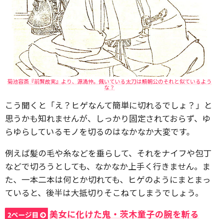
菊池容斎『前賢故実』より、源満仲。佩いている太刀は頼朝公のそれと似ているよう
な？
こう聞くと「え？ヒゲなんて簡単に切れるでしょ？」と
思うかも知れませんが、しっかり固定されておらず、ゆ
らゆらしているモノを切るのはなかなか大変です。
例えば髪の毛や糸などを垂らして、それをナイフや包丁
などで切ろうとしても、なかなか上手く行きません。ま
た、一本二本は何とか切れても、ヒゲのようにまとまっ
ていると、後半は大抵切りそこねてしまうでしょう。
美女に化けた鬼・茨木童子の腕を斬る
2ページ目