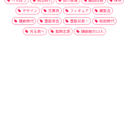
べらぼう
明治時代
徳川家康
織田信長
抹茶
デザイン
文房具
フィギュア
展覧会
鎌倉時代
豊臣秀吉
豊臣兄弟！
昭和時代
光る君へ
葛飾北斎
鎌倉殿の13人