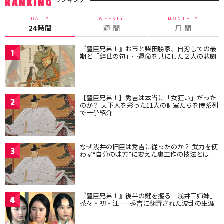
ランキング
RANKING
DAILY
WEEKLY
MONTHLY
24時間
週 間
月 間
『豊臣兄弟！』お市と柴田勝家、自刃しての最
1
期と「辞世の句」…運命を共にした２人の悲劇
【豊臣兄弟！】秀吉は本当に「女狂い」だった
2
のか？ 天下人を彩った11人の側室たちを時系列
で一挙紹介
なぜ浅井の旧臣は秀吉に従ったのか？ 武力を使
3
わず“自分の味方”に変えた裏工作の技法とは
『豊臣兄弟！』後半の鍵を握る「浅井三姉妹」
4
茶々・初・江——秀吉に翻弄された波乱の生涯