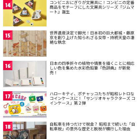
コンビニおにぎりが文房具に！コンビニの定番
14
商品をモチーフにした文房具シリーズ『ジムマ
ート』誕生
世界遺産決定で脚光！日本初の巨大都城・藤原
15
京を創り上げた知られざる女帝・持統天皇の凄
絶な執念
日本の四季折々の植物や情景を描くことに相応
16
しい色を集めた水彩色鉛筆『色辞典』が新発
売！
ハローキティ、ポチャッコたちが昭和レトロな
17
コインケースに！「サンリオキャラクターズ コ
インケース」第２弾
自転車を持つだけで税金？ 昭和まで続いた「自
18
転車税」の意外な歴史と脱税が横行した理由