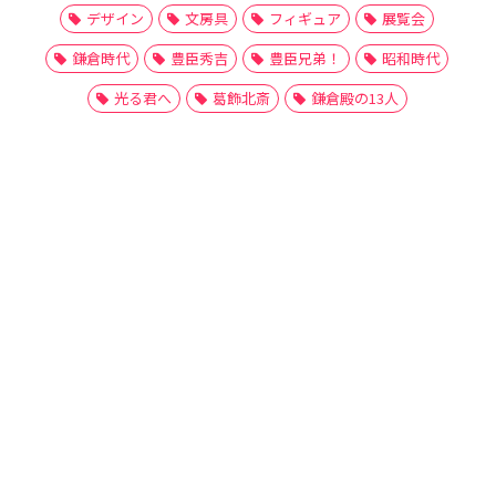
デザイン
文房具
フィギュア
展覧会
鎌倉時代
豊臣秀吉
豊臣兄弟！
昭和時代
光る君へ
葛飾北斎
鎌倉殿の13人