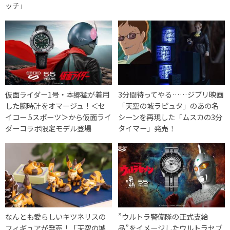
ッチ」
仮面ライダー1号・本郷猛が着用
3分間待ってやる……ジブリ映画
した腕時計をオマージュ！＜セ
「天空の城ラピュタ」のあの名
イコー 5スポーツ＞から仮面ライ
シーンを再現した「ムスカの3分
ダーコラボ限定モデル登場
タイマー」発売！
なんとも愛らしいキツネリスの
”ウルトラ警備隊の正式支給
フィギュアが発売！「天空の城
品”をイメージしたウルトラセブ