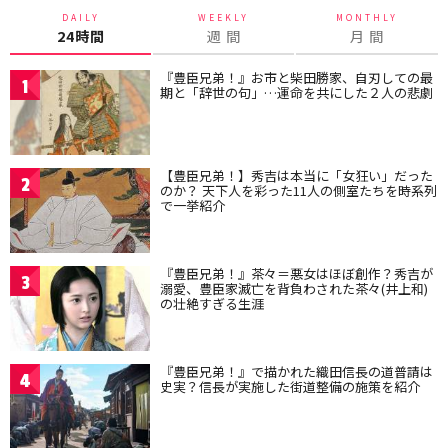
DAILY
WEEKLY
MONTHLY
24時間
週 間
月 間
『豊臣兄弟！』お市と柴田勝家、自刃しての最
1
期と「辞世の句」…運命を共にした２人の悲劇
【豊臣兄弟！】秀吉は本当に「女狂い」だった
2
のか？ 天下人を彩った11人の側室たちを時系列
で一挙紹介
『豊臣兄弟！』茶々＝悪女はほぼ創作？秀吉が
3
溺愛、豊臣家滅亡を背負わされた茶々(井上和)
の壮絶すぎる生涯
『豊臣兄弟！』で描かれた織田信長の道普請は
4
史実？信長が実施した街道整備の施策を紹介