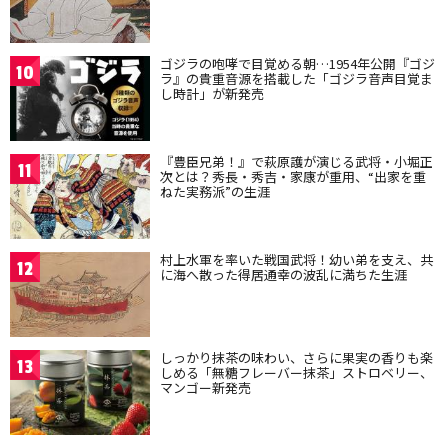
ゴジラの咆哮で目覚める朝…1954年公開『ゴジ
10
ラ』の貴重音源を搭載した「ゴジラ音声目覚ま
し時計」が新発売
『豊臣兄弟！』で萩原護が演じる武将・小堀正
11
次とは？秀長・秀吉・家康が重用、“出家を重
ねた実務派”の生涯
村上水軍を率いた戦国武将！幼い弟を支え、共
12
に海へ散った得居通幸の波乱に満ちた生涯
しっかり抹茶の味わい、さらに果実の香りも楽
13
しめる「無糖フレーバー抹茶」ストロベリー、
マンゴー新発売