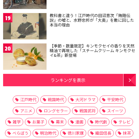
教科書と違う！江戸時代の田沼意次「賄賂伝
19
説」の嘘と、水野忠邦が「大奥」を敵に回した
本当の理由
【季節・数量限定】キンモクセイの香りを天然
20
精油で再現した「スチームクリーム キンモクセ
イ&茶」新登場
ランキングを表示
江戸時代
戦国時代
大河ドラマ
平安時代
アニメ
ロングセラー
戦国武将
スイーツ
雑学
お菓子
幕末
漫画
時代劇
テレビ
べらぼう
明治時代
徳川家康
織田信長
抹茶