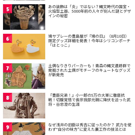
あの装飾は「炎」ではない？縄文時代の国宝・
5
火焔型土器、5000年前の人々が刻んだ謎とデザ
インの秘密
鳩サブレーの豊島屋が『鳩の日』（8月10日）
6
限定グッズ詳細を発表！今年はシリコンポーチ
「はとっこ」
土偶なりきりパーカーも！青森の縄文遺跡群で
7
発掘された土偶がモチーフのキュートなグッズ
が新発売
『豊臣兄弟！』小一郎の5万の大軍に徹底抗
8
戦！切腹覚悟で長宗我部元親に降伏を迫った武
将・谷忠澄の生涯
なぜ浅井の旧臣は秀吉に従ったのか？ 武力を使
9
わず“自分の味方”に変えた裏工作の技法とは