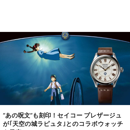
”あの呪文”も刻印！セイコー プレザージュ
が｢天空の城ラピュタ｣とのコラボウォッチ