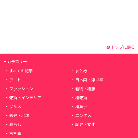
トップに戻る
カテゴリー
すべての記事
まとめ
アート
日本画・浮世絵
ファッション
着物・和服
雑貨・インテリア
和雑貨
グルメ
和菓子
観光・地域
エンタメ
暮らし
歴史・文化
古写真