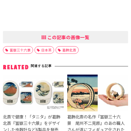
この記事の画像一覧
富嶽三十六景
日本茶
葛飾北斎
関連する記事
RELATED
北斎で健康！「タニタ」が葛飾
葛飾北斎の名作『冨嶽三十六
北斎『冨嶽三十六景』をデザイ
景 尾州不二見原』のあの職人
ンした歩数計など6製品を発売
さんが遂にフィギュア化された