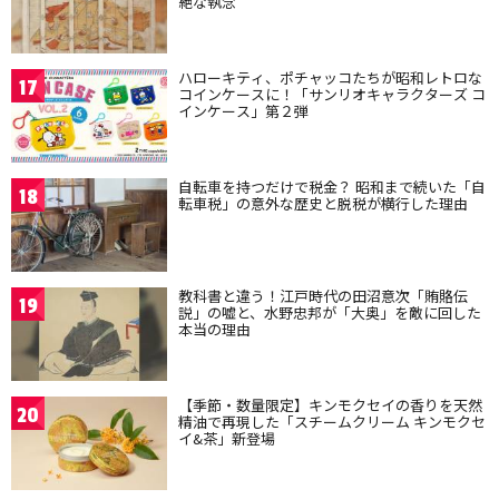
絶な執念
ハローキティ、ポチャッコたちが昭和レトロな
17
コインケースに！「サンリオキャラクターズ コ
インケース」第２弾
自転車を持つだけで税金？ 昭和まで続いた「自
18
転車税」の意外な歴史と脱税が横行した理由
教科書と違う！江戸時代の田沼意次「賄賂伝
19
説」の嘘と、水野忠邦が「大奥」を敵に回した
本当の理由
【季節・数量限定】キンモクセイの香りを天然
20
精油で再現した「スチームクリーム キンモクセ
イ&茶」新登場