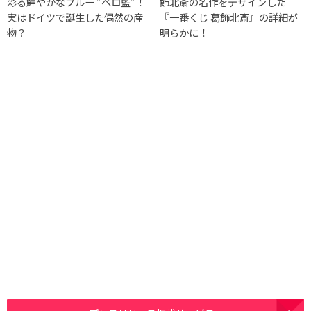
彩る鮮やかなブルー ”ベロ藍”！
飾北斎の名作をデザインした
実はドイツで誕生した偶然の産
『一番くじ 葛飾北斎』の詳細が
物？
明らかに！