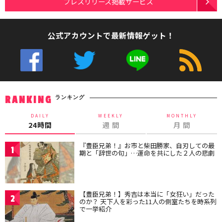
プレスリリース掲載サービス
公式アカウントで最新情報ゲット！
ランキング
RANKING
DAILY
WEEKLY
MONTHLY
24時間
週 間
月 間
『豊臣兄弟！』お市と柴田勝家、自刃しての最
1
期と「辞世の句」…運命を共にした２人の悲劇
【豊臣兄弟！】秀吉は本当に「女狂い」だった
2
のか？ 天下人を彩った11人の側室たちを時系列
で一挙紹介