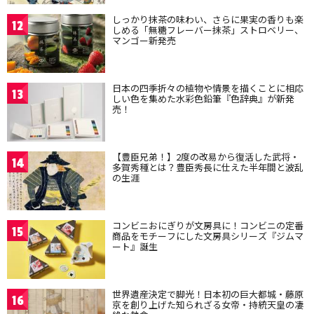
しっかり抹茶の味わい、さらに果実の香りも楽
12
しめる「無糖フレーバー抹茶」ストロベリー、
マンゴー新発売
日本の四季折々の植物や情景を描くことに相応
13
しい色を集めた水彩色鉛筆『色辞典』が新発
売！
【豊臣兄弟！】2度の改易から復活した武将・
14
多賀秀種とは？豊臣秀長に仕えた半年間と波乱
の生涯
コンビニおにぎりが文房具に！コンビニの定番
15
商品をモチーフにした文房具シリーズ『ジムマ
ート』誕生
世界遺産決定で脚光！日本初の巨大都城・藤原
16
京を創り上げた知られざる女帝・持統天皇の凄