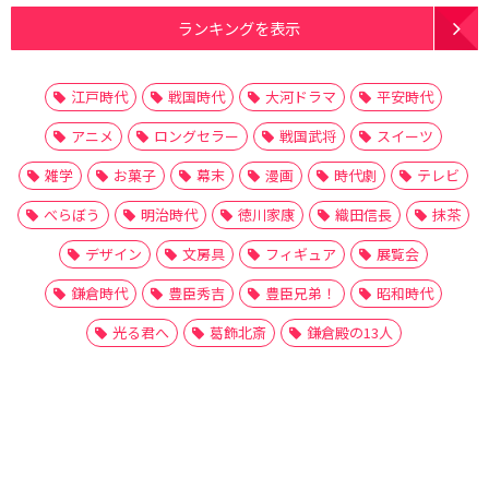
ランキングを表示
江戸時代
戦国時代
大河ドラマ
平安時代
アニメ
ロングセラー
戦国武将
スイーツ
雑学
お菓子
幕末
漫画
時代劇
テレビ
べらぼう
明治時代
徳川家康
織田信長
抹茶
デザイン
文房具
フィギュア
展覧会
鎌倉時代
豊臣秀吉
豊臣兄弟！
昭和時代
光る君へ
葛飾北斎
鎌倉殿の13人