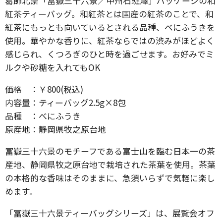
葛飾北斎「冨嶽三十六景／甲州石班澤」パッケージの和
紅茶ティーバッグ。和紅茶とは国産の紅茶のことで、和
紅茶にもっとも向いているとされる品種、べにふうきを
使用。華やかな香りに、紅茶ならではの渋みがほどよく
感じられ、くつろぎのひと時を過ごせます。お好みでミ
ルクや砂糖を入れてもOK
価格 ：￥800(税込)
内容量：ティーバッグ2.5g×8包
品種 ：べにふうき
原産地：静岡県牧之原台地
冨嶽三十六景のモチーフである富士山を臨む日本一の茶
産地、静岡県牧之原台地で栽培された茶葉を使用。茶葉
の本格的な香味はそのままに、急須いらずで気軽に楽し
めます。
「冨嶽三十六景ティーバッグシリーズ」は、展覧会オフ