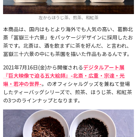
左からほうじ茶、煎茶、和紅茶
本商品は、国内はもとより海外でも人気の高い、葛飾北
斎「冨嶽三十六景」をパッケージデザインに採用したお
茶です。北斎は、酒を飲まずに茶を好んだ、と言われ、
冨嶽三十六景の中にも茶園を描いた作品もあるんです。
2021年7月16日(金)から開催される
デジタルアート展
『巨大映像で迫る五大絵師』-北斎・広重・宗達・光
琳・若冲の世界-
。のオフィシャルグッズを兼ねて登場
したティーバッグシリーズで、煎茶、ほうじ茶、和紅茶
の3つのラインナップとなります。