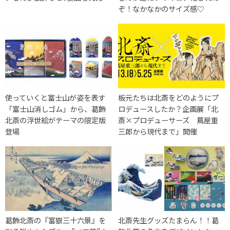
ぞ！なかなかのサイズ感♡
使っていくと富士山が姿を表す
板元たちは北斎をどのようにプ
「富士山消しゴム」から、葛飾
ロデュースしたか？企画展「北
北斎の浮世絵がテーマの限定版
斎×プロデューサーズ 蔦屋重
登場
三郎から現代まで」開催
葛飾北斎の『富嶽三十六景』を
北斎先生グッズたまらん！！葛