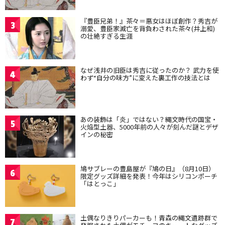
『豊臣兄弟！』茶々＝悪女はほぼ創作？秀吉が
3
溺愛、豊臣家滅亡を背負わされた茶々(井上和)
の壮絶すぎる生涯
なぜ浅井の旧臣は秀吉に従ったのか？ 武力を使
4
わず“自分の味方”に変えた裏工作の技法とは
あの装飾は「炎」ではない？縄文時代の国宝・
5
火焔型土器、5000年前の人々が刻んだ謎とデザ
インの秘密
鳩サブレーの豊島屋が『鳩の日』（8月10日）
6
限定グッズ詳細を発表！今年はシリコンポーチ
「はとっこ」
土偶なりきりパーカーも！青森の縄文遺跡群で
7