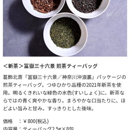
＜新茶＞冨嶽三十六景 煎茶ティーバッグ
葛飾北斎「冨嶽三十六景／神奈川沖浪裏」パッケージの
煎茶ティーバッグ。つゆひかり品種の2021年新茶を使
用。明るくきれいな緑色の水色(すいしょく)に、新茶な
らではの青く爽やかな香り。まろやかな口当たりに、ほ
どよい旨みと甘み。すっきりとした後味。
価格 ：￥800(税込)
内容量：ティーバッグ2.5g×8包