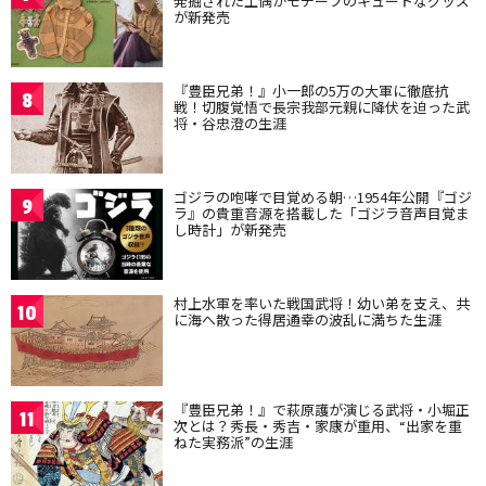
発掘された土偶がモチーフのキュートなグッズ
が新発売
『豊臣兄弟！』小一郎の5万の大軍に徹底抗
8
戦！切腹覚悟で長宗我部元親に降伏を迫った武
将・谷忠澄の生涯
ゴジラの咆哮で目覚める朝…1954年公開『ゴジ
9
ラ』の貴重音源を搭載した「ゴジラ音声目覚ま
し時計」が新発売
村上水軍を率いた戦国武将！幼い弟を支え、共
10
に海へ散った得居通幸の波乱に満ちた生涯
『豊臣兄弟！』で萩原護が演じる武将・小堀正
11
次とは？秀長・秀吉・家康が重用、“出家を重
ねた実務派”の生涯