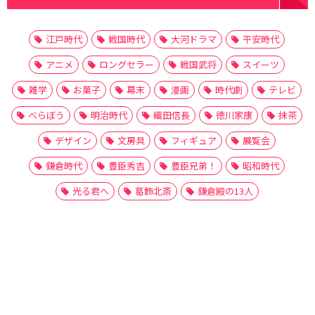
江戸時代
戦国時代
大河ドラマ
平安時代
アニメ
ロングセラー
戦国武将
スイーツ
雑学
お菓子
幕末
漫画
時代劇
テレビ
べらぼう
明治時代
織田信長
徳川家康
抹茶
デザイン
文房具
フィギュア
展覧会
鎌倉時代
豊臣秀吉
豊臣兄弟！
昭和時代
光る君へ
葛飾北斎
鎌倉殿の13人