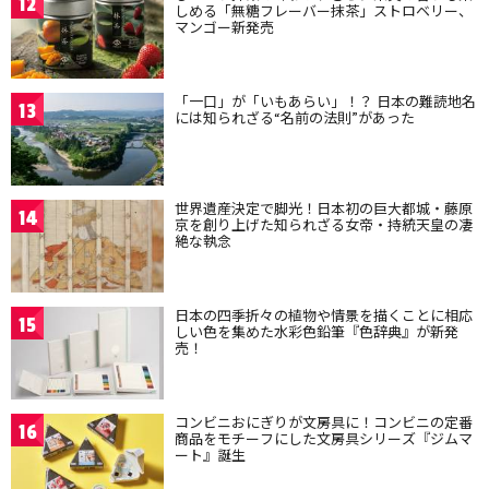
12
しめる「無糖フレーバー抹茶」ストロベリー、
マンゴー新発売
「一口」が「いもあらい」！？ 日本の難読地名
13
には知られざる“名前の法則”があった
世界遺産決定で脚光！日本初の巨大都城・藤原
14
京を創り上げた知られざる女帝・持統天皇の凄
絶な執念
日本の四季折々の植物や情景を描くことに相応
15
しい色を集めた水彩色鉛筆『色辞典』が新発
売！
コンビニおにぎりが文房具に！コンビニの定番
16
商品をモチーフにした文房具シリーズ『ジムマ
ート』誕生