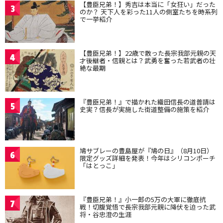
【豊臣兄弟！】秀吉は本当に「女狂い」だった
3
のか？ 天下人を彩った11人の側室たちを時系列
で一挙紹介
【豊臣兄弟！】22歳で散った長宗我部元親の天
4
才後継者・信親とは？武勇を奮った若武者の壮
絶な最期
『豊臣兄弟！』で描かれた織田信長の道普請は
5
史実？信長が実施した街道整備の施策を紹介
鳩サブレーの豊島屋が『鳩の日』（8月10日）
6
限定グッズ詳細を発表！今年はシリコンポーチ
「はとっこ」
『豊臣兄弟！』小一郎の5万の大軍に徹底抗
7
戦！切腹覚悟で長宗我部元親に降伏を迫った武
将・谷忠澄の生涯