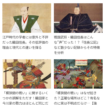
江戸時代の学者には意外と不評
戦国武将・織田信長はこん
だった織田信長。その低評価の
な”声”だった！？『信長公記』
理由と現代との違いを探る
など数少ない記録からその特徴
を分析
「桶狭間の戦い」に関するいく
「桶狭間の戦い」はなぜ起き
つかの誤解をただす！織田家と
た？正確な場所はどこ？有名な
今川家の勢力はほとんど同じだ
のに実は不明点だらけ…【後