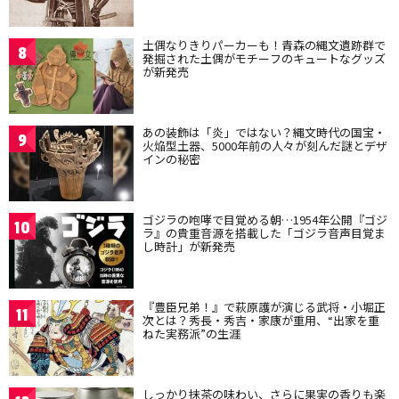
土偶なりきりパーカーも！青森の縄文遺跡群で
8
発掘された土偶がモチーフのキュートなグッズ
が新発売
あの装飾は「炎」ではない？縄文時代の国宝・
9
火焔型土器、5000年前の人々が刻んだ謎とデザ
インの秘密
ゴジラの咆哮で目覚める朝…1954年公開『ゴジ
10
ラ』の貴重音源を搭載した「ゴジラ音声目覚ま
し時計」が新発売
『豊臣兄弟！』で萩原護が演じる武将・小堀正
11
次とは？秀長・秀吉・家康が重用、“出家を重
ねた実務派”の生涯
しっかり抹茶の味わい、さらに果実の香りも楽