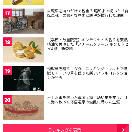
自転車を持つだけで税金？ 昭和まで続いた「自
17
転車税」の意外な歴史と脱税が横行した理由
【季節・数量限定】キンモクセイの香りを天然
18
精油で再現した「スチームクリーム キンモクセ
イ&茶」新登場
怪獣革を纏う！ダダ、エレキング…ウルトラ怪
19
獣モチーフの革を使った新アパレルコレクショ
ンが発表
村上水軍を率いた戦国武将！幼い弟を支え、共
20
に海へ散った得居通幸の波乱に満ちた生涯
ランキングを表示