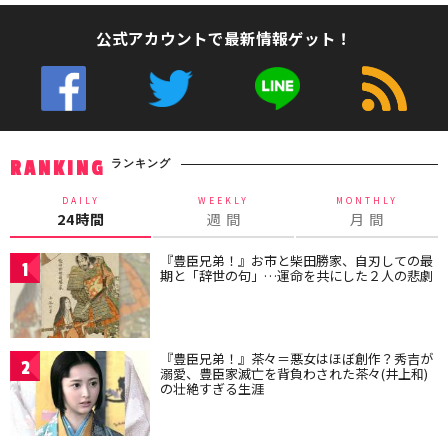
公式アカウントで最新情報ゲット！
ランキング
RANKING
DAILY
WEEKLY
MONTHLY
24時間
週 間
月 間
『豊臣兄弟！』お市と柴田勝家、自刃しての最
1
期と「辞世の句」…運命を共にした２人の悲劇
『豊臣兄弟！』茶々＝悪女はほぼ創作？秀吉が
2
溺愛、豊臣家滅亡を背負わされた茶々(井上和)
の壮絶すぎる生涯