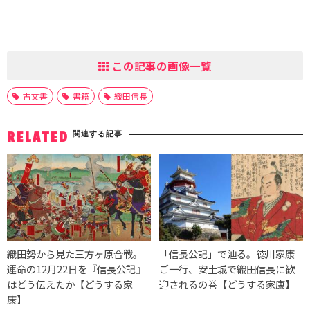
この記事の画像一覧
古文書
書籍
織田信長
関連する記事
RELATED
織田勢から見た三方ヶ原合戦。
「信長公記」で辿る。徳川家康
運命の12月22日を『信長公記』
ご一行、安土城で織田信長に歓
はどう伝えたか【どうする家
迎されるの巻【どうする家康】
康】