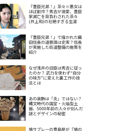
『豊臣兄弟！』茶々＝悪女は
ほぼ創作？秀吉が溺愛、豊臣
家滅亡を背負わされた茶々
(井上和)の壮絶すぎる生涯
『豊臣兄弟！』で描かれた織
田信長の道普請は史実？信長
が実施した街道整備の施策を
紹介
なぜ浅井の旧臣は秀吉に従っ
たのか？ 武力を使わず“自分
の味方”に変えた裏工作の技
法とは
あの装飾は「炎」ではない？
縄文時代の国宝・火焔型土
器、5000年前の人々が刻んだ
謎とデザインの秘密
鳩サブレーの豊島屋が『鳩の