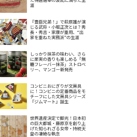
涯
『豊臣兄弟！』で萩原護が演
じる武将・小堀正次とは？秀
長・秀吉・家康が重用、“出
家を重ねた実務派”の生涯
しっかり抹茶の味わい、さら
に果実の香りも楽しめる「無
糖フレーバー抹茶」ストロベ
リー、マンゴー新発売
コンビニおにぎりが文房具
に！コンビニの定番商品をモ
チーフにした文房具シリーズ
『ジムマート』誕生
世界遺産決定で脚光！日本初
の巨大都城・藤原京を創り上
げた知られざる女帝・持統天
皇の凄絶な執念