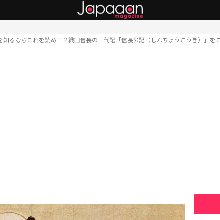
を知るならこれを読め！？織田信長の一代記「信長公記（しんちょうこうき）」を