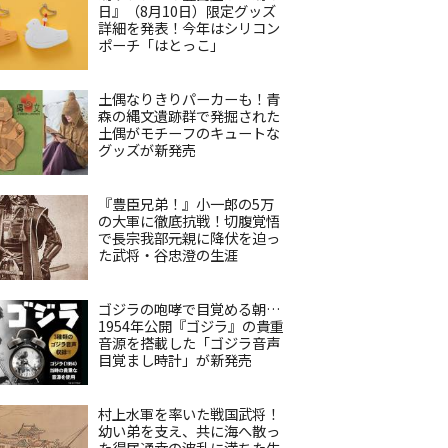
日』（8月10日）限定グッズ
詳細を発表！今年はシリコン
ポーチ「はとっこ」
土偶なりきりパーカーも！青
森の縄文遺跡群で発掘された
土偶がモチーフのキュートな
グッズが新発売
『豊臣兄弟！』小一郎の5万
の大軍に徹底抗戦！切腹覚悟
で長宗我部元親に降伏を迫っ
た武将・谷忠澄の生涯
ゴジラの咆哮で目覚める朝…
1954年公開『ゴジラ』の貴重
音源を搭載した「ゴジラ音声
目覚まし時計」が新発売
村上水軍を率いた戦国武将！
幼い弟を支え、共に海へ散っ
た得居通幸の波乱に満ちた生