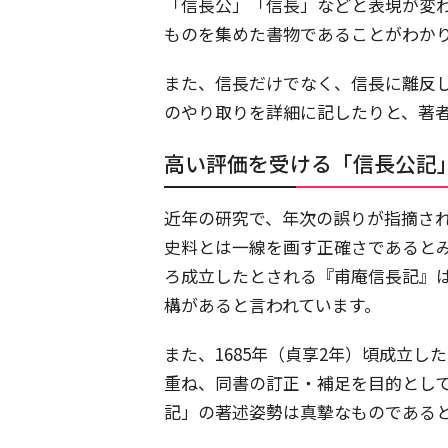
「信長公」「信長」などと表現が変
ものを集めた書物であることがわか
また、信長だけでなく、信長に離反
のやり取りを詳細に記したりと、著
高い評価を受ける「信長公記
近年の研究で、年次の誤りが指摘さ
史料とは一線を画す正確さであるとみら
ろ成立したとされる『甫庵信長記』
構があると言われています。
また、1685年（貞享2年）頃成立
重ね、同書の訂正・補足を目的とし
記」の著述姿勢は真摯なものである