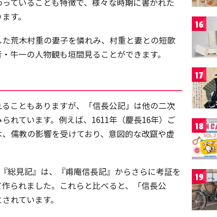
わっていることも特徴で、様々な時期に書かれた
ります。
16
した荒木村重の妻子を憐れみ、村重と妻との短歌
者・牛一の人物観も垣間見ることができます。
17
」
れることもありますが、「信長公記」は他の二次
れています。例えば、1611年（慶長16年）ご
18
は、儒教の影響を受けており、意図的な改竄や虚
した『総見記』は、『甫庵信長記』からさらに考証を
19
て作られました。これらと比べると、「信長公
とされています。