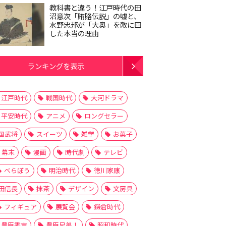
教科書と違う！江戸時代の田
沼意次「賄賂伝説」の嘘と、
水野忠邦が「大奥」を敵に回
した本当の理由
ランキングを表示
江戸時代
戦国時代
大河ドラマ
平安時代
アニメ
ロングセラー
国武将
スイーツ
雑学
お菓子
幕末
漫画
時代劇
テレビ
べらぼう
明治時代
徳川家康
田信長
抹茶
デザイン
文房具
フィギュア
展覧会
鎌倉時代
豊臣秀吉
豊臣兄弟！
昭和時代