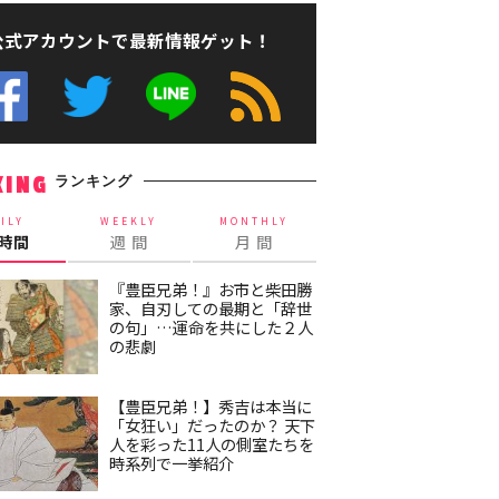
公式アカウントで最新情報ゲット！
ランキング
KING
ILY
WEEKLY
MONTHLY
4時間
週 間
月 間
『豊臣兄弟！』お市と柴田勝
家、自刃しての最期と「辞世
の句」…運命を共にした２人
の悲劇
【豊臣兄弟！】秀吉は本当に
「女狂い」だったのか？ 天下
人を彩った11人の側室たちを
時系列で一挙紹介