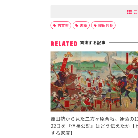
こ
古文書
書籍
織田信長
関連する記事
RELATED
織田勢から見た三方ヶ原合戦。運命の1
22日を『信長公記』はどう伝えたか【
する家康】