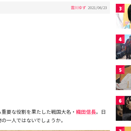
雲川ゆず
2021/06/23
3
4
5
6
も重要な役割を果たした戦国大名・
織田信長
。日
物の一人ではないでしょうか。