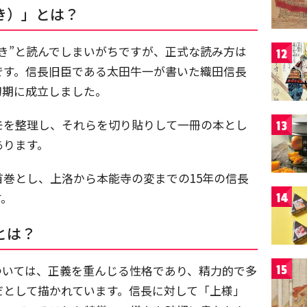
き）」とは？
き”と読んでしまいがちですが、正式な読み方は
12
です。信長旧臣である太田牛一が書いた織田信長
初期に成立しました。
モを整理し、それらを切り貼りして一冊の本とし
13
あります。
巻とし、上洛から本能寺の変までの15年の信長
す。
14
とは？
ついては、正義を重んじる性格であり、精力的で多
15
だとして描かれています。信長に対して「上様」