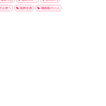
光る君へ
葛飾北斎
鎌倉殿の13人