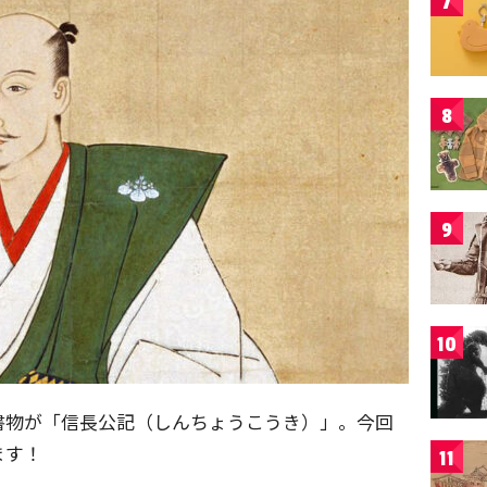
7
8
9
10
書物が「信長公記（しんちょうこうき）」。今回
ます！
11