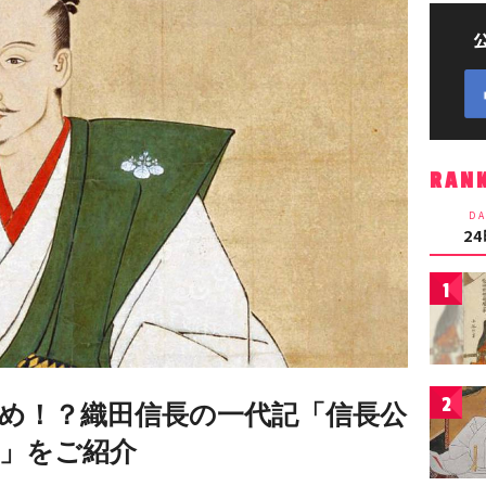
RAN
DA
2
1
2
め！？織田信長の一代記「信長公
」をご紹介