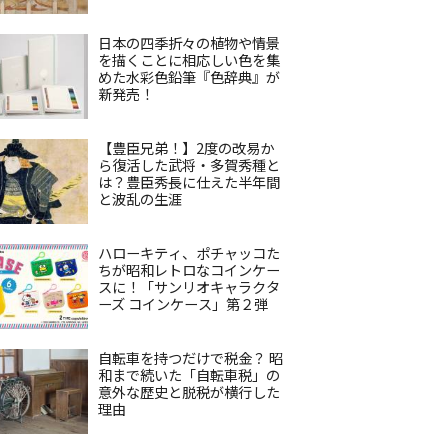
日本の四季折々の植物や情景
を描くことに相応しい色を集
めた水彩色鉛筆『色辞典』が
新発売！
【豊臣兄弟！】2度の改易か
ら復活した武将・多賀秀種と
は？豊臣秀長に仕えた半年間
と波乱の生涯
ハローキティ、ポチャッコた
ちが昭和レトロなコインケー
スに！「サンリオキャラクタ
ーズ コインケース」第２弾
自転車を持つだけで税金？ 昭
和まで続いた「自転車税」の
意外な歴史と脱税が横行した
理由