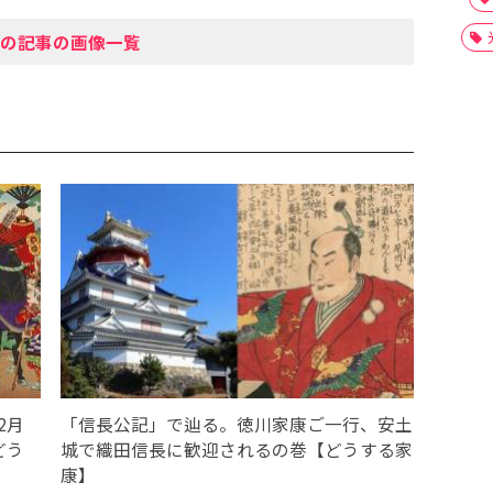
の記事の画像一覧
2月
「信長公記」で辿る。徳川家康ご一行、安土
どう
城で織田信長に歓迎されるの巻【どうする家
康】