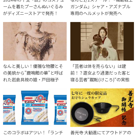
ームを着たプーさんぬいぐるみ
ガンダム」シャア・アズナブル
がディズニーストアで発売！
専用のヘルメットが発売へ
なんと美しい！優雅な物腰とそ
「芸者は体を売らない」は建
の美貌から”鹿鳴館の華”と呼ば
前！？遊女より過激だった客と
れた岩倉具視の娘・戸田極子
寝る芸者“蹴転(けころ)“の実態
このコラボはアツい！「ランチ
善光寺 大勧進にてアウトドアの