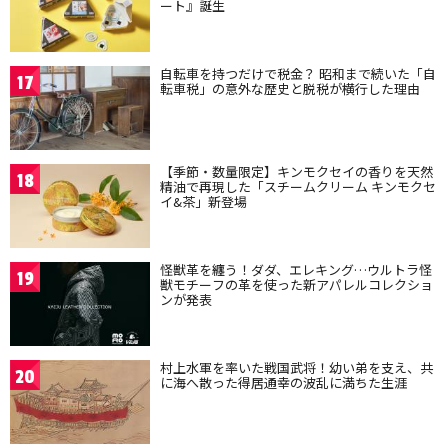
ート』誕生
自転車を持つだけで税金？ 昭和まで続いた「自
17
転車税」の意外な歴史と脱税が横行した理由
【季節・数量限定】キンモクセイの香りを天然
18
精油で再現した「スチームクリーム キンモクセ
イ&茶」新登場
怪獣革を纏う！ダダ、エレキング…ウルトラ怪
19
獣モチーフの革を使った新アパレルコレクショ
ンが発表
村上水軍を率いた戦国武将！幼い弟を支え、共
20
に海へ散った得居通幸の波乱に満ちた生涯