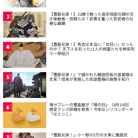
【豊臣兄弟！】22歳で散った長宗我部元親の天
3
才後継者・信親とは？武勇を奮った若武者の壮
絶な最期
【豊臣兄弟！】秀吉は本当に「女狂い」だった
4
のか？ 天下人を彩った11人の側室たちを時系列
で一挙紹介
『豊臣兄弟！』で描かれた織田信長の道普請は
5
史実？信長が実施した街道整備の施策を紹介
鳩サブレーの豊島屋が『鳩の日』（8月10日）
6
限定グッズ詳細を発表！今年はシリコンポーチ
「はとっこ」
『豊臣兄弟！』小一郎の5万の大軍に徹底抗
7