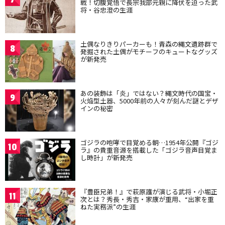
戦！切腹覚悟で長宗我部元親に降伏を迫った武
将・谷忠澄の生涯
土偶なりきりパーカーも！青森の縄文遺跡群で
8
発掘された土偶がモチーフのキュートなグッズ
が新発売
あの装飾は「炎」ではない？縄文時代の国宝・
9
火焔型土器、5000年前の人々が刻んだ謎とデザ
インの秘密
ゴジラの咆哮で目覚める朝…1954年公開『ゴジ
10
ラ』の貴重音源を搭載した「ゴジラ音声目覚ま
し時計」が新発売
『豊臣兄弟！』で萩原護が演じる武将・小堀正
11
次とは？秀長・秀吉・家康が重用、“出家を重
ねた実務派”の生涯