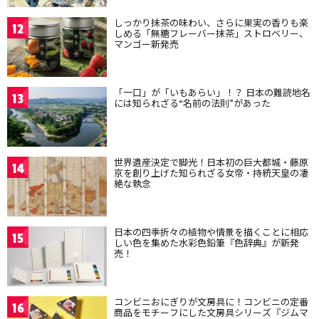
しっかり抹茶の味わい、さらに果実の香りも楽
12
しめる「無糖フレーバー抹茶」ストロベリー、
マンゴー新発売
「一口」が「いもあらい」！？ 日本の難読地名
13
には知られざる“名前の法則”があった
世界遺産決定で脚光！日本初の巨大都城・藤原
14
京を創り上げた知られざる女帝・持統天皇の凄
絶な執念
日本の四季折々の植物や情景を描くことに相応
15
しい色を集めた水彩色鉛筆『色辞典』が新発
売！
コンビニおにぎりが文房具に！コンビニの定番
16
商品をモチーフにした文房具シリーズ『ジムマ