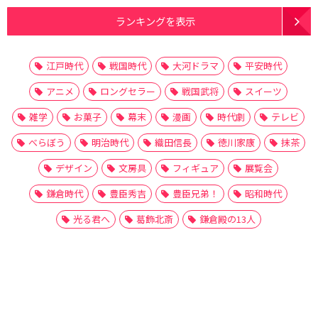
ランキングを表示
江戸時代
戦国時代
大河ドラマ
平安時代
アニメ
ロングセラー
戦国武将
スイーツ
雑学
お菓子
幕末
漫画
時代劇
テレビ
べらぼう
明治時代
織田信長
徳川家康
抹茶
デザイン
文房具
フィギュア
展覧会
鎌倉時代
豊臣秀吉
豊臣兄弟！
昭和時代
光る君へ
葛飾北斎
鎌倉殿の13人