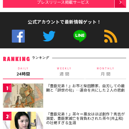
プレスリリース掲載サービス
公式アカウントで最新情報ゲット！
ランキング
RANKING
DAILY
WEEKLY
MONTHLY
24時間
週 間
月 間
『豊臣兄弟！』お市と柴田勝家、自刃しての最
1
期と「辞世の句」…運命を共にした２人の悲劇
『豊臣兄弟！』茶々＝悪女はほぼ創作？秀吉が
2
溺愛、豊臣家滅亡を背負わされた茶々(井上和)
の壮絶すぎる生涯