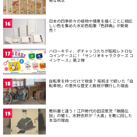
絶な執念
日本の四季折々の植物や情景を描くことに相応
16
しい色を集めた水彩色鉛筆『色辞典』が新発
売！
ハローキティ、ポチャッコたちが昭和レトロな
17
コインケースに！「サンリオキャラクターズ コ
インケース」第２弾
自転車を持つだけで税金？ 昭和まで続いた「自
18
転車税」の意外な歴史と脱税が横行した理由
教科書と違う！江戸時代の田沼意次「賄賂伝
19
説」の嘘と、水野忠邦が「大奥」を敵に回した
本当の理由