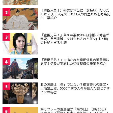
【豊臣兄弟！】秀吉は本当に「女狂い」だった
2
のか？ 天下人を彩った11人の側室たちを時系列
で一挙紹介
『豊臣兄弟！』茶々＝悪女はほぼ創作？秀吉が
3
溺愛、豊臣家滅亡を背負わされた茶々(井上和)
の壮絶すぎる生涯
『豊臣兄弟！』で描かれた織田信長の道普請は
4
史実？信長が実施した街道整備の施策を紹介
あの装飾は「炎」ではない？縄文時代の国宝・
5
火焔型土器、5000年前の人々が刻んだ謎とデザ
インの秘密
鳩サブレーの豊島屋が『鳩の日』（8月10日）
6
限定グッズ詳細を発表！今年はシリコンポーチ