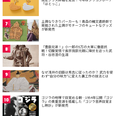
「はとっこ」
土偶なりきりパーカーも！青森の縄文遺跡群で
7
発掘された土偶がモチーフのキュートなグッズ
が新発売
『豊臣兄弟！』小一郎の5万の大軍に徹底抗
8
戦！切腹覚悟で長宗我部元親に降伏を迫った武
将・谷忠澄の生涯
なぜ浅井の旧臣は秀吉に従ったのか？ 武力を使
9
わず“自分の味方”に変えた裏工作の技法とは
ゴジラの咆哮で目覚める朝…1954年公開『ゴジ
10
ラ』の貴重音源を搭載した「ゴジラ音声目覚ま
し時計」が新発売