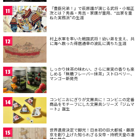
『豊臣兄弟！』で萩原護が演じる武将・小堀正
11
次とは？秀長・秀吉・家康が重用、“出家を重
ねた実務派”の生涯
村上水軍を率いた戦国武将！幼い弟を支え、共
12
に海へ散った得居通幸の波乱に満ちた生涯
しっかり抹茶の味わい、さらに果実の香りも楽
13
しめる「無糖フレーバー抹茶」ストロベリー、
マンゴー新発売
コンビニおにぎりが文房具に！コンビニの定番
14
商品をモチーフにした文房具シリーズ『ジムマ
ート』誕生
世界遺産決定で脚光！日本初の巨大都城・藤原
15
京を創り上げた知られざる女帝・持統天皇の凄