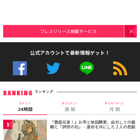
プレスリリース掲載サービス
公式アカウントで最新情報ゲット！
ランキング
RANKING
DAILY
WEEKLY
MONTHLY
24時間
週 間
月 間
『豊臣兄弟！』お市と柴田勝家、自刃しての最
1
期と「辞世の句」…運命を共にした２人の悲劇