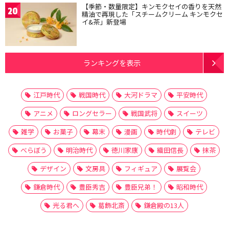
【季節・数量限定】キンモクセイの香りを天然
20
精油で再現した「スチームクリーム キンモクセ
イ&茶」新登場
ランキングを表示
江戸時代
戦国時代
大河ドラマ
平安時代
アニメ
ロングセラー
戦国武将
スイーツ
雑学
お菓子
幕末
漫画
時代劇
テレビ
べらぼう
明治時代
徳川家康
織田信長
抹茶
デザイン
文房具
フィギュア
展覧会
鎌倉時代
豊臣秀吉
豊臣兄弟！
昭和時代
光る君へ
葛飾北斎
鎌倉殿の13人