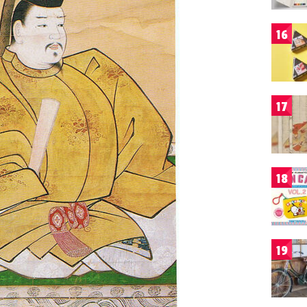
16
17
18
19