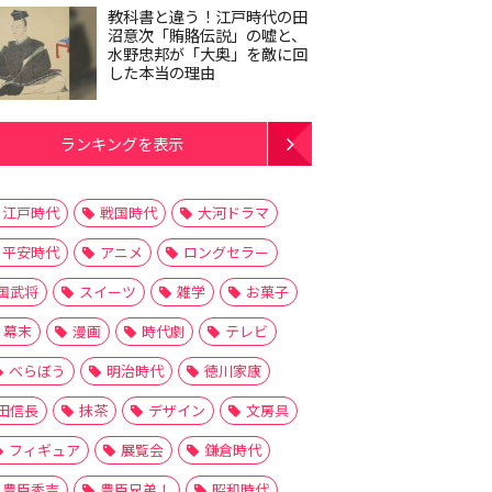
教科書と違う！江戸時代の田
沼意次「賄賂伝説」の嘘と、
水野忠邦が「大奥」を敵に回
した本当の理由
ランキングを表示
江戸時代
戦国時代
大河ドラマ
平安時代
アニメ
ロングセラー
国武将
スイーツ
雑学
お菓子
幕末
漫画
時代劇
テレビ
べらぼう
明治時代
徳川家康
田信長
抹茶
デザイン
文房具
フィギュア
展覧会
鎌倉時代
豊臣秀吉
豊臣兄弟！
昭和時代