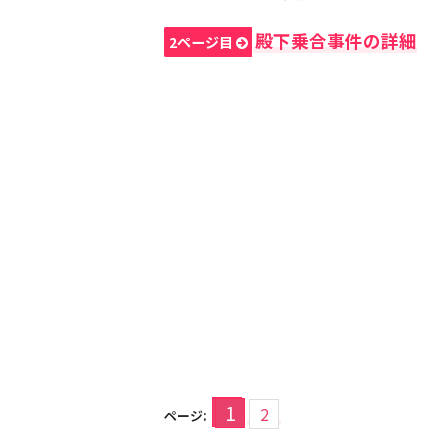
殿下乗合事件の詳細
2ページ目
1
2
ページ: