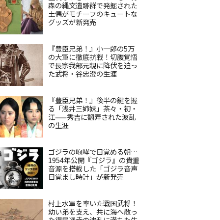
森の縄文遺跡群で発掘された
土偶がモチーフのキュートな
グッズが新発売
『豊臣兄弟！』小一郎の5万
の大軍に徹底抗戦！切腹覚悟
で長宗我部元親に降伏を迫っ
た武将・谷忠澄の生涯
『豊臣兄弟！』後半の鍵を握
る「浅井三姉妹」茶々・初・
江——秀吉に翻弄された波乱
の生涯
ゴジラの咆哮で目覚める朝…
1954年公開『ゴジラ』の貴重
音源を搭載した「ゴジラ音声
目覚まし時計」が新発売
村上水軍を率いた戦国武将！
幼い弟を支え、共に海へ散っ
た得居通幸の波乱に満ちた生