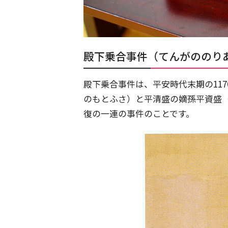
殿下乗合事件（てんがののり
殿下乗合事件は、平安時代末期の117
のもとふさ）と平清盛の嫡孫平資盛
復の一連の事件のことです。