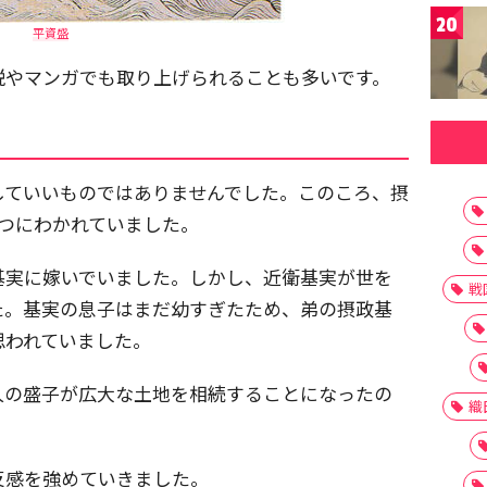
20
平資盛
説やマンガでも取り上げられることも多いです。
していいものではありませんでした。このころ、摂
つにわかれていました。
基実に嫁いでいました。しかし、近衛基実が世を
戦
た。基実の息子はまだ幼すぎたため、弟の摂政基
思われていました。
人の盛子が広大な土地を相続することになったの
織
反感を強めていきました。