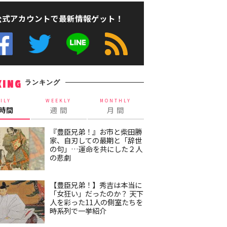
公式アカウントで最新情報ゲット！
ランキング
KING
ILY
WEEKLY
MONTHLY
4時間
週 間
月 間
『豊臣兄弟！』お市と柴田勝
家、自刃しての最期と「辞世
の句」…運命を共にした２人
の悲劇
【豊臣兄弟！】秀吉は本当に
「女狂い」だったのか？ 天下
人を彩った11人の側室たちを
時系列で一挙紹介