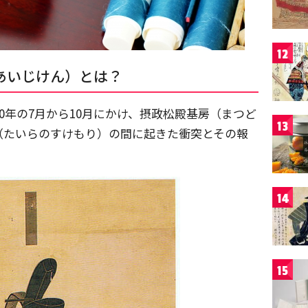
12
あいじけん）とは？
0年の7月から10月にかけ、摂政松殿基房（まつど
13
（たいらのすけもり）の間に起きた衝突とその報
14
15