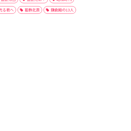
光る君へ
葛飾北斎
鎌倉殿の13人