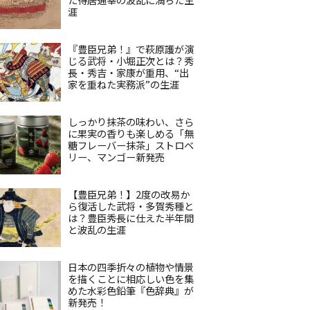
涯
『豊臣兄弟！』で萩原護が演
じる武将・小堀正次とは？秀
長・秀吉・家康が重用、“出
家を重ねた実務派”の生涯
しっかり抹茶の味わい、さら
に果実の香りも楽しめる「無
糖フレーバー抹茶」ストロベ
リー、マンゴー新発売
【豊臣兄弟！】2度の改易か
ら復活した武将・多賀秀種と
は？豊臣秀長に仕えた半年間
と波乱の生涯
日本の四季折々の植物や情景
を描くことに相応しい色を集
めた水彩色鉛筆『色辞典』が
新発売！