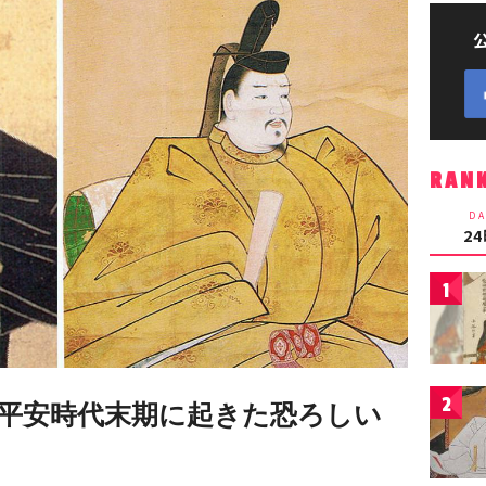
RAN
DA
2
1
2
平安時代末期に起きた恐ろしい