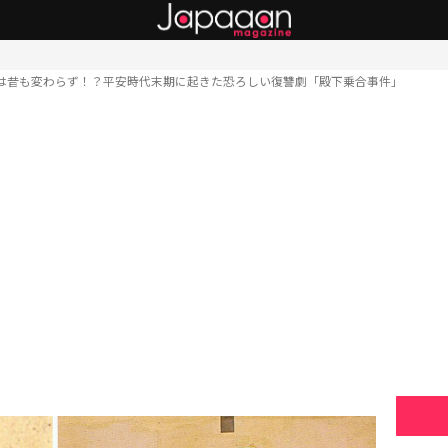
は昔も変わらず！？平安時代末期に起きた恐ろしい復讐劇「殿下乗合事件」