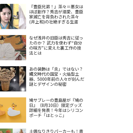
『豊臣兄弟！』茶々＝悪女は
ほぼ創作？秀吉が溺愛、豊臣
家滅亡を背負わされた茶々
(井上和)の壮絶すぎる生涯
なぜ浅井の旧臣は秀吉に従っ
たのか？ 武力を使わず“自分
の味方”に変えた裏工作の技
法とは
あの装飾は「炎」ではない？
縄文時代の国宝・火焔型土
器、5000年前の人々が刻んだ
謎とデザインの秘密
鳩サブレーの豊島屋が『鳩の
日』（8月10日）限定グッズ
詳細を発表！今年はシリコン
ポーチ「はとっこ」
土偶なりきりパーカーも！青