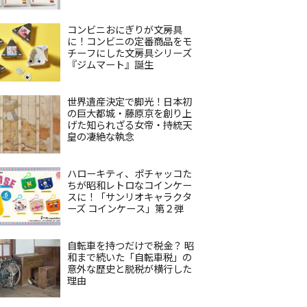
コンビニおにぎりが文房具
に！コンビニの定番商品をモ
チーフにした文房具シリーズ
『ジムマート』誕生
世界遺産決定で脚光！日本初
の巨大都城・藤原京を創り上
げた知られざる女帝・持統天
皇の凄絶な執念
ハローキティ、ポチャッコた
ちが昭和レトロなコインケー
スに！「サンリオキャラクタ
ーズ コインケース」第２弾
自転車を持つだけで税金？ 昭
和まで続いた「自転車税」の
意外な歴史と脱税が横行した
理由