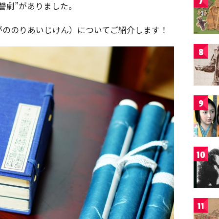
7
讐劇”がありました。
がののりあいじけん）についてご紹介します！
8
9
10
11