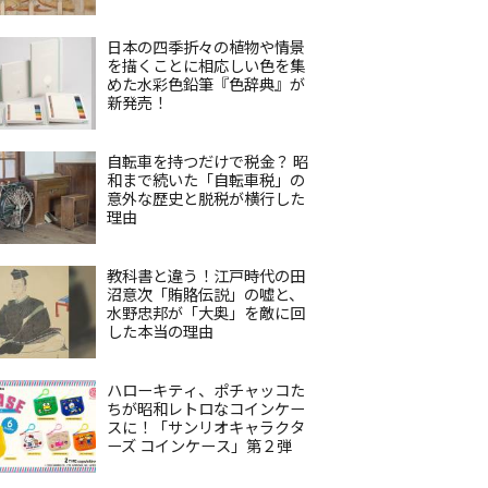
日本の四季折々の植物や情景
を描くことに相応しい色を集
めた水彩色鉛筆『色辞典』が
新発売！
自転車を持つだけで税金？ 昭
和まで続いた「自転車税」の
意外な歴史と脱税が横行した
理由
教科書と違う！江戸時代の田
沼意次「賄賂伝説」の嘘と、
水野忠邦が「大奥」を敵に回
した本当の理由
ハローキティ、ポチャッコた
ちが昭和レトロなコインケー
スに！「サンリオキャラクタ
ーズ コインケース」第２弾