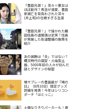
『豊臣兄弟！』茶々＝悪女は
ほぼ創作？秀吉が溺愛、豊臣
家滅亡を背負わされた茶々
(井上和)の壮絶すぎる生涯
『豊臣兄弟！』で描かれた織
田信長の道普請は史実？信長
が実施した街道整備の施策を
紹介
あの装飾は「炎」ではない？
縄文時代の国宝・火焔型土
器、5000年前の人々が刻んだ
謎とデザインの秘密
鳩サブレーの豊島屋が『鳩の
日』（8月10日）限定グッズ
詳細を発表！今年はシリコン
ポーチ「はとっこ」
土偶なりきりパーカーも！青