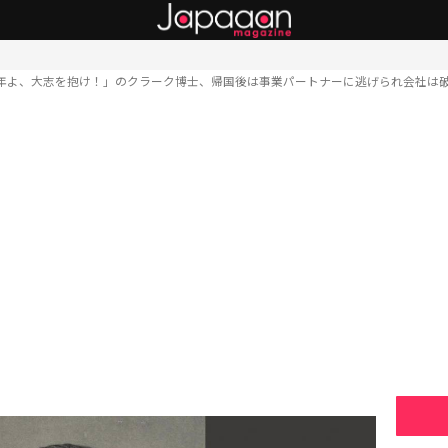
年よ、大志を抱け！」のクラーク博士、帰国後は事業パートナーに逃げられ会社は