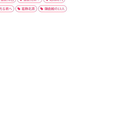
光る君へ
葛飾北斎
鎌倉殿の13人