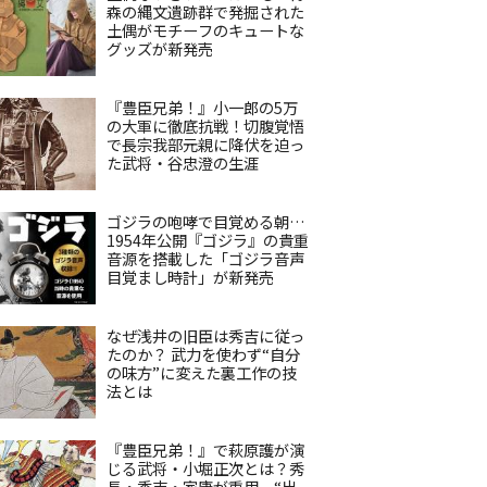
森の縄文遺跡群で発掘された
土偶がモチーフのキュートな
グッズが新発売
『豊臣兄弟！』小一郎の5万
の大軍に徹底抗戦！切腹覚悟
で長宗我部元親に降伏を迫っ
た武将・谷忠澄の生涯
ゴジラの咆哮で目覚める朝…
1954年公開『ゴジラ』の貴重
音源を搭載した「ゴジラ音声
目覚まし時計」が新発売
なぜ浅井の旧臣は秀吉に従っ
たのか？ 武力を使わず“自分
の味方”に変えた裏工作の技
法とは
『豊臣兄弟！』で萩原護が演
じる武将・小堀正次とは？秀
長・秀吉・家康が重用、“出