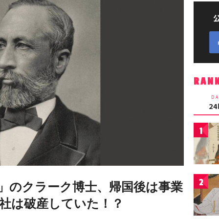
RAN
DA
2
1
2
」のクラーク博士、帰国後は事業
社は破産していた！？