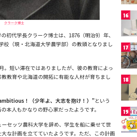
16
クラーク博士
の初代学長クラーク博士は、1876（明治9）年、
農学校（現・北海道大学農学部）の教頭となりまし
17
か月。短い滞在ではありましたが、彼の教育によっ
宗教教育や北海道の開拓に有能な人材が育ちまし
18
be ambitious！（少年よ、大志を抱け！）”
という
当の本人もかなりの野心家だったようです。
19
チューセッツ農科大学を辞め、学生を船に乗せて世
壮大な計画を立てていたようです。ただ、この計画