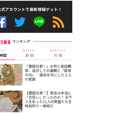
公式アカウントで最新情報ゲット！
ランキング
KING
ILY
WEEKLY
MONTHLY
4時間
週 間
月 間
『豊臣兄弟！』お市と柴田勝
家、自刃しての最期と「辞世
の句」…運命を共にした２人
の悲劇
【豊臣兄弟！】秀吉は本当に
「女狂い」だったのか？ 天下
人を彩った11人の側室たちを
時系列で一挙紹介