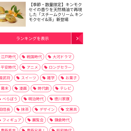
【季節・数量限定】キンモク
セイの香りを天然精油で再現
した「スチームクリーム キン
モクセイ&茶」新登場
ランキングを表示
江戸時代
戦国時代
大河ドラマ
平安時代
アニメ
ロングセラー
国武将
スイーツ
雑学
お菓子
幕末
漫画
時代劇
テレビ
べらぼう
明治時代
徳川家康
田信長
抹茶
デザイン
文房具
フィギュア
展覧会
鎌倉時代
豊臣秀吉
豊臣兄弟！
昭和時代