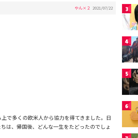
やん×２
2021/07/22
3
4
5
6
る上で多くの欧米人から協力を得てきました。日
たちは、帰国後、どんな一生をたどったのでしょ