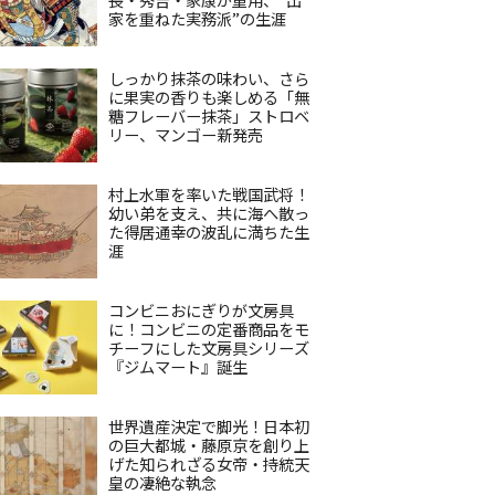
家を重ねた実務派”の生涯
しっかり抹茶の味わい、さら
に果実の香りも楽しめる「無
糖フレーバー抹茶」ストロベ
リー、マンゴー新発売
村上水軍を率いた戦国武将！
幼い弟を支え、共に海へ散っ
た得居通幸の波乱に満ちた生
涯
コンビニおにぎりが文房具
に！コンビニの定番商品をモ
チーフにした文房具シリーズ
『ジムマート』誕生
世界遺産決定で脚光！日本初
の巨大都城・藤原京を創り上
げた知られざる女帝・持統天
皇の凄絶な執念