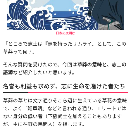
日本の夜明け
「ところで志士は『志を持ったサムライ』として、この
草莽って何？」
そんな質問を受けたので、今回は
草莽の意味と、志士の
語源
など紹介したいと思います。
名誉も利益も求めず、志に生命を賭けた者たち
草莽の草とは文字通りそこら辺に生えている草花の意味
で、よく「雑草魂」などと言われる通り、エリートでは
ない
身分の低い者
（下級武士を加えることもあります
が、主に在野の民間人）を指します。