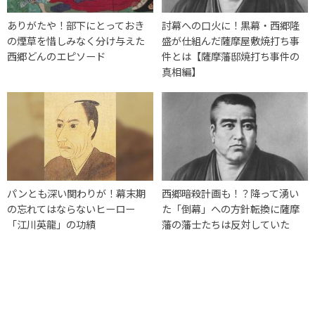
ありがたや！部下にとっておき
討幕への口火に！黒幕・西郷隆
の煙草を惜しみなく分け与えた
盛が仕組んだ薩摩屋敷焼打ち事
西郷どんのエピソード
件とは【薩摩藩邸焼打ち事件の
真相編】
パンとも深い関わりが！幕末期
西郷暗殺計画も！？降って湧い
の忘れてはならないヒーロー
た「倒幕」への方針転換に薩摩
「江川英龍」の功績
藩の藩士たちは反対していた