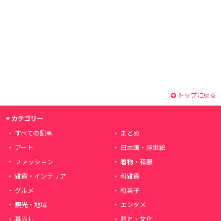
トップに戻る
カテゴリー
すべての記事
まとめ
アート
日本画・浮世絵
ファッション
着物・和服
雑貨・インテリア
和雑貨
グルメ
和菓子
観光・地域
エンタメ
暮らし
歴史・文化