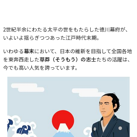
2世紀半余にわたる太平の世をもたらした徳川幕府が、
いよいよ揺らぎつつあった江戸時代末期。
いわゆる
幕末
において、日本の維新を目指して全国各地
を東奔西走した
草莽（そうもう）の志士
たちの活躍は、
今でも高い人気を誇っています。