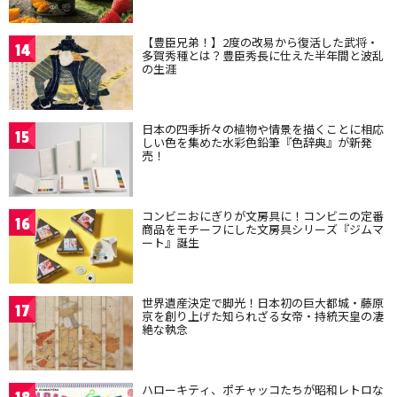
【豊臣兄弟！】2度の改易から復活した武将・
14
多賀秀種とは？豊臣秀長に仕えた半年間と波乱
の生涯
日本の四季折々の植物や情景を描くことに相応
15
しい色を集めた水彩色鉛筆『色辞典』が新発
売！
コンビニおにぎりが文房具に！コンビニの定番
16
商品をモチーフにした文房具シリーズ『ジムマ
ート』誕生
世界遺産決定で脚光！日本初の巨大都城・藤原
17
京を創り上げた知られざる女帝・持統天皇の凄
絶な執念
ハローキティ、ポチャッコたちが昭和レトロな