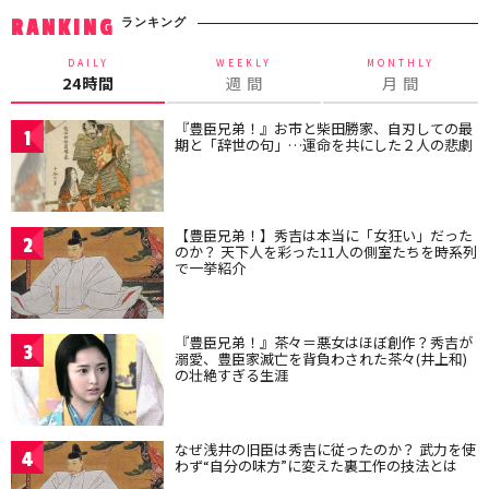
ランキング
RANKING
DAILY
WEEKLY
MONTHLY
24時間
週 間
月 間
『豊臣兄弟！』お市と柴田勝家、自刃しての最
1
期と「辞世の句」…運命を共にした２人の悲劇
【豊臣兄弟！】秀吉は本当に「女狂い」だった
2
のか？ 天下人を彩った11人の側室たちを時系列
で一挙紹介
『豊臣兄弟！』茶々＝悪女はほぼ創作？秀吉が
3
溺愛、豊臣家滅亡を背負わされた茶々(井上和)
の壮絶すぎる生涯
なぜ浅井の旧臣は秀吉に従ったのか？ 武力を使
4
わず“自分の味方”に変えた裏工作の技法とは