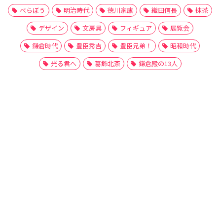
べらぼう
明治時代
徳川家康
織田信長
抹茶
デザイン
文房具
フィギュア
展覧会
鎌倉時代
豊臣秀吉
豊臣兄弟！
昭和時代
光る君へ
葛飾北斎
鎌倉殿の13人