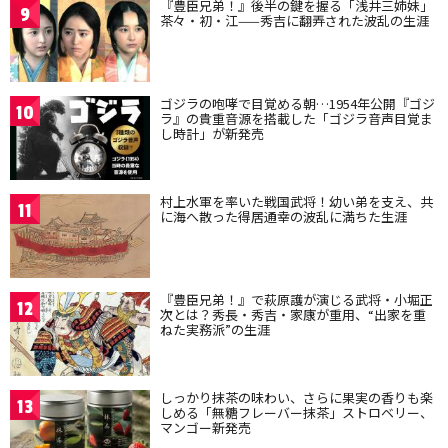
『豊臣兄弟！』後半の鍵を握る「浅井三姉妹」
9
茶々・初・江——秀吉に翻弄された波乱の生涯
ゴジラの咆哮で目覚める朝…1954年公開『ゴジ
10
ラ』の貴重音源を搭載した「ゴジラ音声目覚ま
し時計」が新発売
村上水軍を率いた戦国武将！幼い弟を支え、共
11
に海へ散った得居通幸の波乱に満ちた生涯
『豊臣兄弟！』で萩原護が演じる武将・小堀正
12
次とは？秀長・秀吉・家康が重用、“出家を重
ねた実務派”の生涯
しっかり抹茶の味わい、さらに果実の香りも楽
13
しめる「無糖フレーバー抹茶」ストロベリー、
マンゴー新発売