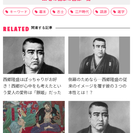
キーワード
幕末
志士
江戸時代
語源
雑学
関連する記事
RELATED
西郷隆盛はぽっちゃりがお好
倒幕のためなら…西郷隆盛の従
き！西郷が心中をも考えたとい
来のイメージを覆す彼の３つの
う愛人の愛称は「豚姫」だった
本性とは！？