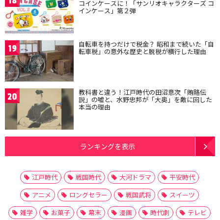
18
コインケースに！「サンリオキャラクターズ コ
インケース」第２弾
自転車を持つだけで税金？ 昭和まで続いた「自
19
転車税」の意外な歴史と脱税が横行した理由
教科書と違う！江戸時代の田沼意次「賄賂伝
20
説」の嘘と、水野忠邦が「大奥」を敵に回した
本当の理由
ランキングを表示
江戸時代
戦国時代
大河ドラマ
平安時代
アニメ
ロングセラー
戦国武将
スイーツ
雑学
お菓子
幕末
漫画
時代劇
テレビ