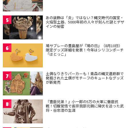
あの装飾は「炎」ではない？縄文時代の国宝・
5
火焔型土器、5000年前の人々が刻んだ謎とデザ
インの秘密
鳩サブレーの豊島屋が『鳩の日』（8月10日）
6
限定グッズ詳細を発表！今年はシリコンポーチ
「はとっこ」
土偶なりきりパーカーも！青森の縄文遺跡群で
7
発掘された土偶がモチーフのキュートなグッズ
が新発売
『豊臣兄弟！』小一郎の5万の大軍に徹底抗
8
戦！切腹覚悟で長宗我部元親に降伏を迫った武
将・谷忠澄の生涯