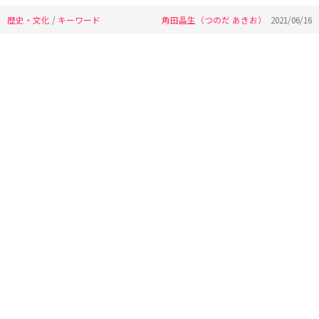
歴史・文化
/
キーワード
角田晶生（つのだ あきお）
2021/06/16