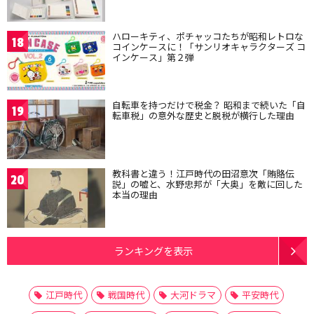
ハローキティ、ポチャッコたちが昭和レトロな
18
コインケースに！「サンリオキャラクターズ コ
インケース」第２弾
自転車を持つだけで税金？ 昭和まで続いた「自
19
転車税」の意外な歴史と脱税が横行した理由
教科書と違う！江戸時代の田沼意次「賄賂伝
20
説」の嘘と、水野忠邦が「大奥」を敵に回した
本当の理由
ランキングを表示
江戸時代
戦国時代
大河ドラマ
平安時代