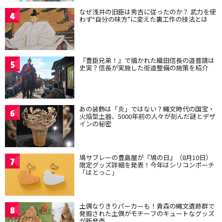
なぜ浅井の旧臣は秀吉に従ったのか？ 武力を使
4
わず“自分の味方”に変えた裏工作の技法とは
『豊臣兄弟！』で描かれた織田信長の道普請は
5
史実？信長が実施した街道整備の施策を紹介
あの装飾は「炎」ではない？縄文時代の国宝・
6
火焔型土器、5000年前の人々が刻んだ謎とデザ
インの秘密
鳩サブレーの豊島屋が『鳩の日』（8月10日）
7
限定グッズ詳細を発表！今年はシリコンポーチ
「はとっこ」
土偶なりきりパーカーも！青森の縄文遺跡群で
8
発掘された土偶がモチーフのキュートなグッズ
が新発売