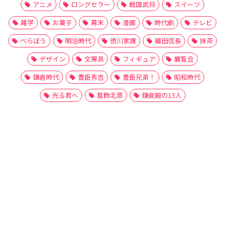
アニメ
ロングセラー
戦国武将
スイーツ
雑学
お菓子
幕末
漫画
時代劇
テレビ
べらぼう
明治時代
徳川家康
織田信長
抹茶
デザイン
文房具
フィギュア
展覧会
鎌倉時代
豊臣秀吉
豊臣兄弟！
昭和時代
光る君へ
葛飾北斎
鎌倉殿の13人