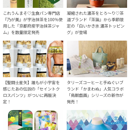
これうんまそ♡生食パン専門店
凝縮された濃茶をとろ〜り♡茶
『乃が美』が宇治抹茶を100％使
道ブランド『茶論』から季節限
用した「京都府産宇治抹茶ジャ
定の「白いかき氷 濃茶トッピン
ム」を数量限定発売
グ」が登場
【聖闘士星矢】誰もが小宇宙を
タリーズコーヒーと手ぬぐいブ
感じたあの伝説の「セイントク
ランド「かまわぬ」人気コラボ
ロスパンツ」がついに再販決
「鳥獣戯画」シリーズの新作が
定！
発売！