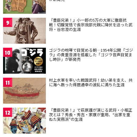
『豊臣兄弟！』小一郎の5万の大軍に徹底抗
9
戦！切腹覚悟で長宗我部元親に降伏を迫った武
将・谷忠澄の生涯
ゴジラの咆哮で目覚める朝…1954年公開『ゴジ
10
ラ』の貴重音源を搭載した「ゴジラ音声目覚ま
し時計」が新発売
村上水軍を率いた戦国武将！幼い弟を支え、共
11
に海へ散った得居通幸の波乱に満ちた生涯
『豊臣兄弟！』で萩原護が演じる武将・小堀正
12
次とは？秀長・秀吉・家康が重用、“出家を重
ねた実務派”の生涯