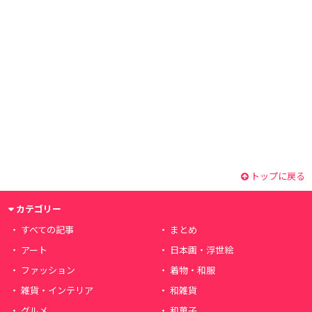
トップに戻る
カテゴリー
すべての記事
まとめ
アート
日本画・浮世絵
ファッション
着物・和服
雑貨・インテリア
和雑貨
グルメ
和菓子