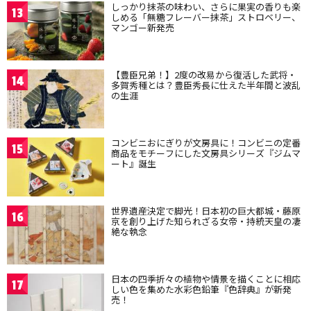
しっかり抹茶の味わい、さらに果実の香りも楽
13
しめる「無糖フレーバー抹茶」ストロベリー、
マンゴー新発売
【豊臣兄弟！】2度の改易から復活した武将・
14
多賀秀種とは？豊臣秀長に仕えた半年間と波乱
の生涯
コンビニおにぎりが文房具に！コンビニの定番
15
商品をモチーフにした文房具シリーズ『ジムマ
ート』誕生
世界遺産決定で脚光！日本初の巨大都城・藤原
16
京を創り上げた知られざる女帝・持統天皇の凄
絶な執念
日本の四季折々の植物や情景を描くことに相応
17
しい色を集めた水彩色鉛筆『色辞典』が新発
売！