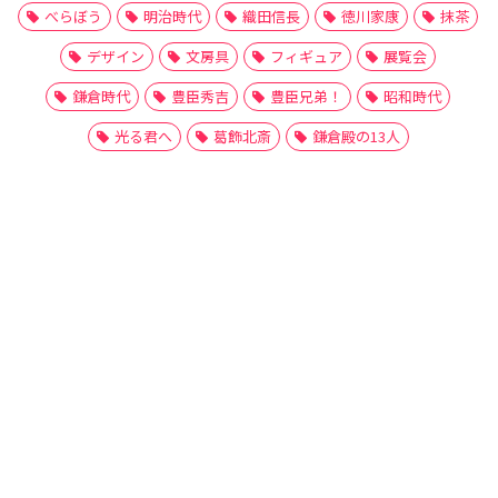
べらぼう
明治時代
織田信長
徳川家康
抹茶
デザイン
文房具
フィギュア
展覧会
鎌倉時代
豊臣秀吉
豊臣兄弟！
昭和時代
光る君へ
葛飾北斎
鎌倉殿の13人