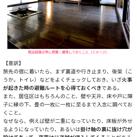
脱出経路は常に把握・確保しておくこと（イメージ）
【意訳】
旅先の宿に着いたら、まず裏道や行き止まり、後架（こ
うか。トイレ）などをよくチェックしておき、いざ
火事
が起きた時の避難ルートを心得ておくべき
である。
また、居住区はもちろんのこと、壁や天井、床や戸に障
子に縁の下、畳の一枚に一枚に至るまで入念に調べてお
くこと。
なぜなら、例えば壁が二重になっていたり、床板が外せ
るようになっていたり、あるいは
掛け軸の裏に抜け穴が