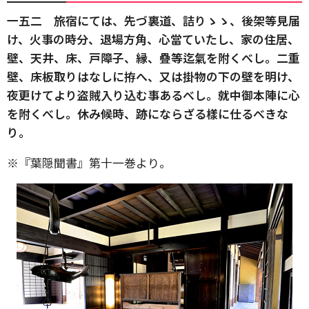
一五二 旅宿にては、先づ裏道、詰りゝゝ、後架等見届
け、火事の時分、退場方角、心當ていたし、家の住居、
壁、天井、床、戸障子、縁、疊等迄氣を附くべし。二重
壁、床板取りはなしに拵へ、又は掛物の下の壁を明け、
夜更けてより盗賊入り込む事あるべし。就中御本陣に心
を附くべし。休み候時、跡にならざる樣に仕るべきな
り。
※『葉隠聞書』第十一巻より。