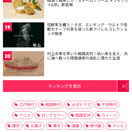
精油で再現した「スチームクリーム キンモクセ
イ&茶」新登場
怪獣革を纏う！ダダ、エレキング…ウルトラ怪
19
獣モチーフの革を使った新アパレルコレクショ
ンが発表
村上水軍を率いた戦国武将！幼い弟を支え、共
20
に海へ散った得居通幸の波乱に満ちた生涯
ランキングを表示
江戸時代
戦国時代
大河ドラマ
平安時代
アニメ
ロングセラー
戦国武将
スイーツ
雑学
お菓子
幕末
漫画
時代劇
テレビ