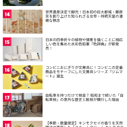
世界遺産決定で脚光！日本初の巨大都城・藤原
14
京を創り上げた知られざる女帝・持統天皇の凄
絶な執念
日本の四季折々の植物や情景を描くことに相応
15
しい色を集めた水彩色鉛筆『色辞典』が新発
売！
コンビニおにぎりが文房具に！コンビニの定番
16
商品をモチーフにした文房具シリーズ『ジムマ
ート』誕生
自転車を持つだけで税金？ 昭和まで続いた「自
17
転車税」の意外な歴史と脱税が横行した理由
【季節・数量限定】キンモクセイの香りを天然
18