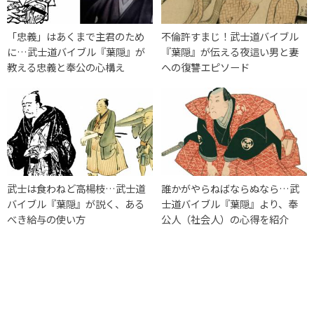
「忠義」はあくまで主君のため
不倫許すまじ！武士道バイブル
に…武士道バイブル『葉隠』が
『葉隠』が伝える夜這い男と妻
教える忠義と奉公の心構え
への復讐エピソード
武士は食わねど高楊枝…武士道
誰かがやらねばならぬなら…武
バイブル『葉隠』が説く、ある
士道バイブル『葉隠』より、奉
べき給与の使い方
公人（社会人）の心得を紹介