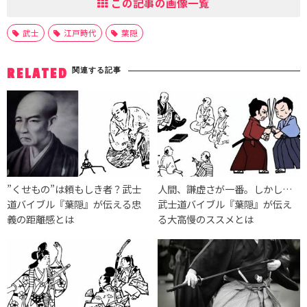
この記事の画像一覧
武士
江戸時代
葉隠
関連する記事
RELATED
”くせもの”は頼もしき者？武士
人間、謙虚さが一番。しかし…
道バイブル『葉隠』が伝える忠
武士道バイブル『葉隠』が伝え
義の距離感とは
る大高慢のススメとは