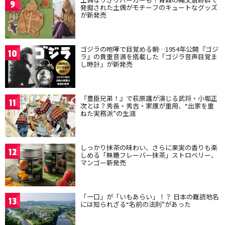
9
発掘された土偶がモチーフのキュートなグッズ
が新発売
ゴジラの咆哮で目覚める朝…1954年公開『ゴジ
10
ラ』の貴重音源を搭載した「ゴジラ音声目覚ま
し時計」が新発売
『豊臣兄弟！』で萩原護が演じる武将・小堀正
11
次とは？秀長・秀吉・家康が重用、“出家を重
ねた実務派”の生涯
しっかり抹茶の味わい、さらに果実の香りも楽
12
しめる「無糖フレーバー抹茶」ストロベリー、
マンゴー新発売
「一口」が「いもあらい」！？ 日本の難読地名
13
には知られざる“名前の法則”があった