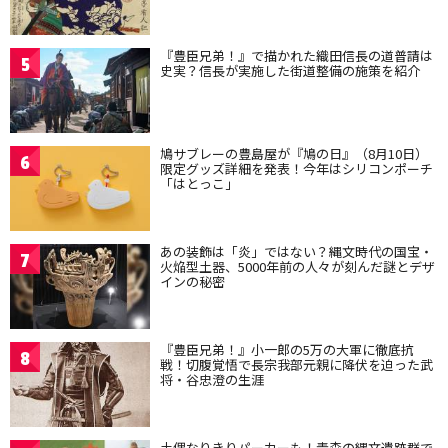
『豊臣兄弟！』で描かれた織田信長の道普請は
5
史実？信長が実施した街道整備の施策を紹介
鳩サブレーの豊島屋が『鳩の日』（8月10日）
6
限定グッズ詳細を発表！今年はシリコンポーチ
「はとっこ」
あの装飾は「炎」ではない？縄文時代の国宝・
7
火焔型土器、5000年前の人々が刻んだ謎とデザ
インの秘密
『豊臣兄弟！』小一郎の5万の大軍に徹底抗
8
戦！切腹覚悟で長宗我部元親に降伏を迫った武
将・谷忠澄の生涯
土偶なりきりパーカーも！青森の縄文遺跡群で