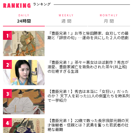
ランキング
RANKING
DAILY
WEEKLY
MONTHLY
24時間
週 間
月 間
『豊臣兄弟！』お市と柴田勝家、自刃しての最
1
期と「辞世の句」…運命を共にした２人の悲劇
『豊臣兄弟！』茶々＝悪女はほぼ創作？秀吉が
2
溺愛、豊臣家滅亡を背負わされた茶々(井上和)
の壮絶すぎる生涯
【豊臣兄弟！】秀吉は本当に「女狂い」だった
3
のか？ 天下人を彩った11人の側室たちを時系列
で一挙紹介
【豊臣兄弟！】22歳で散った長宗我部元親の天
4
才後継者・信親とは？武勇を奮った若武者の壮
絶な最期