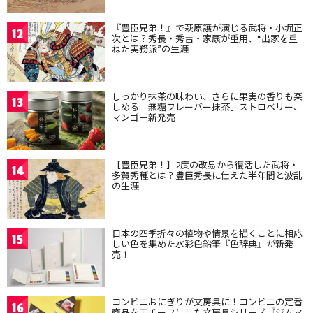
『豊臣兄弟！』で萩原護が演じる武将・小堀正
12
次とは？秀長・秀吉・家康が重用、“出家を重
ねた実務派”の生涯
しっかり抹茶の味わい、さらに果実の香りも楽
13
しめる「無糖フレーバー抹茶」ストロベリー、
マンゴー新発売
【豊臣兄弟！】2度の改易から復活した武将・
14
多賀秀種とは？豊臣秀長に仕えた半年間と波乱
の生涯
日本の四季折々の植物や情景を描くことに相応
15
しい色を集めた水彩色鉛筆『色辞典』が新発
売！
コンビニおにぎりが文房具に！コンビニの定番
16
商品をモチーフにした文房具シリーズ『ジムマ