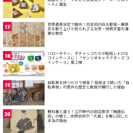
ート』誕生
世界遺産決定で脚光！日本初の巨大都城・藤原
17
京を創り上げた知られざる女帝・持統天皇の凄
絶な執念
ハローキティ、ポチャッコたちが昭和レトロな
18
コインケースに！「サンリオキャラクターズ コ
インケース」第２弾
自転車を持つだけで税金？ 昭和まで続いた「自
19
転車税」の意外な歴史と脱税が横行した理由
教科書と違う！江戸時代の田沼意次「賄賂伝
20
説」の嘘と、水野忠邦が「大奥」を敵に回した
本当の理由