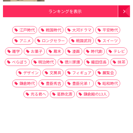
ランキングを表示
江戸時代
戦国時代
大河ドラマ
平安時代
アニメ
ロングセラー
戦国武将
スイーツ
雑学
お菓子
幕末
漫画
時代劇
テレビ
べらぼう
明治時代
徳川家康
織田信長
抹茶
デザイン
文房具
フィギュア
展覧会
鎌倉時代
豊臣秀吉
豊臣兄弟！
昭和時代
光る君へ
葛飾北斎
鎌倉殿の13人