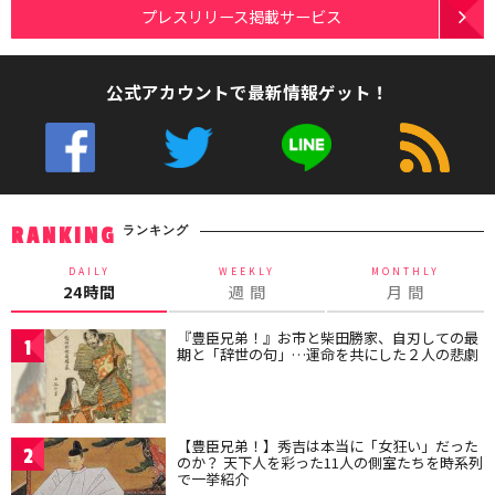
プレスリリース掲載サービス
公式アカウントで最新情報ゲット！
ランキング
RANKING
DAILY
WEEKLY
MONTHLY
24時間
週 間
月 間
『豊臣兄弟！』お市と柴田勝家、自刃しての最
1
期と「辞世の句」…運命を共にした２人の悲劇
【豊臣兄弟！】秀吉は本当に「女狂い」だった
2
のか？ 天下人を彩った11人の側室たちを時系列
で一挙紹介