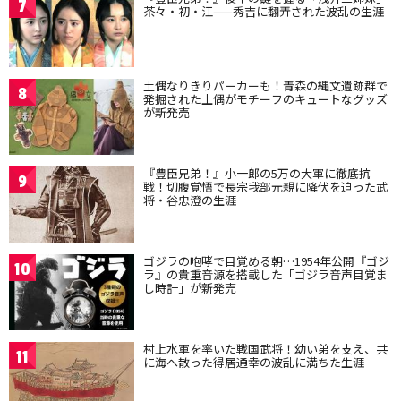
7
茶々・初・江——秀吉に翻弄された波乱の生涯
土偶なりきりパーカーも！青森の縄文遺跡群で
8
発掘された土偶がモチーフのキュートなグッズ
が新発売
『豊臣兄弟！』小一郎の5万の大軍に徹底抗
9
戦！切腹覚悟で長宗我部元親に降伏を迫った武
将・谷忠澄の生涯
ゴジラの咆哮で目覚める朝…1954年公開『ゴジ
10
ラ』の貴重音源を搭載した「ゴジラ音声目覚ま
し時計」が新発売
村上水軍を率いた戦国武将！幼い弟を支え、共
11
に海へ散った得居通幸の波乱に満ちた生涯