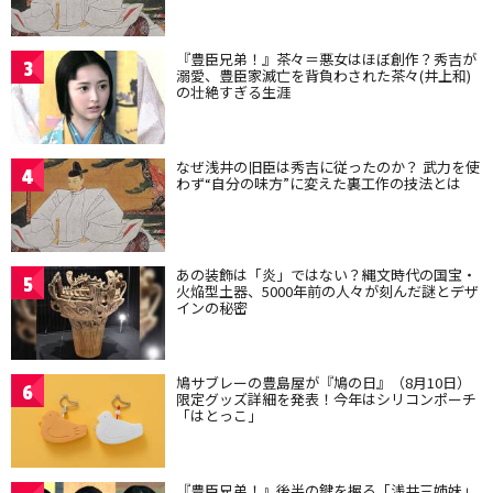
『豊臣兄弟！』茶々＝悪女はほぼ創作？秀吉が
3
溺愛、豊臣家滅亡を背負わされた茶々(井上和)
の壮絶すぎる生涯
なぜ浅井の旧臣は秀吉に従ったのか？ 武力を使
4
わず“自分の味方”に変えた裏工作の技法とは
あの装飾は「炎」ではない？縄文時代の国宝・
5
火焔型土器、5000年前の人々が刻んだ謎とデザ
インの秘密
鳩サブレーの豊島屋が『鳩の日』（8月10日）
6
限定グッズ詳細を発表！今年はシリコンポーチ
「はとっこ」
『豊臣兄弟！』後半の鍵を握る「浅井三姉妹」