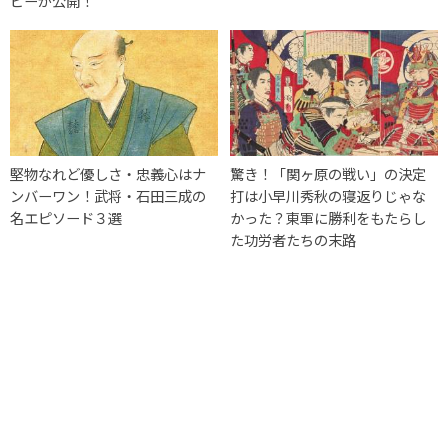
ビーが公開！
堅物なれど優しさ・忠義心はナ
驚き！「関ヶ原の戦い」の決定
ンバーワン！武将・石田三成の
打は小早川秀秋の寝返りじゃな
名エピソード３選
かった？東軍に勝利をもたらし
た功労者たちの末路