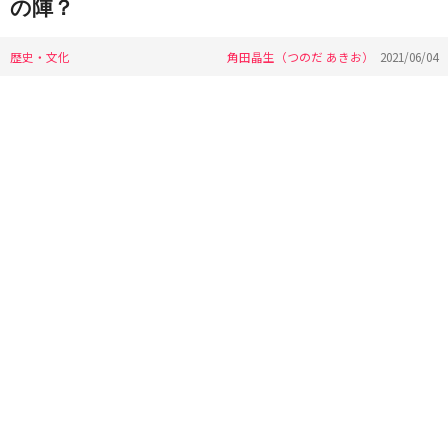
の陣？
歴史・文化
角田晶生（つのだ あきお）
2021/06/04