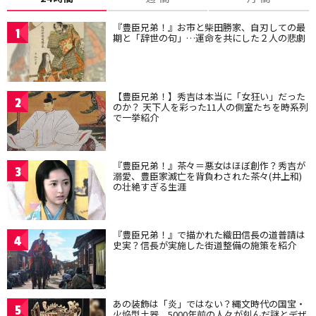
『豊臣兄弟！』お市と柴田勝家、自刃しての最
1
期と「辞世の句」…運命を共にした２人の悲劇
【豊臣兄弟！】秀吉は本当に「女狂い」だった
2
のか？ 天下人を彩った11人の側室たちを時系列
で一挙紹介
『豊臣兄弟！』茶々＝悪女はほぼ創作？秀吉が
3
溺愛、豊臣家滅亡を背負わされた茶々(井上和)
の壮絶すぎる生涯
『豊臣兄弟！』で描かれた織田信長の道普請は
4
史実？信長が実施した街道整備の施策を紹介
あの装飾は「炎」ではない？縄文時代の国宝・
5
火焔型土器、5000年前の人々が刻んだ謎とデザ