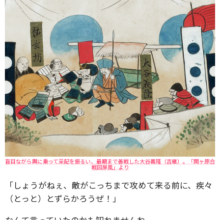
盲目ながら輿に乗って采配を振るい、最期まで善戦した大谷義隆（吉継）。「関ヶ原合
戦図屏風」より
「しょうがねぇ、敵がこっちまで攻めて来る前に、疾々
（とっと）とずらかろうぜ！」
なんて言っていたのかも知れませんね。