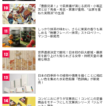
『豊臣兄弟！』で萩原護が演じる武将・小堀正
10
次とは？秀長・秀吉・家康が重用、“出家を重
ねた実務派”の生涯
しっかり抹茶の味わい、さらに果実の香りも楽
11
しめる「無糖フレーバー抹茶」ストロベリー、
マンゴー新発売
世界遺産決定で脚光！日本初の巨大都城・藤原
12
京を創り上げた知られざる女帝・持統天皇の凄
絶な執念
日本の四季折々の植物や情景を描くことに相応
13
しい色を集めた水彩色鉛筆『色辞典』が新発
売！
コンビニおにぎりが文房具に！コンビニの定番
14
商品をモチーフにした文房具シリーズ『ジムマ
ート』誕生