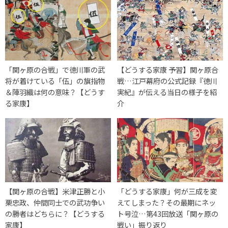
「関ヶ原の合戦」で徳川軍の武
【どうする家康 予習】関ヶ原合
将が着けている「伍」の旗指物
戦…江戸幕府の公式記録『徳川
＆陣羽織は何の意味？【どうす
実紀』が伝える当日の様子を紹
る家康】
介
【関ヶ原の合戦】米津正勝と小
「どうする家康」何が三成を変
栗忠政、仲間同士での武功争い
えてしまった？その最期にネッ
の勝者はどちらに？【どうする
ト号泣…第43回放送「関ヶ原の
家康】
戦い」振り返り