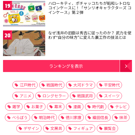
ハローキティ、ポチャッコたちが昭和レトロな
19
コインケースに！「サンリオキャラクターズ コ
インケース」第２弾
なぜ浅井の旧臣は秀吉に従ったのか？ 武力を使
20
わず“自分の味方”に変えた裏工作の技法とは
ランキングを表示
江戸時代
戦国時代
大河ドラマ
平安時代
アニメ
ロングセラー
戦国武将
スイーツ
雑学
お菓子
幕末
漫画
時代劇
テレビ
べらぼう
明治時代
徳川家康
織田信長
抹茶
デザイン
文房具
フィギュア
展覧会