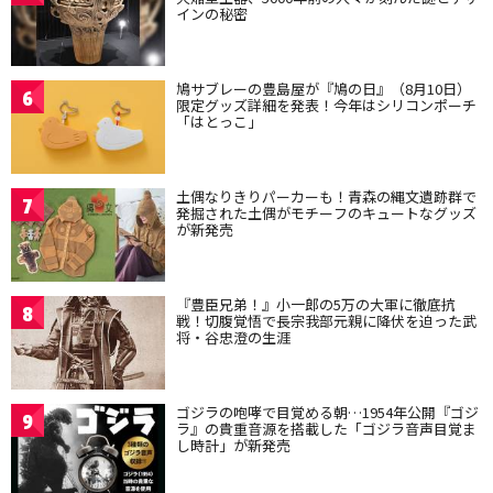
インの秘密
鳩サブレーの豊島屋が『鳩の日』（8月10日）
6
限定グッズ詳細を発表！今年はシリコンポーチ
「はとっこ」
土偶なりきりパーカーも！青森の縄文遺跡群で
7
発掘された土偶がモチーフのキュートなグッズ
が新発売
『豊臣兄弟！』小一郎の5万の大軍に徹底抗
8
戦！切腹覚悟で長宗我部元親に降伏を迫った武
将・谷忠澄の生涯
ゴジラの咆哮で目覚める朝…1954年公開『ゴジ
9
ラ』の貴重音源を搭載した「ゴジラ音声目覚ま
し時計」が新発売