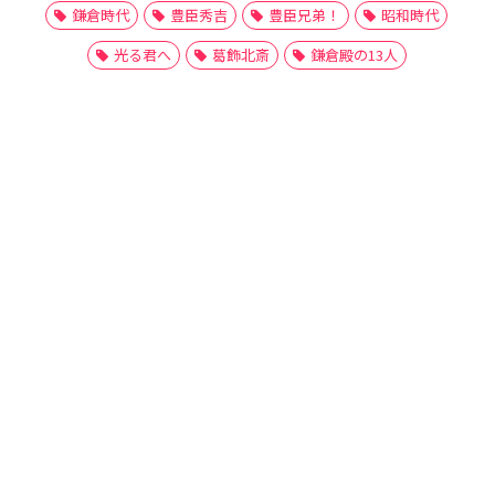
鎌倉時代
豊臣秀吉
豊臣兄弟！
昭和時代
光る君へ
葛飾北斎
鎌倉殿の13人