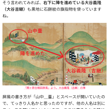
そう言われてみれば、
右下に陣を進めている大谷義隆
（大谷吉継）
も黒地に石餅紋の旗指物を使っています
ね。
「関ヶ原合戦図屏風」より。大谷義隆（吉継）の陣
屏風の書き方が「山中＿臺」とスペースが開いていたの
で、てっきり人名かと思ったのですが、他の人名は別に