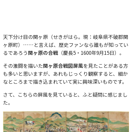
天下分け目の関ヶ原（せきがはら。現：岐阜県不破郡関
ヶ原町）……と言えば、歴史ファンなら誰もが知ってい
るであろう
関ヶ原の合戦
（慶長5・1600年9月15日）。
その激闘を描いた
関ヶ原合戦図屏風
を見たことがある方
も多いと思いますが、あれもじっくり観察すると、細か
なところまで描き込まれていて実に興味深いものです。
さて、こちらの屏風を見ていると、ふと疑問に感じまし
た。