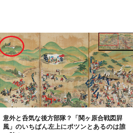
意外と呑気な後方部隊？「関ヶ原合戦図屛
風」のいちばん左上にポツンとあるのは誰