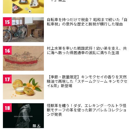
自転車を持つだけで税金？ 昭和まで続いた「自
15
転車税」の意外な歴史と脱税が横行した理由
村上水軍を率いた戦国武将！幼い弟を支え、共
16
に海へ散った得居通幸の波乱に満ちた生涯
【季節・数量限定】キンモクセイの香りを天然
17
精油で再現した「スチームクリーム キンモクセ
イ&茶」新登場
怪獣革を纏う！ダダ、エレキング…ウルトラ怪
18
獣モチーフの革を使った新アパレルコレクショ
ンが発表