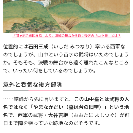
「関ヶ原合戦図屏風」より。決戦の舞台から遠く後方の「山中 臺」とは？
位置的には
石田三成
（いしだ みつなり）率いる西軍な
のでしょうが、山中という苗字の武将はいたのでしょう
か。そもそも、決戦の舞台から遠く離れたこんなところ
で、いったい何をしているのでしょうか。
意外と呑気な後方部隊
……結論から先に言いますと、この
山中臺とは武将の人
名ではなく「やまなかだい（臺は台の旧字）」という地
名
で、西軍の武将・
大谷吉継
（おおたに よしつぐ）が前
日まで陣を張っていた跡地なのだそうです。