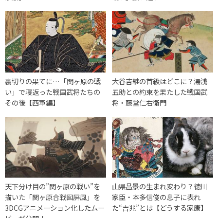
裏切りの果てに…「関ヶ原の戦
大谷吉継の首級はどこに？湯浅
い」で寝返った戦国武将たちの
五助との約束を果たした戦国武
その後【西軍編】
将・藤堂仁右衛門
天下分け目の”関ヶ原の戦い”を
山県昌景の生まれ変わり？徳川
描いた「関ヶ原合戦図屏風」を
家臣・本多信俊の息子に表れ
3DCGアニメーション化したムー
た“吉兆”とは【どうする家康】