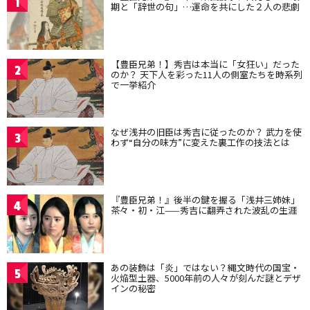
1
期と「辞世の句」…運命を共にした２人の悲劇
【豊臣兄弟！】秀吉は本当に「女狂い」だった
2
のか？ 天下人を彩った11人の側室たちを時系列
で一挙紹介
なぜ浅井の旧臣は秀吉に従ったのか？ 武力を使
3
わず“自分の味方”に変えた裏工作の技法とは
『豊臣兄弟！』後半の鍵を握る「浅井三姉妹」
4
茶々・初・江——秀吉に翻弄された波乱の生涯
あの装飾は「炎」ではない？縄文時代の国宝・
5
火焔型土器、5000年前の人々が刻んだ謎とデザ
インの秘密