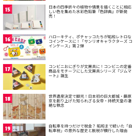
日本の四季折々の植物や情景を描くことに相応
15
しい色を集めた水彩色鉛筆『色辞典』が新発
売！
ハローキティ、ポチャッコたちが昭和レトロな
16
コインケースに！「サンリオキャラクターズ コ
インケース」第２弾
コンビニおにぎりが文房具に！コンビニの定番
17
商品をモチーフにした文房具シリーズ『ジムマ
ート』誕生
世界遺産決定で脚光！日本初の巨大都城・藤原
18
京を創り上げた知られざる女帝・持統天皇の凄
絶な執念
自転車を持つだけで税金？ 昭和まで続いた「自
19
転車税」の意外な歴史と脱税が横行した理由