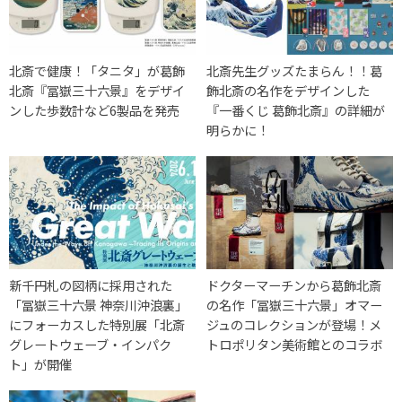
北斎で健康！「タニタ」が葛飾
北斎先生グッズたまらん！！葛
北斎『冨嶽三十六景』をデザイ
飾北斎の名作をデザインした
ンした歩数計など6製品を発売
『一番くじ 葛飾北斎』の詳細が
明らかに！
新千円札の図柄に採用された
ドクターマーチンから葛飾北斎
「冨嶽三十六景 神奈川沖浪裏」
の名作「冨嶽三十六景」オマー
にフォーカスした特別展「北斎
ジュのコレクションが登場！メ
グレートウェーブ・インパク
トロポリタン美術館とのコラボ
ト」が開催