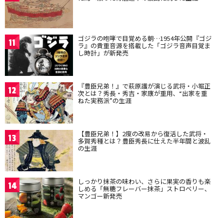
ゴジラの咆哮で目覚める朝…1954年公開『ゴジ
11
ラ』の貴重音源を搭載した「ゴジラ音声目覚ま
し時計」が新発売
『豊臣兄弟！』で萩原護が演じる武将・小堀正
12
次とは？秀長・秀吉・家康が重用、“出家を重
ねた実務派”の生涯
【豊臣兄弟！】2度の改易から復活した武将・
13
多賀秀種とは？豊臣秀長に仕えた半年間と波乱
の生涯
しっかり抹茶の味わい、さらに果実の香りも楽
14
しめる「無糖フレーバー抹茶」ストロベリー、
マンゴー新発売