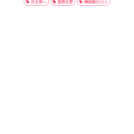
光る君へ
葛飾北斎
鎌倉殿の13人