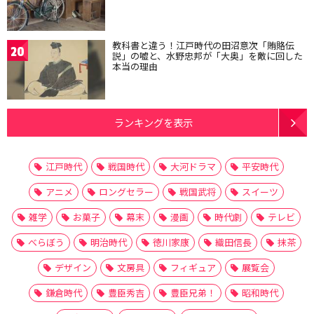
教科書と違う！江戸時代の田沼意次「賄賂伝
20
説」の嘘と、水野忠邦が「大奥」を敵に回した
本当の理由
ランキングを表示
江戸時代
戦国時代
大河ドラマ
平安時代
アニメ
ロングセラー
戦国武将
スイーツ
雑学
お菓子
幕末
漫画
時代劇
テレビ
べらぼう
明治時代
徳川家康
織田信長
抹茶
デザイン
文房具
フィギュア
展覧会
鎌倉時代
豊臣秀吉
豊臣兄弟！
昭和時代