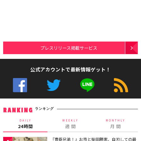
プレスリリース掲載サービス
公式アカウントで最新情報ゲット！
ランキング
RANKING
DAILY
WEEKLY
MONTHLY
24時間
週 間
月 間
『豊臣兄弟！』お市と柴田勝家、自刃しての最