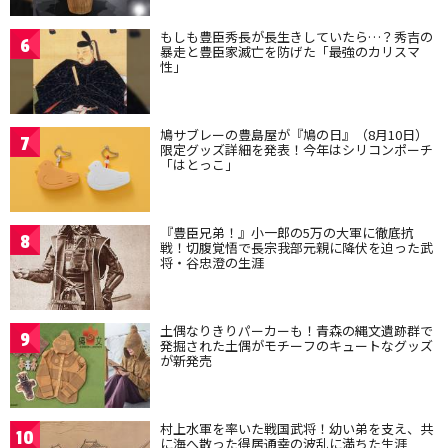
もしも豊臣秀長が長生きしていたら…？秀吉の
6
暴走と豊臣家滅亡を防げた「最強のカリスマ
性」
鳩サブレーの豊島屋が『鳩の日』（8月10日）
7
限定グッズ詳細を発表！今年はシリコンポーチ
「はとっこ」
『豊臣兄弟！』小一郎の5万の大軍に徹底抗
8
戦！切腹覚悟で長宗我部元親に降伏を迫った武
将・谷忠澄の生涯
土偶なりきりパーカーも！青森の縄文遺跡群で
9
発掘された土偶がモチーフのキュートなグッズ
が新発売
村上水軍を率いた戦国武将！幼い弟を支え、共
10
に海へ散った得居通幸の波乱に満ちた生涯