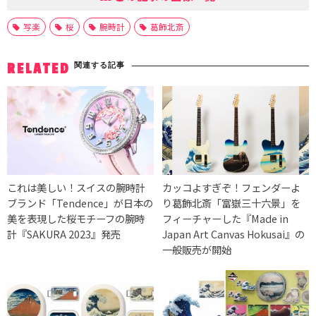
写楽
桜
腕時計
葛飾北斎
関連する記事
RELATED
これは美しい！スイスの腕時計
カッコよすぎぞ！フェンダーよ
ブランド「Tendence」が日本の
り葛飾北斎「富嶽三十六景」を
美を表現した桜モチーフの腕時
フィーチャーした『Made in
計『SAKURA 2023』発売
Japan Art Canvas Hokusai』の
一般販売が開始