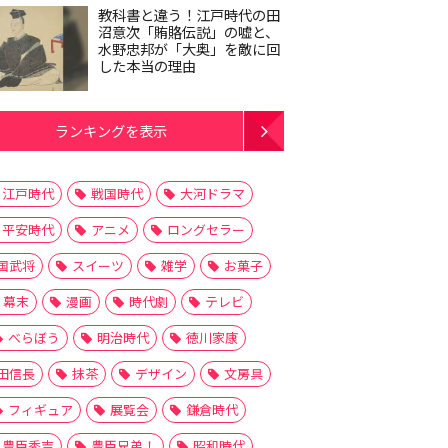
教科書と違う！江戸時代の田
沼意次「賄賂伝説」の嘘と、
水野忠邦が「大奥」を敵に回
した本当の理由
ランキングを表示
江戸時代
戦国時代
大河ドラマ
平安時代
アニメ
ロングセラー
国武将
スイーツ
雑学
お菓子
幕末
漫画
時代劇
テレビ
べらぼう
明治時代
徳川家康
田信長
抹茶
デザイン
文房具
フィギュア
展覧会
鎌倉時代
豊臣秀吉
豊臣兄弟！
昭和時代