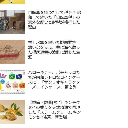
自転車を持つだけで税金？ 昭
和まで続いた「自転車税」の
意外な歴史と脱税が横行した
理由
村上水軍を率いた戦国武将！
幼い弟を支え、共に海へ散っ
た得居通幸の波乱に満ちた生
涯
ハローキティ、ポチャッコた
ちが昭和レトロなコインケー
スに！「サンリオキャラクタ
ーズ コインケース」第２弾
【季節・数量限定】キンモク
セイの香りを天然精油で再現
した「スチームクリーム キン
モクセイ&茶」新登場