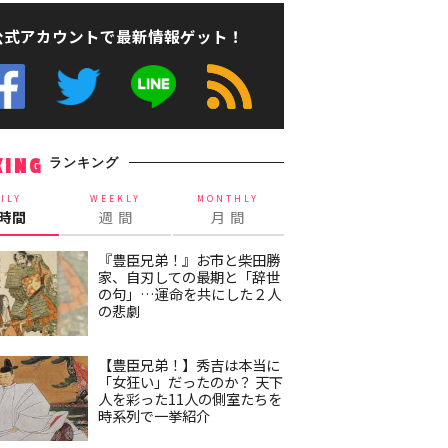
公式アカウントで最新情報ゲット！
ランキング
KING
ILY
WEEKLY
MONTHLY
4時間
週 間
月 間
『豊臣兄弟！』お市と柴田勝
家、自刃しての最期と「辞世
の句」…運命を共にした２人
の悲劇
【豊臣兄弟！】秀吉は本当に
「女狂い」だったのか？ 天下
人を彩った11人の側室たちを
時系列で一挙紹介