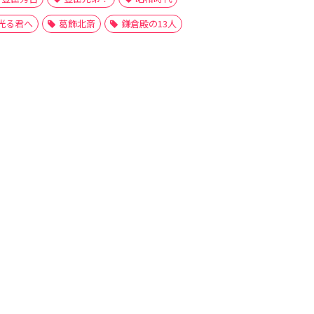
光る君へ
葛飾北斎
鎌倉殿の13人