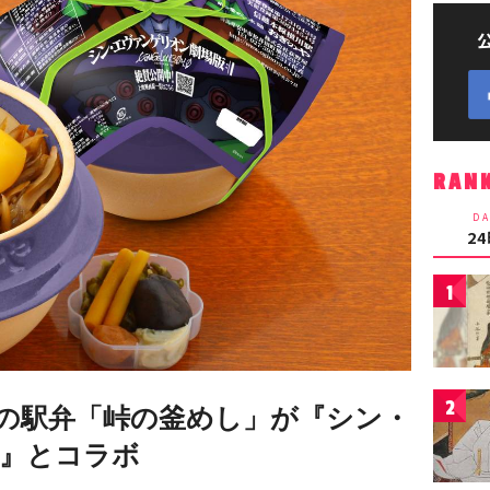
RAN
DA
2
1
2
の駅弁「峠の釜めし」が『シン・
』とコラボ