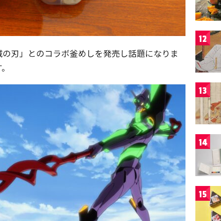
12
滅の刃」とのコラボ釜めしを発売し話題になりま
す。
13
14
15