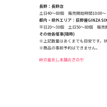
長野：長野店
土日40～80個 販売開始時間10:0
都内・県外エリア：荻野屋GINZA S
平日20～30個 土日50～80個 販売開
その他各催事(随時)
※上記数量はあくまでも目安です。
※商品の事前予約はできません。
峠の釜めし本舗おぎのや