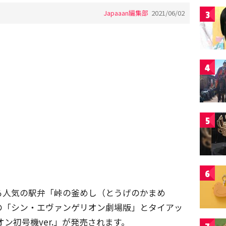
Japaaan編集部
2021/06/02
3
4
5
6
る人気の駅弁「峠の釜めし（とうげのかまめ
の「シン・エヴァンゲリオン劇場版」とタイアッ
ン初号機ver.」が発売されます。