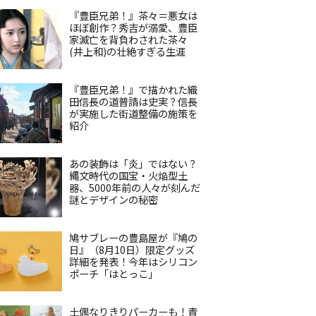
『豊臣兄弟！』茶々＝悪女は
ほぼ創作？秀吉が溺愛、豊臣
家滅亡を背負わされた茶々
(井上和)の壮絶すぎる生涯
『豊臣兄弟！』で描かれた織
田信長の道普請は史実？信長
が実施した街道整備の施策を
紹介
あの装飾は「炎」ではない？
縄文時代の国宝・火焔型土
器、5000年前の人々が刻んだ
謎とデザインの秘密
鳩サブレーの豊島屋が『鳩の
日』（8月10日）限定グッズ
詳細を発表！今年はシリコン
ポーチ「はとっこ」
土偶なりきりパーカーも！青