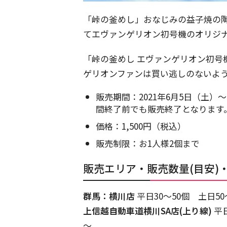
「峠の釜めし」おなじみの益子焼の
てエヴァンゲリオン初号機のオリジ
「峠の釜めし エヴァンゲリオン初号機
ゲリオンファンは買い逃しのないよう
販売期間：2021年6月5日（土
間終了前でも販売終了となります
価格：1,500円（税込）
販売制限：お1人様2個まで
販売エリア・販売数量(目安)
群馬：横川店
平日30～50個 土日50
上信越自動車道横川SA店(上り線)
平日
～