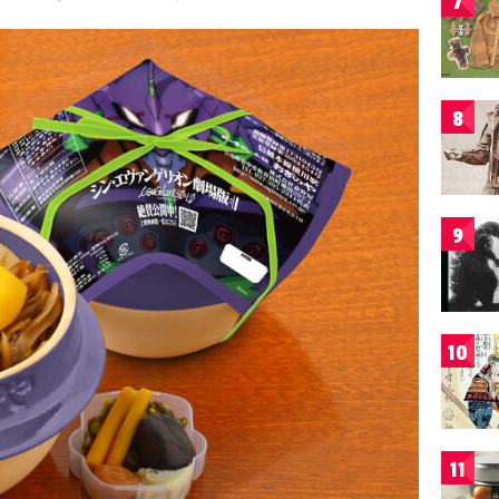
7
8
9
10
11