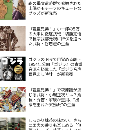
森の縄文遺跡群で発掘された
土偶がモチーフのキュートな
グッズが新発売
『豊臣兄弟！』小一郎の5万
の大軍に徹底抗戦！切腹覚悟
で長宗我部元親に降伏を迫っ
た武将・谷忠澄の生涯
ゴジラの咆哮で目覚める朝…
1954年公開『ゴジラ』の貴重
音源を搭載した「ゴジラ音声
目覚まし時計」が新発売
『豊臣兄弟！』で萩原護が演
じる武将・小堀正次とは？秀
長・秀吉・家康が重用、“出
家を重ねた実務派”の生涯
しっかり抹茶の味わい、さら
に果実の香りも楽しめる「無
糖フレーバー抹茶」ストロベ