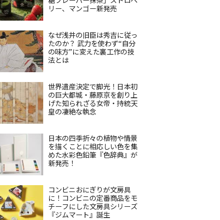
リー、マンゴー新発売
なぜ浅井の旧臣は秀吉に従っ
たのか？ 武力を使わず“自分
の味方”に変えた裏工作の技
法とは
世界遺産決定で脚光！日本初
の巨大都城・藤原京を創り上
げた知られざる女帝・持統天
皇の凄絶な執念
日本の四季折々の植物や情景
を描くことに相応しい色を集
めた水彩色鉛筆『色辞典』が
新発売！
コンビニおにぎりが文房具
に！コンビニの定番商品をモ
チーフにした文房具シリーズ
『ジムマート』誕生