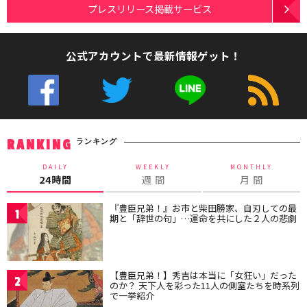
プレスリリース掲載サービス
公式アカウントで最新情報ゲット！
ランキング
RANKING
DAILY
WEEKLY
MONTHLY
24時間
週 間
月 間
『豊臣兄弟！』お市と柴田勝家、自刃しての最
1
期と「辞世の句」…運命を共にした２人の悲劇
【豊臣兄弟！】秀吉は本当に「女狂い」だった
2
のか？ 天下人を彩った11人の側室たちを時系列
で一挙紹介