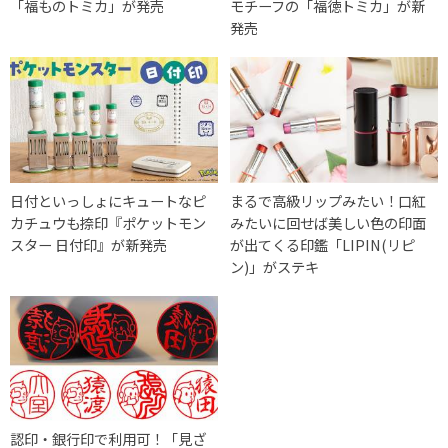
「福ものトミカ」が発売
モチーフの「福徳トミカ」が新
発売
日付といっしょにキュートなピ
まるで高級リップみたい！口紅
カチュウも捺印『ポケットモン
みたいに回せば美しい色の印面
スター 日付印』が新発売
が出てくる印鑑「LIPIN(リピ
ン)」がステキ
認印・銀行印で利用可！「見ざ