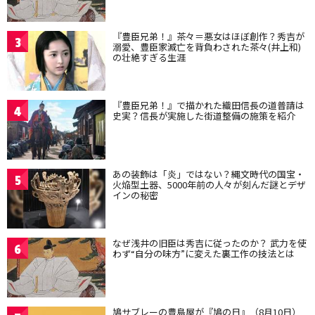
『豊臣兄弟！』茶々＝悪女はほぼ創作？秀吉が
3
溺愛、豊臣家滅亡を背負わされた茶々(井上和)
の壮絶すぎる生涯
『豊臣兄弟！』で描かれた織田信長の道普請は
4
史実？信長が実施した街道整備の施策を紹介
あの装飾は「炎」ではない？縄文時代の国宝・
5
火焔型土器、5000年前の人々が刻んだ謎とデザ
インの秘密
なぜ浅井の旧臣は秀吉に従ったのか？ 武力を使
6
わず“自分の味方”に変えた裏工作の技法とは
鳩サブレーの豊島屋が『鳩の日』（8月10日）