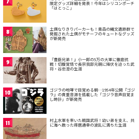
7
限定グッズ詳細を発表！今年はシリコンポーチ
「はとっこ」
土偶なりきりパーカーも！青森の縄文遺跡群で
8
発掘された土偶がモチーフのキュートなグッズ
が新発売
『豊臣兄弟！』小一郎の5万の大軍に徹底抗
9
戦！切腹覚悟で長宗我部元親に降伏を迫った武
将・谷忠澄の生涯
ゴジラの咆哮で目覚める朝…1954年公開『ゴジ
10
ラ』の貴重音源を搭載した「ゴジラ音声目覚ま
し時計」が新発売
村上水軍を率いた戦国武将！幼い弟を支え、共
11
に海へ散った得居通幸の波乱に満ちた生涯