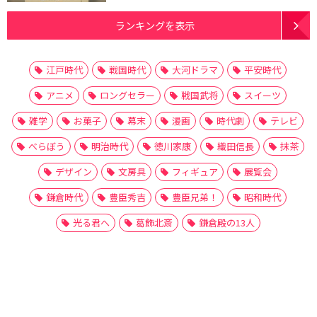
ランキングを表示
江戸時代
戦国時代
大河ドラマ
平安時代
アニメ
ロングセラー
戦国武将
スイーツ
雑学
お菓子
幕末
漫画
時代劇
テレビ
べらぼう
明治時代
徳川家康
織田信長
抹茶
デザイン
文房具
フィギュア
展覧会
鎌倉時代
豊臣秀吉
豊臣兄弟！
昭和時代
光る君へ
葛飾北斎
鎌倉殿の13人