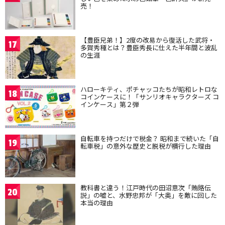
売！
【豊臣兄弟！】2度の改易から復活した武将・
17
多賀秀種とは？豊臣秀長に仕えた半年間と波乱
の生涯
ハローキティ、ポチャッコたちが昭和レトロな
18
コインケースに！「サンリオキャラクターズ コ
インケース」第２弾
自転車を持つだけで税金？ 昭和まで続いた「自
19
転車税」の意外な歴史と脱税が横行した理由
教科書と違う！江戸時代の田沼意次「賄賂伝
20
説」の嘘と、水野忠邦が「大奥」を敵に回した
本当の理由