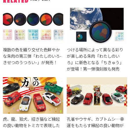
RELATED
複数の色を織り交ぜた色鮮やか
つける場所によって異なる彩り
な朱肉の第三弾「わたしのいろ-
が楽しめる朱肉『わたしのい
きせつのうつろい-」が発売！
ろ』に新色となる「ちきゅう」
が登場！第一弾復刻版も発売
虎、龍、狛犬、招き猫など縁起
孔雀やウサギ、カブトムシ…幸
の良い動物をトミカで表現した
運をもたらす縁起の良い動物が