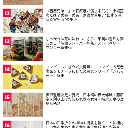
『豊臣兄弟！』で萩原護が演じる武将・小堀正
12
次とは？秀長・秀吉・家康が重用、“出家を重
ねた実務派”の生涯
しっかり抹茶の味わい、さらに果実の香りも楽
13
しめる「無糖フレーバー抹茶」ストロベリー、
マンゴー新発売
コンビニおにぎりが文房具に！コンビニの定番
14
商品をモチーフにした文房具シリーズ『ジムマ
ート』誕生
世界遺産決定で脚光！日本初の巨大都城・藤原
15
京を創り上げた知られざる女帝・持統天皇の凄
絶な執念
日本の四季折々の植物や情景を描くことに相応
16
しい色を集めた水彩色鉛筆『色辞典』が新発