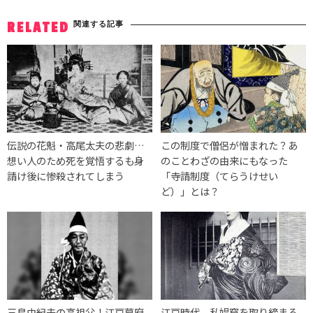
関連する記事
RELATED
伝説の花魁・高尾太夫の悲劇…
この制度で僧侶が憎まれた？あ
想い人のため死を覚悟するも身
のことわざの由来にもなった
請け後に惨殺されてしまう
「寺請制度（てらうけせい
ど）」とは？
三島由紀夫の高祖父！江戸幕府
江戸時代、私娼窟を取り締まる