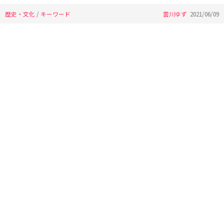
歴史・文化
/
キーワード
雲川ゆず
2021/06/09