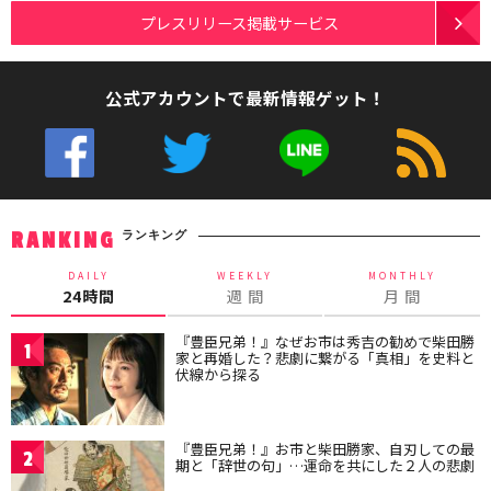
プレスリリース掲載サービス
公式アカウントで最新情報ゲット！
ランキング
RANKING
DAILY
WEEKLY
MONTHLY
24時間
週 間
月 間
『豊臣兄弟！』なぜお市は秀吉の勧めで柴田勝
1
家と再婚した？悲劇に繋がる「真相」を史料と
伏線から探る
『豊臣兄弟！』お市と柴田勝家、自刃しての最
2
期と「辞世の句」…運命を共にした２人の悲劇