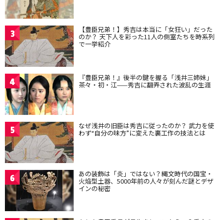
【豊臣兄弟！】秀吉は本当に「女狂い」だった
3
のか？ 天下人を彩った11人の側室たちを時系列
で一挙紹介
『豊臣兄弟！』後半の鍵を握る「浅井三姉妹」
4
茶々・初・江——秀吉に翻弄された波乱の生涯
なぜ浅井の旧臣は秀吉に従ったのか？ 武力を使
5
わず“自分の味方”に変えた裏工作の技法とは
あの装飾は「炎」ではない？縄文時代の国宝・
6
火焔型土器、5000年前の人々が刻んだ謎とデザ
インの秘密