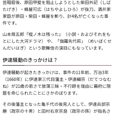
芸暗殺後、原田甲斐を阻止しようとした柴田外記（しば
たげき）・蜂屋可広（はちやよしひろ）が抜刀。酒井家
家臣が原田・柴田・蜂屋を斬り、計4名が亡くなった事
件です。
山本周五郎『樅ノ木は残った』（小説・およびそれをも
とにした大河ドラマ） や、「伽羅先代萩」（めいぼくせ
んだいはぎ）という歌舞伎の演目にもなっています。
伊達騒動のきっかけは？
伊達騒動が起きたきっかけは、事件の11年前、万治3年
（1660年）に伊達家三代目藩主・伊達綱宗（だてつなむ
ね）が21歳の若さで放蕩三昧・不行跡を理由に幕府に隠
居を命じられたことにさかのぼります。
その後藩主となった亀千代の後見人として、伊達兵部宗
勝（政宗の十男）と田村右京宗良（政宗の孫）が指名さ