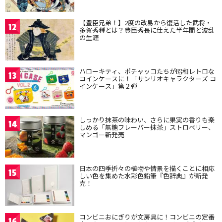
【豊臣兄弟！】2度の改易から復活した武将・
12
多賀秀種とは？豊臣秀長に仕えた半年間と波乱
の生涯
ハローキティ、ポチャッコたちが昭和レトロな
13
コインケースに！「サンリオキャラクターズ コ
インケース」第２弾
しっかり抹茶の味わい、さらに果実の香りも楽
14
しめる「無糖フレーバー抹茶」ストロベリー、
マンゴー新発売
日本の四季折々の植物や情景を描くことに相応
15
しい色を集めた水彩色鉛筆『色辞典』が新発
売！
コンビニおにぎりが文房具に！コンビニの定番
16