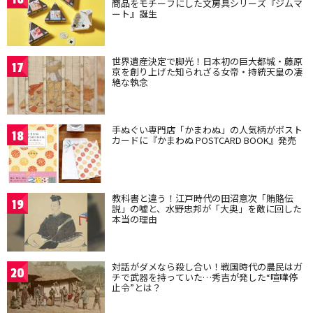
商品をモチーフにした文房具シリーズ『ジムマ
ート』誕生
世界遺産決定で脚光！日本初の巨大都城・藤原
17
京を創り上げた知られざる女帝・持統天皇の凄
絶な執念
手ぬぐい専門店「かまわぬ」の人気柄がポスト
18
カードに『かまわぬ POSTCARD BOOK』発売
教科書と違う！江戸時代の田沼意次「賄賂伝
19
説」の嘘と、水野忠邦が「大奥」を敵に回した
本当の理由
対話がダメなら殺し合い！戦国時代の農民はガ
20
チで武器を持っていた…秀吉が発した“喧嘩停
止令”とは？