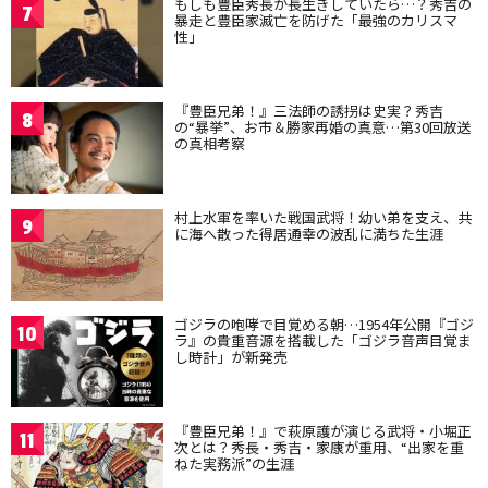
もしも豊臣秀長が長生きしていたら…？秀吉の
7
暴走と豊臣家滅亡を防げた「最強のカリスマ
性」
『豊臣兄弟！』三法師の誘拐は史実？秀吉
8
の“暴挙”、お市＆勝家再婚の真意…第30回放送
の真相考察
村上水軍を率いた戦国武将！幼い弟を支え、共
9
に海へ散った得居通幸の波乱に満ちた生涯
ゴジラの咆哮で目覚める朝…1954年公開『ゴジ
10
ラ』の貴重音源を搭載した「ゴジラ音声目覚ま
し時計」が新発売
『豊臣兄弟！』で萩原護が演じる武将・小堀正
11
次とは？秀長・秀吉・家康が重用、“出家を重
ねた実務派”の生涯