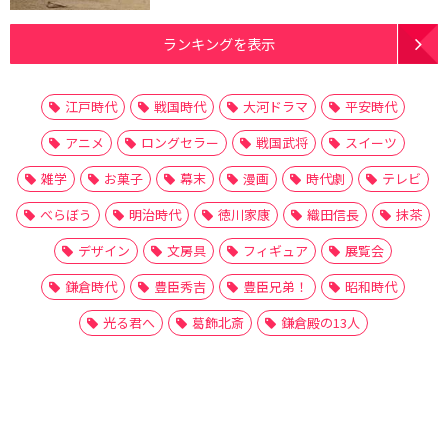
ランキングを表示
江戸時代
戦国時代
大河ドラマ
平安時代
アニメ
ロングセラー
戦国武将
スイーツ
雑学
お菓子
幕末
漫画
時代劇
テレビ
べらぼう
明治時代
徳川家康
織田信長
抹茶
デザイン
文房具
フィギュア
展覧会
鎌倉時代
豊臣秀吉
豊臣兄弟！
昭和時代
光る君へ
葛飾北斎
鎌倉殿の13人