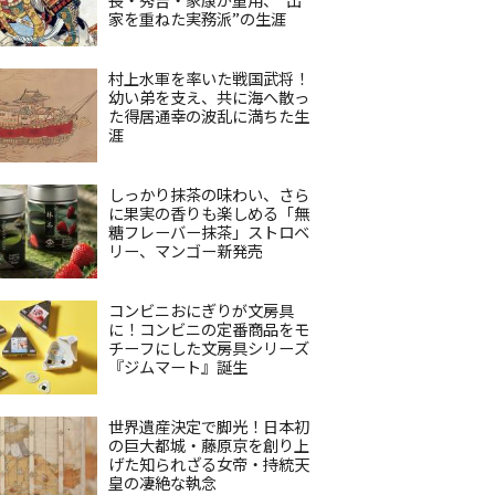
家を重ねた実務派”の生涯
村上水軍を率いた戦国武将！
幼い弟を支え、共に海へ散っ
た得居通幸の波乱に満ちた生
涯
しっかり抹茶の味わい、さら
に果実の香りも楽しめる「無
糖フレーバー抹茶」ストロベ
リー、マンゴー新発売
コンビニおにぎりが文房具
に！コンビニの定番商品をモ
チーフにした文房具シリーズ
『ジムマート』誕生
世界遺産決定で脚光！日本初
の巨大都城・藤原京を創り上
げた知られざる女帝・持統天
皇の凄絶な執念