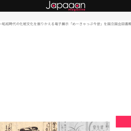
〜昭和時代の化粧文化を振りかえる電子展示「めーきゃっぷ今昔」を国立国会図書