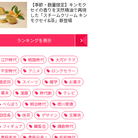
【季節・数量限定】キンモク
セイの香りを天然精油で再現
した「スチームクリーム キン
モクセイ&茶」新登場
ランキングを表示
江戸時代
戦国時代
大河ドラマ
平安時代
アニメ
ロングセラー
国武将
スイーツ
雑学
お菓子
幕末
漫画
時代劇
テレビ
べらぼう
明治時代
徳川家康
田信長
抹茶
デザイン
文房具
フィギュア
展覧会
鎌倉時代
豊臣秀吉
豊臣兄弟！
昭和時代