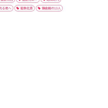
光る君へ
葛飾北斎
鎌倉殿の13人