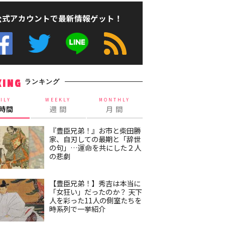
公式アカウントで最新情報ゲット！
ランキング
KING
ILY
WEEKLY
MONTHLY
4時間
週 間
月 間
『豊臣兄弟！』お市と柴田勝
家、自刃しての最期と「辞世
の句」…運命を共にした２人
の悲劇
【豊臣兄弟！】秀吉は本当に
「女狂い」だったのか？ 天下
人を彩った11人の側室たちを
時系列で一挙紹介