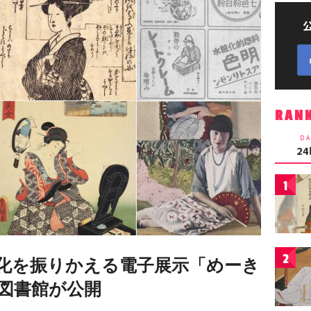
RAN
DA
2
1
2
化を振りかえる電子展示「めーき
図書館が公開