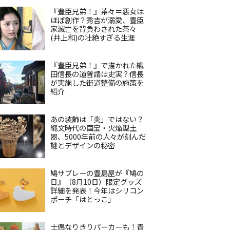
『豊臣兄弟！』茶々＝悪女は
ほぼ創作？秀吉が溺愛、豊臣
家滅亡を背負わされた茶々
(井上和)の壮絶すぎる生涯
『豊臣兄弟！』で描かれた織
田信長の道普請は史実？信長
が実施した街道整備の施策を
紹介
あの装飾は「炎」ではない？
縄文時代の国宝・火焔型土
器、5000年前の人々が刻んだ
謎とデザインの秘密
鳩サブレーの豊島屋が『鳩の
日』（8月10日）限定グッズ
詳細を発表！今年はシリコン
ポーチ「はとっこ」
土偶なりきりパーカーも！青