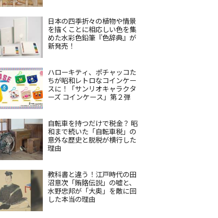
日本の四季折々の植物や情景
を描くことに相応しい色を集
めた水彩色鉛筆『色辞典』が
新発売！
ハローキティ、ポチャッコた
ちが昭和レトロなコインケー
スに！「サンリオキャラクタ
ーズ コインケース」第２弾
自転車を持つだけで税金？ 昭
和まで続いた「自転車税」の
意外な歴史と脱税が横行した
理由
教科書と違う！江戸時代の田
沼意次「賄賂伝説」の嘘と、
水野忠邦が「大奥」を敵に回
した本当の理由