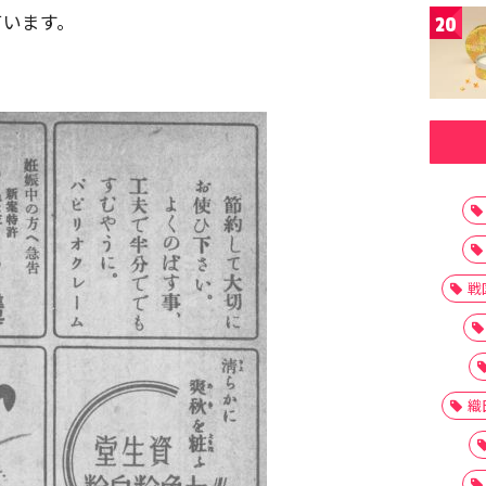
ています。
20
戦
織