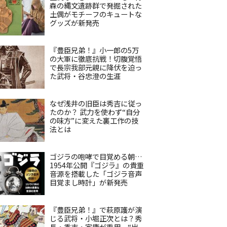
森の縄文遺跡群で発掘された
土偶がモチーフのキュートな
グッズが新発売
『豊臣兄弟！』小一郎の5万
の大軍に徹底抗戦！切腹覚悟
で長宗我部元親に降伏を迫っ
た武将・谷忠澄の生涯
なぜ浅井の旧臣は秀吉に従っ
たのか？ 武力を使わず“自分
の味方”に変えた裏工作の技
法とは
ゴジラの咆哮で目覚める朝…
1954年公開『ゴジラ』の貴重
音源を搭載した「ゴジラ音声
目覚まし時計」が新発売
『豊臣兄弟！』で萩原護が演
じる武将・小堀正次とは？秀
長・秀吉・家康が重用、“出